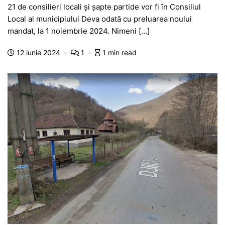
21 de consilieri locali și șapte partide vor fi în Consiliul
c
at
s
itt
e
s
ta
Local al municipiului Deva odată cu preluarea noului
e
s
s
er
gr
s
je
mandat, la 1 noiembrie 2024. Nimeni […]
b
A
e
a
a
a
12 iunie 2024
1
1 min read
o
p
n
m
g
z
o
p
g
e
ă
k
er