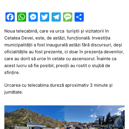
F
W
M
T
T
M
P
a
h
e
w
el
e
ar
Noua telecabină, care va urca turiștii și vizitatorii în
c
at
s
itt
e
s
ta
Cetatea Devei, este, de astăzi, funcțională. Investiția
e
s
s
er
gr
s
je
municipalității a fost inaugurată astăzi fără discursuri, deși
b
A
e
a
a
a
oficialitățile au fost prezente, ci doar în prezența devenilor,
care au dorit să urce în cetate cu ascensorul. Înainte ca
o
p
n
m
g
z
acest lucru să fie posibil, preoții au rostit o slujbă de
o
p
g
e
ă
sfințire.
k
er
Urcarea cu telecabina dureză aproximativ 3 minute și
jumătate.