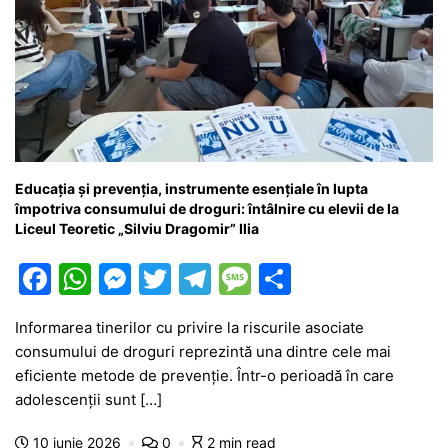
Educația și prevenția, instrumente esențiale în lupta
împotriva consumului de droguri: întâlnire cu elevii de la
Liceul Teoretic „Silviu Dragomir” Ilia
F
W
M
T
T
M
P
a
h
e
w
el
e
ar
Informarea tinerilor cu privire la riscurile asociate
c
at
s
itt
e
s
ta
consumului de droguri reprezintă una dintre cele mai
e
s
s
er
gr
s
je
eficiente metode de prevenție. Într-o perioadă în care
b
A
e
a
a
a
adolescenții sunt […]
o
p
n
m
g
z
10 iunie 2026
0
2 min read