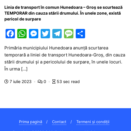
Linia de transport în comun Hunedoara – Groş se scurtează
TEMPORAR din cauza stării drumului. În unele zone, există
pericol de surpare
F
W
M
T
T
M
P
a
h
e
w
el
e
ar
Primăria municipiului Hunedoara anunță scurtarea
c
at
s
itt
e
s
ta
temporară a liniei de transport Hunedoara-Groș, din cauza
e
s
s
er
gr
s
je
stării drumului și a pericolului de surpare, în unele locuri.
b
A
e
a
a
a
În urma […]
o
p
n
m
g
z
7 iulie 2023
0
53 sec read
o
p
g
e
ă
k
er
Prima pagină
Contact
Termeni și condiții