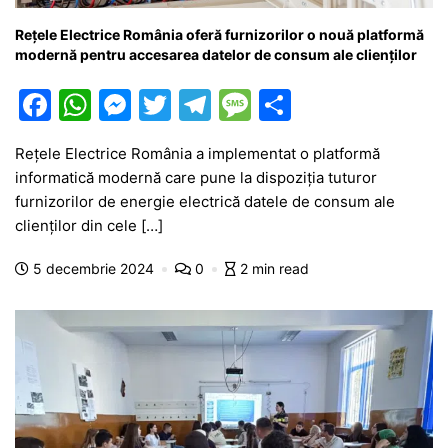
Rețele Electrice România oferă furnizorilor o nouă platformă
modernă pentru accesarea datelor de consum ale clienților
F
W
M
T
T
M
P
a
h
e
w
el
e
ar
Rețele Electrice România a implementat o platformă
c
at
s
itt
e
s
ta
informatică modernă care pune la dispoziția tuturor
e
s
s
er
gr
s
je
furnizorilor de energie electrică datele de consum ale
b
A
e
a
a
a
clienților din cele […]
o
p
n
m
g
z
5 decembrie 2024
0
2 min read
o
p
g
e
ă
k
er