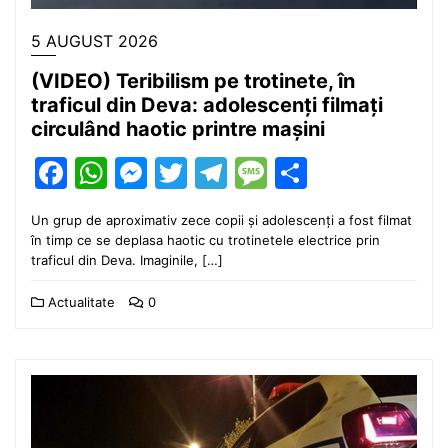
5 AUGUST 2026
(VIDEO) Teribilism pe trotinete, în
traficul din Deva: adolescenți filmați
circulând haotic printre mașini
Facebook
WhatsApp
Messenger
Twitter
Telegram
Message
Partajea
Un grup de aproximativ zece copii și adolescenți a fost filmat
în timp ce se deplasa haotic cu trotinetele electrice prin
traficul din Deva. Imaginile, […]
Actualitate
0