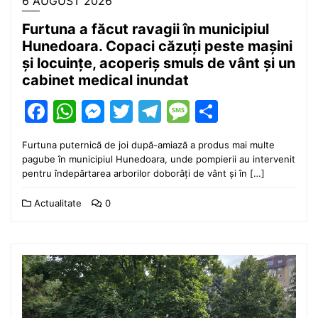
6 AUGUST 2026
Furtuna a făcut ravagii în municipiul
Hunedoara. Copaci căzuți peste mașini
și locuințe, acoperiș smuls de vânt și un
cabinet medical inundat
Facebook
WhatsApp
Messenger
Twitter
Telegram
Message
Partajea
Furtuna puternică de joi după-amiază a produs mai multe
pagube în municipiul Hunedoara, unde pompierii au intervenit
pentru îndepărtarea arborilor doborâți de vânt și în […]
Actualitate
0