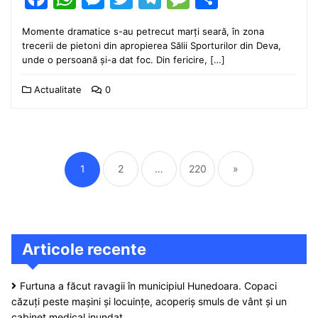
Momente dramatice s-au petrecut marți seară, în zona
trecerii de pietoni din apropierea Sălii Sporturilor din Deva,
unde o persoană și-a dat foc. Din fericire, […]
Actualitate
0
Paginație
articole
1
2
…
220
»
Articole recente
Furtuna a făcut ravagii în municipiul Hunedoara. Copaci
căzuți peste mașini și locuințe, acoperiș smuls de vânt și un
cabinet medical inundat