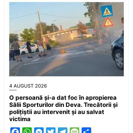
4 AUGUST 2026
O persoană și-a dat foc în apropierea
Sălii Sporturilor din Deva. Trecătorii și
polițiștii au intervenit și au salvat
victima
Facebook
WhatsApp
Messenger
Twitter
Telegram
Message
Partajea