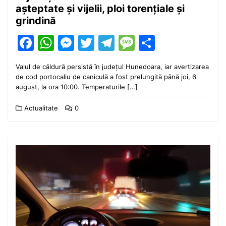
așteptate și vijelii, ploi torențiale și
grindină
Facebook
WhatsApp
Messenger
Twitter
Telegram
Message
Partajea
Valul de căldură persistă în județul Hunedoara, iar avertizarea
de cod portocaliu de caniculă a fost prelungită până joi, 6
august, la ora 10:00. Temperaturile […]
Actualitate
0