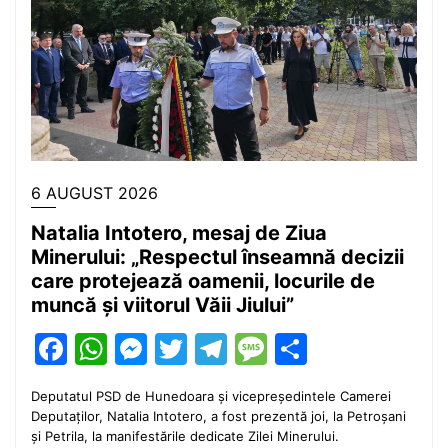
6 AUGUST 2026
Natalia Intotero, mesaj de Ziua
Minerului: „Respectul înseamnă decizii
care protejează oamenii, locurile de
muncă și viitorul Văii Jiului”
Facebook
WhatsApp
Messenger
Twitter
Telegram
Message
Partajea
Deputatul PSD de Hunedoara și vicepreședintele Camerei
Deputaților, Natalia Intotero, a fost prezentă joi, la Petroșani
și Petrila, la manifestările dedicate Zilei Minerului.