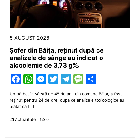
5 AUGUST 2026
Șofer din Băița, reținut după ce
analizele de sânge au indicat o
alcoolemie de 3,73 g‰
Facebook
WhatsApp
Messenger
Twitter
Telegram
Message
Partajea
Un bărbat în vârstă de 48 de ani, din comuna Băița, a fost
reținut pentru 24 de ore, după ce analizele toxicologice au
arătat că […]
Actualitate
0