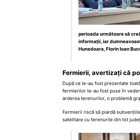
perioada următoare să creă
informații, iar dumneavoastr
Hunedoara, Florin Ioan Buc
Fermierii, avertizați că p
După ce le-au fost prezentate toată 
fermierilor le-au fost puse în veder
arderea terenurilor, o problemă grav
Fermierii riscă să piardă subvențiil
satelitare cu terenurile din tot jud