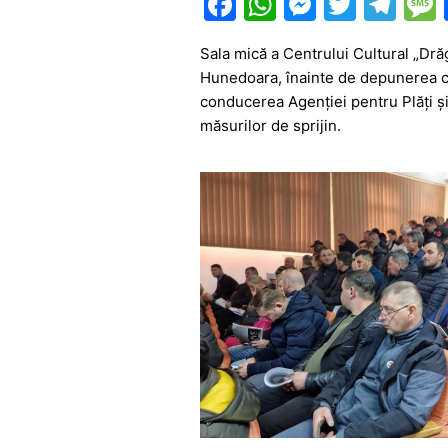
F
W
M
T
T
a
h
e
w
el
Sala mică a Centrului Cultural „Dră
c
at
s
itt
e
Hunedoara, înainte de depunerea ce
e
s
s
er
gr
conducerea Agenției pentru Plăți și 
b
A
e
a
măsurilor de sprijin.
o
p
n
m
o
p
g
k
er