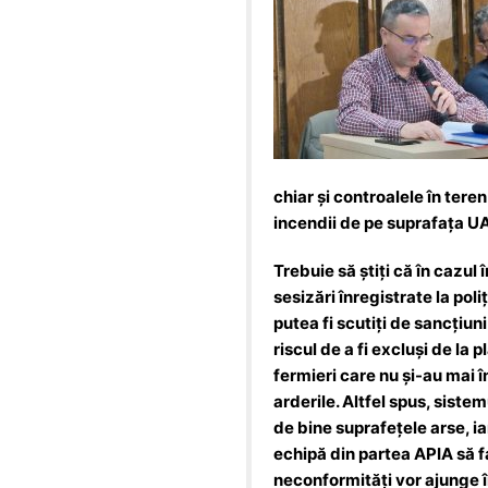
chiar și controalele în tere
incendii de pe suprafața UA
Trebuie să știți că în cazul 
sesizări înregistrate la poli
putea fi scutiți de sancțiun
riscul de a fi excluși de la
fermieri care nu și-au mai 
arderile. Altfel spus, siste
de bine suprafețele arse, i
echipă din partea APIA să fa
neconformități vor ajunge în