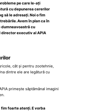
probleme pe care le-ați
gătură cu depunerea cererilor
og să le adresați. Noi o fim
trebările. Avem în plan ca în
re dumneavoastră cu
l director executiv al APIA
rilor
ricole, cât și pentru zootehnie,
Una dintre ele are legătură cu
t, APIA primește săptămânal imagini
en.
fim foarte atenți. E vorba