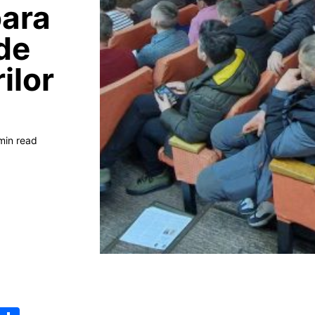
ara
 de
ilor
min read