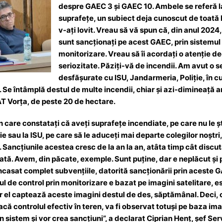
despre GAEC 3 și GAEC 10. Ambele se referă la
suprafețe, un subiect deja cunoscut de toată
v-ați lovit. Vreau să vă spun că, din anul 2024
sunt sancționați pe acest GAEC, prin sistemul 
monitorizare. Vreau să îi acordați o atenție deo
seriozitate. Păziți-vă de incendii. Am avut o s
desfășurate cu ISU, Jandarmeria, Poliție, în c
n. Se întâmplă destul de multe incendii, chiar și azi-dimineață
T Vorța, de peste 20 de hectare.
în care constatați că aveți suprafețe incendiate, pe care nu le șt
ție sau la ISU, pe care să le aduceți mai departe colegilor noștri
i. Sancțiunile acestea cresc de la an la an, atâta timp cât discu
 plată. Avem, din păcate, exemple. Sunt puține, dar e neplăcut și
încasat complet subvențiile, datorită sancționării prin aceste 
mul de control prin monitorizare e bazat pe imagini satelitare, 
ar el captează aceste imagini destul de des, săptămânal. Deci, 
că controlul efectiv în teren, va fi observat totuși pe baza ima
 sistem și vor crea sancțiuni”, a declarat Ciprian Henț, șef Ser