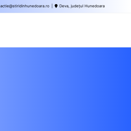
actie@stiridinhunedoara.ro
Deva, județul Hunedoara