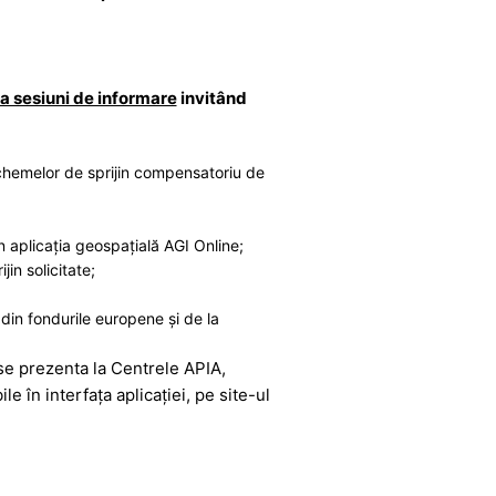
a sesiuni de informare
invitând
 schemelor de sprijin compensatoriu de
n aplicaţia geospațială AGI Online;
in solicitate;
 din fondurile europene şi de la
 se prezenta la Centrele APIA,
le în interfaţa aplicaţiei, pe site-ul