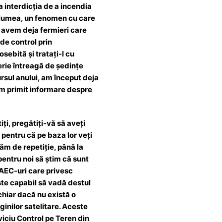
 interdicția de a incendia
 lumea, un fenomen cu care
, avem deja fermieri care
de control prin
sebită și tratați-l cu
erie întreagă de ședințe
ursul anului, am început deja
 am primit informare despre
iți, pregătiți-vă să aveți
, pentru că pe baza lor veți
tăm de repetiție, până la
 pentru noi să știm că sunt
GAEC-uri care privesc
este capabil să vadă destul
chiar dacă nu există o
ginilor satelitare. Aceste
viciu Control pe Teren din