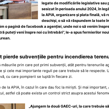
legate de modificările legislative sau 
sesizat în perioada anului 2024, în le
la APIA, organizare și plata finală, vă r
deschiși, o să vă răspundem la toate în
m o pagină de facebook a agenției, unde noi o să venim însp
ă puteți veni înspre noi cu întrebări”, le-a spus fermierilor nou
urean.
ot pierde subvențiile pentru incendierea terenu
măsurile prin care pot primi subvenții, atât pentru terenurile ag
e și cele mai importante reguli pe care trebuie să le respecte. 
ă, cu care pompierii se luptă în fiecare zi.
e de la APIA, în cazul în care dau foc la miriști. Și mai importan
ețul, astfel că poate exista un control strict asupra acestui fenom
„Ajungem la două GAEC-uri, la care trebuie să 