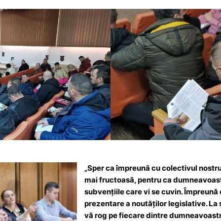
„Sper ca împreună cu colectivul nostr
mai fructoasă, pentru ca dumneavoastr
subvențiile care vi se cuvin. Împreună
prezentare a noutăților legislative. La s
vă rog pe fiecare dintre dumneavoastră