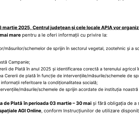
6 martie 2025,
Centrul județean și cele locale
APIA vor organiz
t mai mare
pentru a le oferi informații cu privire la:
ilor/măsurilor/schemelor de sprijin în sectorul vegetal, zootehnic și a
eastă Campanie;
ii de Plată în anul 2025 şi identificarea corectă a terenului agricol î
ererii de plată în funcție de intervențiile/măsurile/schemele de sprij
informații referitoare la condiționalitatea socială;
ntervențiile/măsurile/schemele de sprijin acordate de instituția noastră
a de Plată
în
perioada 03 martie – 30 mai
și fără obligația de a
spațiale AGI Online
, conform Instrucţiunilor de utilizare disponibi