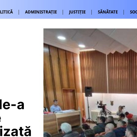
LITICĂ
ADMINISTRAȚIE
JUSTIȚIE
SĂNĂTATE
SOC
de-a
e
izată