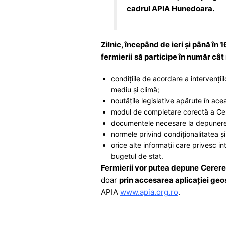
cadrul APIA Hunedoara.
Zilnic, începând de ieri și până în
1
fermierii
să participe în număr câ
condițiile de acordare a intervenți
mediu și climă;
noutățile legislative apărute în ac
modul de completare corectă a Cerer
documentele necesare la depunerea C
normele privind condiţionalitatea și 
orice alte informații care privesc i
bugetul de stat.
Fermierii vor putea depune
Cerere
doar
prin accesarea
aplicației geo
APIA
www.apia.org.ro
.