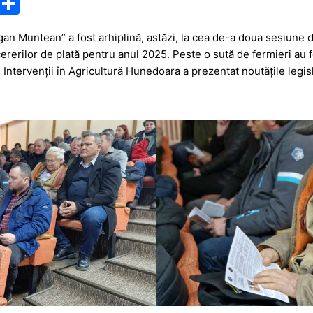
M
P
e
ar
gan Muntean” a fost arhiplină, astăzi, la cea de-a doua sesiune
s
ta
rerilor de plată pentru anul 2025. Peste o sută de fermieri au 
s
je
Intervenții în Agricultură Hunedoara a prezentat noutățile legisl
a
a
g
z
e
ă