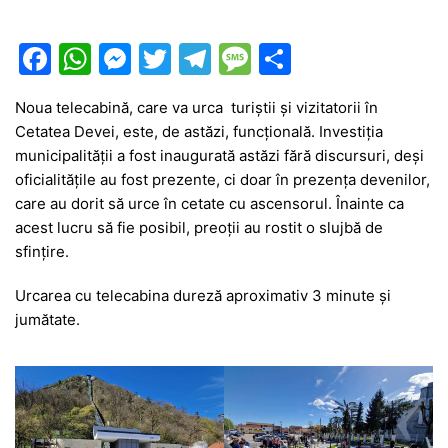
F
W
M
T
T
M
P
a
h
e
w
el
e
ar
Noua telecabină, care va urca turiștii și vizitatorii în
c
at
s
itt
e
s
ta
Cetatea Devei, este, de astăzi, funcțională. Investiția
e
s
s
er
gr
s
je
municipalității a fost inaugurată astăzi fără discursuri, deși
b
A
e
a
a
a
oficialitățile au fost prezente, ci doar în prezența devenilor,
care au dorit să urce în cetate cu ascensorul. Înainte ca
o
p
n
m
g
z
acest lucru să fie posibil, preoții au rostit o slujbă de
o
p
g
e
ă
sfințire.
k
er
Urcarea cu telecabina dureză aproximativ 3 minute și
jumătate.