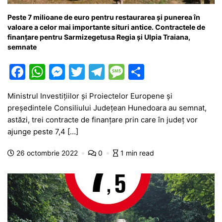
Peste 7 milioane de euro pentru restaurarea și punerea în
valoare a celor mai importante situri antice. Contractele de
finanțare pentru Sarmizegetusa Regia și Ulpia Traiana,
semnate
F
W
M
T
T
M
P
a
h
e
w
el
e
ar
Ministrul Investițiilor și Proiectelor Europene și
c
at
s
itt
e
s
ta
președintele Consiliului Județean Hunedoara au semnat,
e
s
s
er
gr
s
je
astăzi, trei contracte de finanțare prin care în județ vor
b
A
e
a
a
a
ajunge peste 7,4 […]
o
p
n
m
g
z
26 octombrie 2022
0
1 min read
o
p
g
e
ă
k
er