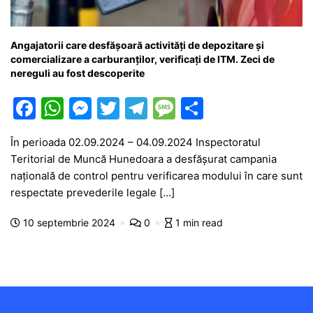
Angajatorii care desfășoară activități de depozitare și
comercializare a carburanților, verificați de ITM. Zeci de
nereguli au fost descoperite
F
W
M
T
T
M
P
a
h
e
w
el
e
ar
În perioada 02.09.2024 – 04.09.2024 Inspectoratul
c
at
s
itt
e
s
ta
Teritorial de Muncă Hunedoara a desfășurat campania
e
s
s
er
gr
s
je
națională de control pentru verificarea modului în care sunt
b
A
e
a
a
a
respectate prevederile legale […]
o
p
n
m
g
z
10 septembrie 2024
0
1 min read
o
p
g
e
ă
k
er