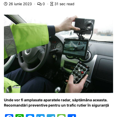
o
p
n
m
g
z
26 iunie 2023
0
31 sec read
o
p
g
e
ă
k
er
Unde vor fi amplasate aparatele radar, săptămâna aceasta.
Recomandări preventive pentru un trafic rutier în siguranță