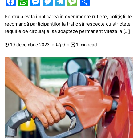
F
W
M
T
T
M
P
a
h
e
w
el
e
ar
Pentru a evita implicarea în evenimente rutiere, polițiștii le
c
at
s
itt
e
s
ta
recomandă participanților la trafic să respecte cu strictețe
e
s
s
er
gr
s
je
regulile de circulație, să adapteze permanent viteza la […]
b
A
e
a
a
a
19 decembrie 2023
0
1 min read
o
p
n
m
g
z
o
p
g
e
ă
k
er