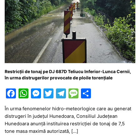
Restricții de tonaj pe DJ 687D Teliucu Inferior-Lunca Cernii,
în urma distrugerilor provocate de ploile torențiale
F
W
M
T
T
M
P
a
h
e
w
el
e
ar
În urma fenomenelor hidro-meteorlogice care au generat
c
at
s
itt
e
s
ta
distrugeri în județul Hunedoara, Consiliul Județean
e
s
s
er
gr
s
je
Hunedoara anunță instituirea restricției de tonaj de 7,5
b
A
e
a
a
a
tone masa maximă autorizată, […]