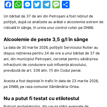
F
W
M
T
T
M
P
a
h
e
w
el
e
ar
Un bărbat de 37 de ani din Petroșani a fost reținut de
c
at
s
itt
e
s
ta
polițiști, după ce analizele au arătat o alcoolemie extrem de
e
s
s
er
gr
s
je
ridicată în sânge, în urma unui control rutier pe DN66.
b
A
e
a
a
a
Alcoolemie de peste 3,5 g/l în sânge
o
p
n
m
g
z
La data de 30 martie 2026, polițiștii Serviciului Rutier au
o
p
g
e
ă
dispus reținerea pentru 24 de ore a unui bărbat de 37 de
k
er
ani, din municipiul Petroșani, cercetat pentru săvârșirea
infracțiunii de conducere sub influența alcoolului,
prevăzută de art. 336 alin. (1) din Codul penal.
Acesta a fost depistat în trafic în data de 23 martie 2026,
pe DN66, pe raza comunei Sântămăria-Orlea.
Nu a putut fi testat cu etilotestul
Potrivit anchetatorilor, din cauza stării avansate de