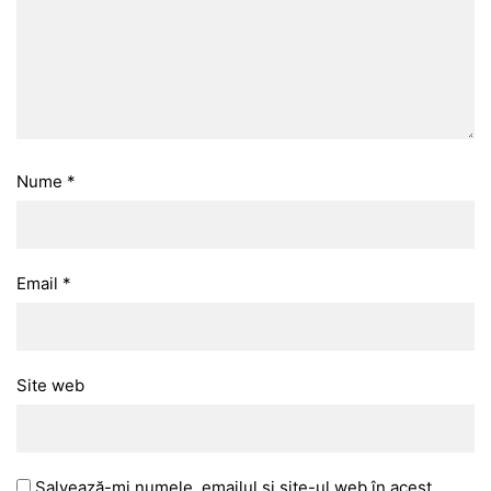
Nume
*
Email
*
Site web
Salvează-mi numele, emailul și site-ul web în acest