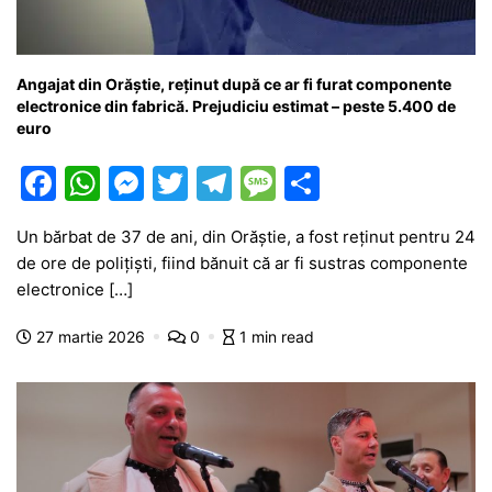
Angajat din Orăștie, reținut după ce ar fi furat componente
electronice din fabrică. Prejudiciu estimat – peste 5.400 de
euro
F
W
M
T
T
M
P
a
h
e
w
el
e
ar
Un bărbat de 37 de ani, din Orăștie, a fost reținut pentru 24
c
at
s
itt
e
s
ta
de ore de polițiști, fiind bănuit că ar fi sustras componente
e
s
s
er
gr
s
je
electronice […]
b
A
e
a
a
a
27 martie 2026
0
1 min read
o
p
n
m
g
z
o
p
g
e
ă
k
er