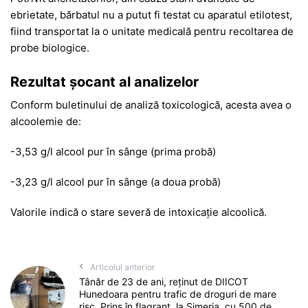
ebrietate, bărbatul nu a putut fi testat cu aparatul etilotest,
fiind transportat la o unitate medicală pentru recoltarea de
probe biologice.
Rezultat șocant al analizelor
Conform buletinului de analiză toxicologică, acesta avea o
alcoolemie de:
-3,53 g/l alcool pur în sânge (prima probă)
-3,23 g/l alcool pur în sânge (a doua probă)
Valorile indică o stare severă de intoxicație alcoolică.
Articolul anterior
Tânăr de 23 de ani, reținut de DIICOT
Hunedoara pentru trafic de droguri de mare
risc. Prins în flagrant, la Simeria, cu 500 de