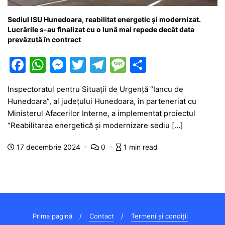
Sediul ISU Hunedoara, reabilitat energetic și modernizat.
Lucrările s-au finalizat cu o lună mai repede decât data
prevăzută în contract
F
W
M
T
T
M
P
a
h
e
w
el
e
ar
Inspectoratul pentru Situații de Urgență “Iancu de
c
at
s
itt
e
s
ta
Hunedoara”, al județului Hunedoara, în parteneriat cu
e
s
s
er
gr
s
je
Ministerul Afacerilor Interne, a implementat proiectul
b
A
e
a
a
a
“Reabilitarea energetică și modernizare sediu […]
o
p
n
m
g
z
17 decembrie 2024
0
1 min read
o
p
g
e
ă
k
er
Prima pagină
Contact
Termeni și condiții