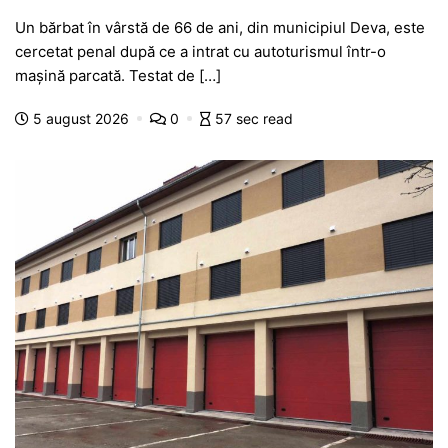
a
h
e
w
el
e
ar
Un bărbat în vârstă de 66 de ani, din municipiul Deva, este
c
at
s
itt
e
s
ta
cercetat penal după ce a intrat cu autoturismul într-o
e
s
s
er
gr
s
je
mașină parcată. Testat de […]
b
A
e
a
a
a
5 august 2026
0
57 sec read
o
p
n
m
g
z
o
p
g
e
ă
k
er