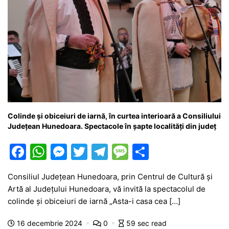
Colinde și obiceiuri de iarnă, în curtea interioară a Consiliului
Județean Hunedoara. Spectacole în șapte localități din județ
F
W
M
T
T
M
P
a
h
e
w
el
e
ar
Consiliul Județean Hunedoara, prin Centrul de Cultură și
c
at
s
itt
e
s
ta
Artă al Județului Hunedoara, vă invită la spectacolul de
e
s
s
er
gr
s
je
colinde și obiceiuri de iarnă „Asta-i casa cea […]
b
A
e
a
a
a
16 decembrie 2024
0
59 sec read