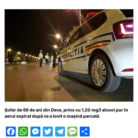
o
p
n
m
g
z
o
p
g
e
ă
k
er
Șofer de 66 de ani din Deva, prins cu 1,20 mg/l alcool pur în
aerul expirat după ce a lovit o mașină parcată
F
W
M
T
T
M
P