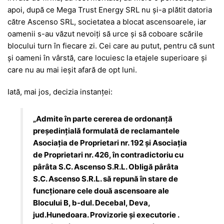
apoi, după ce Mega Trust Energy SRL nu și-a plătit datoria
către Ascenso SRL, societatea a blocat ascensoarele, iar
oamenii s-au văzut nevoiți să urce și să coboare scările
blocului turn în fiecare zi. Cei care au putut, pentru că sunt
și oameni în vârstă, care locuiesc la etajele superioare și
care nu au mai ieșit afară de opt luni.
Iată, mai jos, decizia instanței:
„Admite în parte cererea de ordonanţă
preşedinţială formulată de reclamantele
Asociația de Proprietari nr. 192 și Asociația
de Proprietari nr. 426, în contradictoriu cu
pârâta S.C. Ascenso S.R.L. Obligă pârâta
S.C. Ascenso S.R.L. să repună în stare de
funcţionare cele două ascensoare ale
Blocului B, b-dul. Decebal, Deva,
jud.Hunedoara. Provizorie şi executorie .