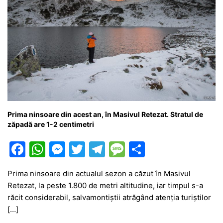
Prima ninsoare din acest an, în Masivul Retezat. Stratul de
zăpadă are 1-2 centimetri
F
W
M
T
T
M
P
a
h
e
w
el
e
ar
Prima ninsoare din actualul sezon a căzut în Masivul
c
at
s
itt
e
s
ta
Retezat, la peste 1.800 de metri altitudine, iar timpul s-a
e
s
s
er
gr
s
je
răcit considerabil, salvamontiştii atrăgând atenţia turiştilor
b
A
e
a
a
a
[…]