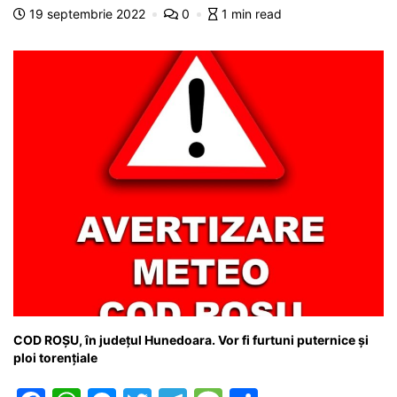
o
p
n
m
g
z
19 septembrie 2022
0
1 min read
o
p
g
e
ă
k
er
COD ROȘU, în județul Hunedoara. Vor fi furtuni puternice și
ploi torențiale