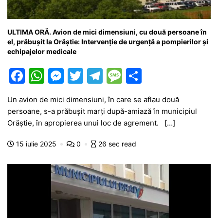
ULTIMA ORĂ. Avion de mici dimensiuni, cu două persoane în
el, prăbușit la Orăștie: Intervenție de urgență a pompierilor și
echipajelor medicale
F
W
M
T
T
M
P
a
h
e
w
el
e
ar
Un avion de mici dimensiuni, în care se aflau două
c
at
s
itt
e
s
ta
persoane, s-a prăbușit marți după-amiază în municipiul
e
s
s
er
gr
s
je
Orăștie, în apropierea unui loc de agrement. […]
b
A
e
a
a
a
15 iulie 2025
0
26 sec read
o
p
n
m
g
z
o
p
g
e
ă
k
er