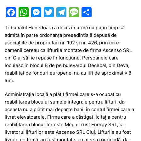
F
W
M
T
T
M
P
a
h
e
w
el
e
ar
Tribunalul Hunedoara a decis în urmă cu puțin timp să
c
at
s
itt
e
s
ta
admită în parte ordonanța președințială depusă de
e
s
s
er
gr
s
je
asociațiile de proprietari nr. 192 și nr. 426, prin care
b
A
e
a
a
a
oamenii cereau ca lifturile montate de firma Ascenso SRL
din Cluj să fie repuse în funcțiune. Persoanele care
o
p
n
m
g
z
locuiesc în blocul B de pe bulevardul Decebal, din Deva,
o
p
g
e
ă
reabilitat pe fonduri europene, nu au lift de aproximativ 8
k
er
luni.
Administrația locală a plătit firmei care s-a ocupat cu
reabilitarea blocului sumele integrale pentru lifturi, dar
aceasta nu a plătit mai departe banii în contul firmei care a
livrat elevatoarele. Firma care a câștigat licitația pentru
reabilitarea blocurilor este Mega Trust Energy SRL, iar
livratorul lifturilor este Ascenso SRL Cluj. Lifturile au fost
livrate de firmă, au fost montate, au mers o perioadă, dar