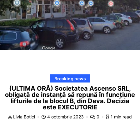
Breaking news
(ULTIMA ORĂ) Societatea Ascenso SRL,
obligată de instanță să repună în funcțiune
lifturile de la blocul B, din Deva. Decizia
este EXECUTORIE
Livia Botici
4 octombrie 2023
0
1 min read