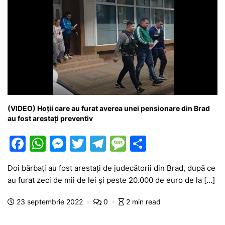
(VIDEO) Hoții care au furat averea unei pensionare din Brad
au fost arestați preventiv
F
W
M
T
T
M
P
a
h
e
w
el
e
ar
Doi bărbați au fost arestați de judecătorii din Brad, după ce
c
at
s
itt
e
s
ta
au furat zeci de mii de lei și peste 20.000 de euro de la […]
e
s
s
er
gr
s
je
23 septembrie 2022
0
2 min read
b
A
e
a
a
a
o
p
n
m
g
z