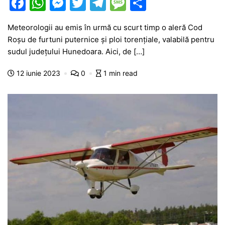
F
W
M
T
T
M
P
a
h
e
w
el
e
ar
Meteorologii au emis în urmă cu scurt timp o aleră Cod
c
at
s
itt
e
s
ta
Roșu de furtuni puternice și ploi torențiale, valabilă pentru
e
s
s
er
gr
s
je
sudul județului Hunedoara. Aici, de […]
b
A
e
a
a
a
12 iunie 2023
0
1 min read
o
p
n
m
g
z
o
p
g
e
ă
k
er