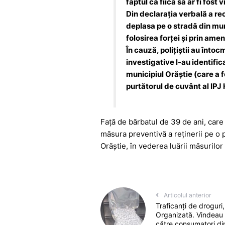
k
er
faptul că fiica sa ar fi fost v
Din declarația verbală a recl
deplasa pe o stradă din muni
folosirea forței și prin amen
În cauză, polițiștii au întoc
investigative l-au identific
municipiul Orăștie (care a f
purtătorul de cuvânt al IP
Față de bărbatul de 39 de ani, care a
măsura preventivă a reținerii pe o 
Orăștie, în vederea luării măsurilor 
Articolul anterior
Traficanți de droguri, 
Organizată. Vindeau 
către consumatori di