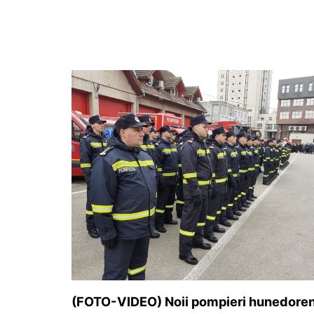
o
p
g
e
ă
k
er
(FOTO-VIDEO) Noii pompieri hunedoren