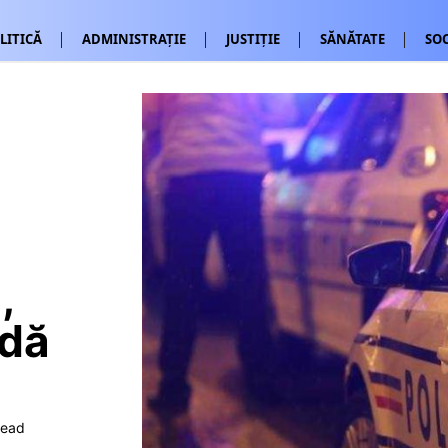
LITICĂ
ADMINISTRAȚIE
JUSTIȚIE
SĂNĂTATE
SOC
,
adă
read