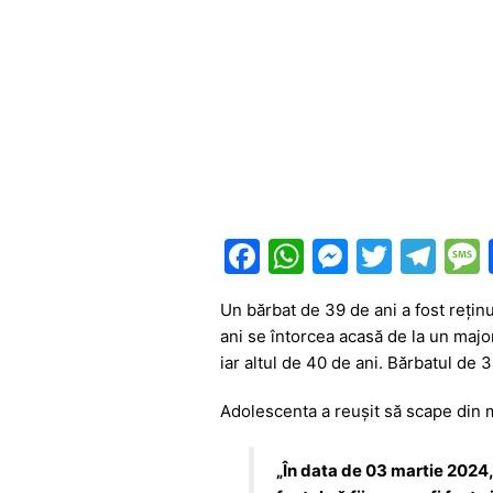
F
W
M
T
T
a
h
e
w
el
Un bărbat de 39 de ani a fost rețin
c
at
s
itt
e
ani se întorcea acasă de la un major
e
s
s
er
gr
iar altul de 40 de ani. Bărbatul de 3
b
A
e
a
Adolescenta a reușit să scape din m
o
p
n
m
o
p
g
„În data de 03 martie 2024, 