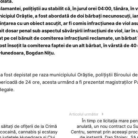
iolată.
amantei, polițiștii au stabilit că, în jurul orei 04:00, tânăra, în 
cipiul Orăștie, a fost abordată de doi bărbați necunoscuți, iar 
ințarea cu un obiect ascuțit, ar fi comis infracțiunea de viol as
mit dosar penal sub aspectul săvârșirii infracțiuni de viol, iar în
at pe cel bănuit de comiterea infracțiunii reclamate, un bărbat 
ost însoțit la comiterea faptei de un alt bărbat, în vârstă de 40 
J Hunedoara, Bogdan Nițu.
 fost depistat pe raza municipiului Orăștie, polițiștii Biroului de
perioadă de 24 ore, acesta urmând a fi prezentat magistraților 
legale.
Articolul următor
În timp ce licitația mare pen
săltați de ofițerii de la Crimă
anulată, un nou contract cu 
cocaină, cannabis și ecstasy
Centru, semnat prin aceeași proc
n județele Hunedoara și Cluj
de instanță. Dan Stoian: „Să