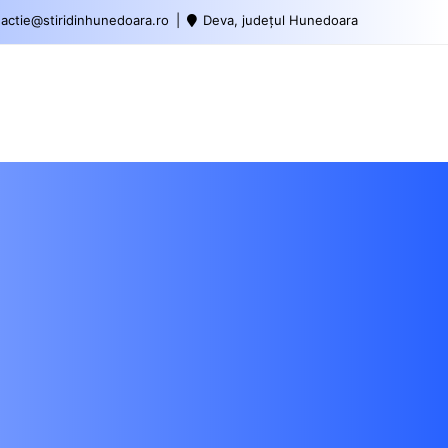
actie@stiridinhunedoara.ro
Deva, județul Hunedoara