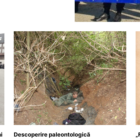
i
Descoperire paleontologică
„