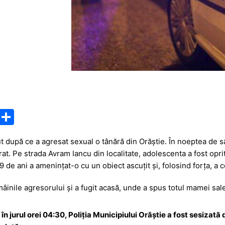
M
P
e
ar
ut după ce a agresat sexual o tânără din Orăștie. În noeptea de 
s
ta
at. Pe strada Avram Iancu din localitate, adolescenta a fost oprit
s
je
9 de ani a amenințat-o cu un obiect ascuțit și, folosind forța, a c
a
a
âinile agresorului și a fugit acasă, unde a spus totul mamei sale
g
z
e
ă
în jurul orei 04:30, Poliția Municipiului Orăștie a fost sesizată 