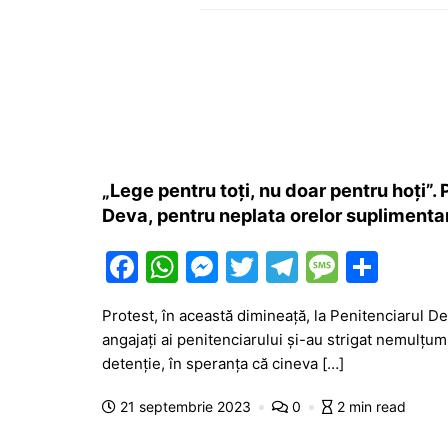
„Lege pentru toți, nu doar pentru hoți”. 
Deva, pentru neplata orelor suplimenta
F
W
M
T
T
M
P
a
h
e
w
el
e
ar
Protest, în această dimineață, la Penitenciarul D
c
at
s
itt
e
s
ta
angajați ai penitenciarului și-au strigat nemulțumi
e
s
s
er
gr
s
je
detenție, în speranța că cineva […]
b
A
e
a
a
a
21 septembrie 2023
0
2 min read
o
p
n
m
g
z