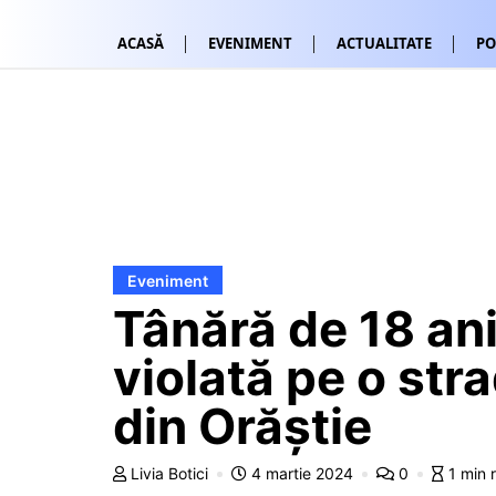
ACASĂ
EVENIMENT
ACTUALITATE
PO
Eveniment
Tânără de 18 ani
violată pe o str
din Orăștie
Livia Botici
4 martie 2024
0
1 min 