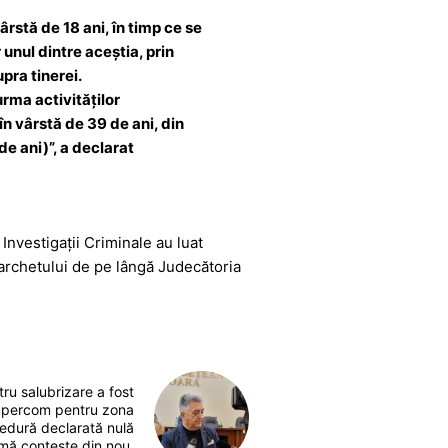
vârstă de 18 ani, în timp ce se
unul dintre aceștia, prin
upra tinerei.
 urma activităților
în vârstă de 39 de ani, din
de ani)”, a declarat
 Investigații Criminale au luat
Parchetului de pe lângă Judecătoria
tru salubrizare a fost
Supercom pentru zona
edură declarată nulă
 mă conteste din nou.