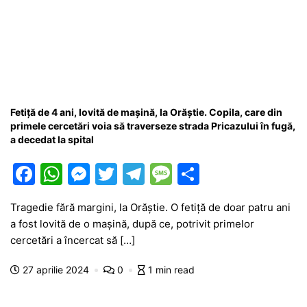
Fetiță de 4 ani, lovită de mașină, la Orăștie. Copila, care din
primele cercetări voia să traverseze strada Pricazului în fugă,
a decedat la spital
F
W
M
T
T
M
P
a
h
e
w
el
e
ar
Tragedie fără margini, la Orăștie. O fetiță de doar patru ani
c
at
s
itt
e
s
ta
a fost lovită de o mașină, după ce, potrivit primelor
e
s
s
er
gr
s
je
cercetări a încercat să […]
b
A
e
a
a
a
27 aprilie 2024
0
1 min read
o
p
n
m
g
z
o
p
g
e
ă