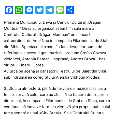
F
W
M
T
T
M
P
a
h
e
w
el
e
ar
Primăria Municipiului Deva și Centrul Cultural „Drăgan
c
at
s
itt
e
s
ta
Muntean” Deva au organizat aseară, în sala mare a
e
s
s
er
gr
s
je
Centrului Cultural „Drăgan Muntean” un concert
b
A
e
a
a
a
extraordinar de Anul Nou în compania Filarmonicii de Stat
din Sibiu. Spectacolul a adus în fața devenilor nume de
o
p
n
m
g
z
referință ale acestui gen muzical, precum: Ștefan Cazacu –
o
p
g
e
ă
violoncel, Antonia Beteag – soprană, Andres Groza – bas,
k
er
dirijor – Tiberiu Oprea.
Au urca pe scenă și dansatorii Teatrului de Balet din Sibiu,
sub îndrumarea coregrafului Aleisha Sibhoun Prodea.
Strălucita atmosferă, plină de fervoarea muzicii clasice, a
fost rezervată celor care au ales să se bucure de trecerea
dintre ani, în compania Filarmonicii de Stat din Sibiu, care a
continuat să inoveze formula vieneză și a propus publicului
tema sonoră a unui «City Break». Sala Centrului Cultural