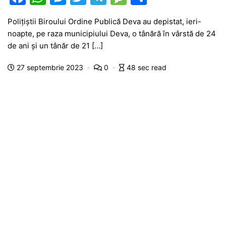
a
h
e
w
el
e
ar
Polițiștii Biroului Ordine Publică Deva au depistat, ieri-
c
at
s
itt
e
s
ta
noapte, pe raza municipiului Deva, o tânără în vârstă de 24
e
s
s
er
gr
s
je
de ani și un tânăr de 21 […]
b
A
e
a
a
a
27 septembrie 2023
0
48 sec read
o
p
n
m
g
z
o
p
g
e
ă
k
er