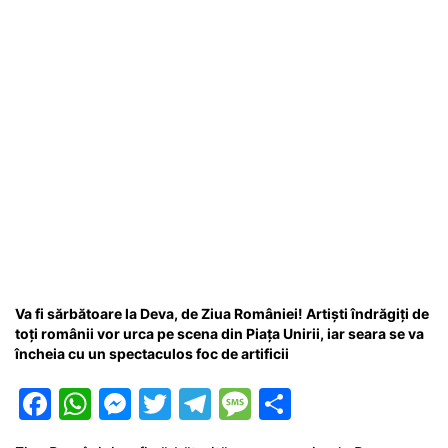
k
er
Va fi sărbătoare la Deva, de Ziua României! Artiști îndrăgiți de
toți românii vor urca pe scena din Piața Unirii, iar seara se va
încheia cu un spectaculos foc de artificii
F
W
M
T
T
M
P
a
h
e
w
el
e
ar