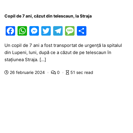
Copil de 7 ani, căzut din telescaun, la Straja
F
W
M
T
T
M
P
a
h
e
w
el
e
ar
Un copil de 7 ani a fost transportat de urgenţă la spitalul
c
at
s
itt
e
s
ta
din Lupeni, luni, după ce a căzut de pe telescaun în
e
s
s
er
gr
s
je
staţiunea Straja. […]
b
A
e
a
a
a
26 februarie 2024
0
51 sec read
o
p
n
m
g
z
o
p
g
e
ă
k
er