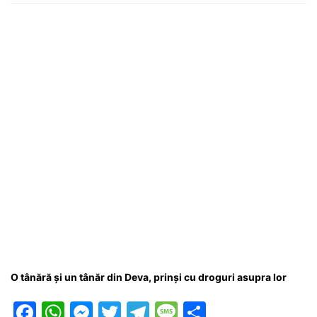
O tânără și un tânăr din Deva, prinși cu droguri asupra lor
F
W
M
T
T
M
P