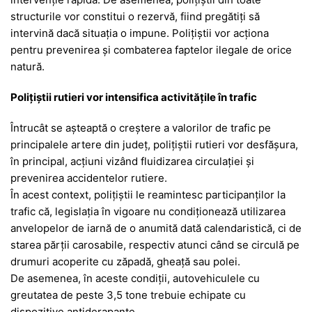
structurile vor constitui o rezervă, fiind pregătiţi să
intervină dacă situaţia o impune. Poliţiştii vor acţiona
pentru prevenirea și combaterea faptelor ilegale de orice
natură.
Poliţiştii rutieri vor intensifica activităţile în trafic
Întrucât se aşteaptă o creștere a valorilor de trafic pe
principalele artere din judeţ, poliţiştii rutieri vor desfăşura,
în principal, acțiuni vizând fluidizarea circulației și
prevenirea accidentelor rutiere.
În acest context, poliţiştii le reamintesc participanţilor la
trafic că, legislația în vigoare nu condiţionează utilizarea
anvelopelor de iarnă de o anumită dată calendaristică, ci de
starea părţii carosabile, respectiv atunci când se circulă pe
drumuri acoperite cu zăpadă, gheaţă sau polei.
De asemenea, în aceste condiții, autovehiculele cu
greutatea de peste 3,5 tone trebuie echipate cu
dispozitive antiderapante.