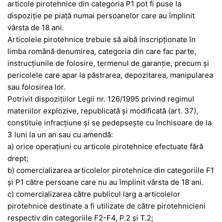
articole pirotehnice din categoria P1 pot fi puse la
dispoziţie pe piaţă numai persoanelor care au împlinit
vârsta de 18 ani.
Articolele pirotehnice trebuie să aibă inscripţionate în
limba română denumirea, categoria din care fac parte,
instrucţiunile de folosire, termenul de garanţie, precum şi
pericolele care apar la păstrarea, depozitarea, manipularea
sau folosirea lor.
Potrivit dispoziţiilor Legii nr. 126/1995 privind regimul
materiilor explozive, republicată şi modificată (art. 37),
constituie infracţiune şi se pedepseşte cu închisoare de la
3 luni la un an sau cu amendă:
a) orice operaţiuni cu articole pirotehnice efectuate fără
drept;
b) comercializarea articolelor pirotehnice din categoriile F1
şi P1 către persoane care nu au împlinit vârsta de 18 ani.
c) comercializarea către publicul larg a articolelor
pirotehnice destinate a fi utilizate de către pirotehnicieni
respectiv din categoriile F2-F4, P.2 şi T.2;