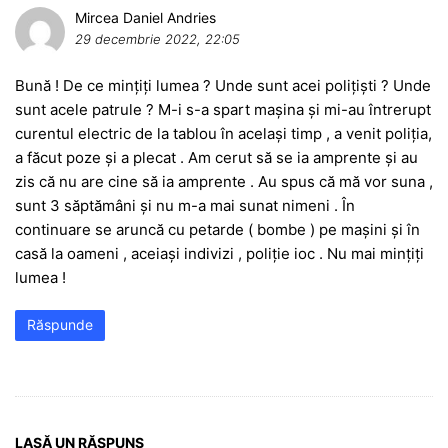
Mircea Daniel Andries
29 decembrie 2022, 22:05
Bună ! De ce mințiți lumea ? Unde sunt acei polițiști ? Unde
sunt acele patrule ? M-i s-a spart mașina și mi-au întrerupt
curentul electric de la tablou în același timp , a venit poliția,
a făcut poze și a plecat . Am cerut să se ia amprente și au
zis că nu are cine să ia amprente . Au spus că mă vor suna ,
sunt 3 săptămâni și nu m-a mai sunat nimeni . În
continuare se aruncă cu petarde ( bombe ) pe mașini și în
casă la oameni , aceiași indivizi , poliție ioc . Nu mai mințiți
lumea !
Răspunde
LASĂ UN RĂSPUNS