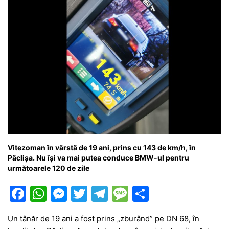
k
er
Vitezoman în vârstă de 19 ani, prins cu 143 de km/h, în
Păclișa. Nu își va mai putea conduce BMW-ul pentru
următoarele 120 de zile
F
W
M
T
T
M
P
a
h
e
w
el
e
ar
Un tânăr de 19 ani a fost prins „zburând” pe DN 68, în
c
at
s
itt
e
s
ta