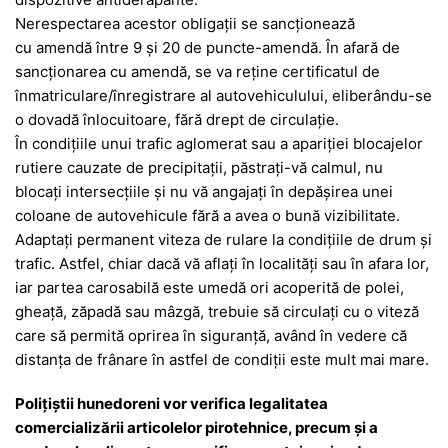
Nerespectarea acestor obligații se sancționează
cu amendă între 9 și 20 de puncte-amendă. În afară de
sancționarea cu amendă, se va reține certificatul de
înmatriculare/înregistrare al autovehiculului, eliberându-se
o dovadă înlocuitoare, fără drept de circulație.
În condiţiile unui trafic aglomerat sau a apariției blocajelor
rutiere cauzate de precipitaţii, păstraţi-vă calmul, nu
blocaţi intersecţiile şi nu vă angajaţi în depăşirea unei
coloane de autovehicule fără a avea o bună vizibilitate.
Adaptaţi permanent viteza de rulare la condiţiile de drum şi
trafic. Astfel, chiar dacă vă aflaţi în localităţi sau în afara lor,
iar partea carosabilă este umedă ori acoperită de polei,
gheaţă, zăpadă sau mâzgă, trebuie să circulaţi cu o viteză
care să permită oprirea în siguranţă, având în vedere că
distanţa de frânare în astfel de condiţii este mult mai mare.
Polițiștii hunedoreni vor verifica legalitatea
comercializării articolelor pirotehnice, precum şi a