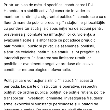
Printr-un plan de măsuri specifice, conducerea I.P.J.
Hunedoara a stabilit activităţi concrete în vederea
menţinerii ordinii şi a siguranţei publice în zonele care cu o
fluenţă mare de public, precum şi în staţiunile şi localităţile
cu pondere turistică şi a dispus iniţierea de acţiuni pentru
prevenirea şi combaterea infracţiunilor cu violenţă, a
evaziunii fiscale şi a altor fapte ce pot aduce prejudicii
patrimoniului public şi privat. De asemenea, poliţiştii,
alături de celelalte instituţii ale statului sunt pregătiţi să
intervină pentru înlăturarea sau limitarea urmărilor
posibilelor evenimente negative produse din cauza
condiţiilor meteorologice nefavorabile.
Poliţiştii care vor acţiona zilnic, în stradă, în această
perioadă, fac parte din structurile operative, respectiv
poliţişti de ordine publică, poliţişti de poliţie rutieră, poliţie
transporturi, investigaţii criminale, investigarea fraudelor,
arme, explozivi şi substanţe periculoase şi luptători de
intervenţie rapidă. De asemenea, poliţiştii din toate