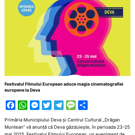
Festivalul Filmului European aduce magia cinematografiei
europene la Deva
F
W
M
T
T
M
P
a
h
e
w
el
e
ar
Primăria Municipiului Deva și Centrul Cultural „Drăgan
c
at
s
itt
e
s
ta
Muntean” vă anunță că Deva găzduiește, în perioada 23-25
e
s
s
er
gr
s
je
mai 2025, Festivalul Filmului European, un eveniment de