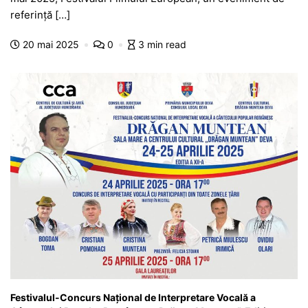
b
A
e
a
a
a
referință […]
o
p
n
m
g
z
20 mai 2025
0
3 min read
o
p
g
e
ă
k
er
Festivalul-Concurs Național de Interpretare Vocală a