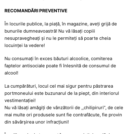
RECOMANDĂRI PREVENTIVE
În locurile publice, la piaţă, în magazine, aveţi grijă de
bunurile dumneavoastră! Nu vă lăsaţi copiii
nesupravegheaţi şi nu le permiteţi să poarte cheia
locuinţei la vedere!
Nu consumaţi în exces băuturi alcoolice, comiterea
faptelor antisociale poate fi înlesnită de consumul de
alcool!
La cumpărături, locul cel mai sigur pentru păstrarea
portmoneului este buzunarul de la piept, din interiorul
vestimentaţiei!
Nu vă lăsaţi amăgiţi de vânzătorii de ,,chilipiruri”, de cele
mai multe ori produsele sunt fie contrafăcute, fie provin
din săvârşirea unor infracţiuni!