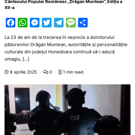
Cântecului Popular Românesc „Drăgan Muntean”, Ediția a
XII-a
F
W
M
T
T
M
P
a
h
e
w
el
e
ar
La 23 de ani de la trecerea în veșnicie a doinitorului
c
at
s
itt
e
s
ta
pădurenilor Drăgan Muntean, autoritățile și personalitățile
e
s
s
er
gr
s
je
culturale din județul Hunedoara continuă să-i aducă
b
A
e
a
a
a
omagiu, […]
o
p
n
m
g
z
8 aprilie 2025
0
1 min read
o
p
g
e
ă
k
er