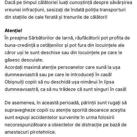
Dacă pe timpul călătoriei luaţi cunoştinţă despre săvârşirea
vreunei infracţiuni, sesizaţi de îndată poliţia transporturi
din staţiile de cale ferată şi trenurile de călători!
Atenţie!
În preajma Sărbătorilor de Iarnă, răufăcătorii pot profita de
buna-credinţă a cetăţenilor şi pot fura din locuinţele ale
căror uşi le sunt deschise sau din locuinţele pe care le
găsesc descuiate.
Acordaţi maximă atenţie persoanelor care sună la uşa
dumneavoastră sau pe care le introduceţi în casă!
Obişnuiţi copiii să nu deschidă uşa nimănui în lipsa
dumneavoastră, ca să nu trădeze că sunt singuri în casă!
De asemenea, în această perioadă, părinţii sunt rugaţi să
supravegheze copiii cu atenţie sporită deoarece aceştia
sunt expuşi accidentelor survenite în urma folosirii
necorespunzătoare a obiectelor de distracţie pe bază de
amestecuri pirotehnice.