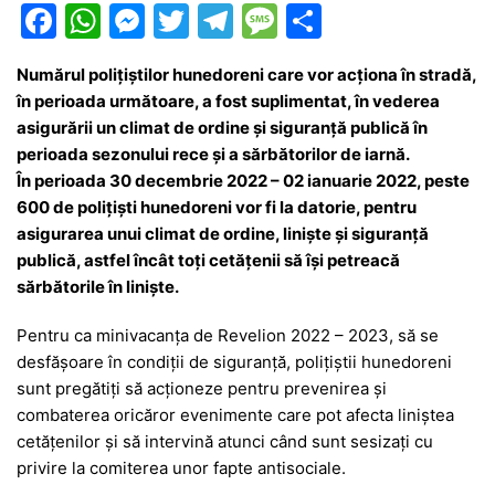
F
W
M
T
T
M
P
a
h
e
w
el
e
ar
Numărul poliţiştilor hunedoreni care vor acţiona în stradă,
c
at
s
itt
e
s
ta
în perioada următoare, a fost suplimentat, în vederea
e
s
s
er
gr
s
je
asigurării un climat de ordine şi siguranţă publică în
b
A
e
a
a
a
perioada sezonului rece şi a sărbătorilor de iarnă.
În perioada 30 decembrie 2022 – 02 ianuarie 2022, peste
o
p
n
m
g
z
600 de poliţişti hunedoreni vor fi la datorie, pentru
o
p
g
e
ă
asigurarea unui climat de ordine, linişte şi siguranţă
k
er
publică, astfel încât toţi cetăţenii să îşi petreacă
sărbătorile în linişte.
Pentru ca minivacanța de Revelion 2022 – 2023, să se
desfăşoare în condiţii de siguranţă, poliţiştii hunedoreni
sunt pregătiţi să acţioneze pentru prevenirea şi
combaterea oricăror evenimente care pot afecta liniştea
cetăţenilor şi să intervină atunci când sunt sesizaţi cu
privire la comiterea unor fapte antisociale.