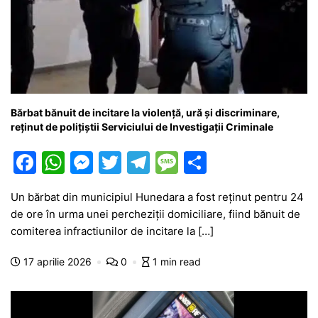
Bărbat bănuit de incitare la violență, ură și discriminare,
reținut de polițiștii Serviciului de Investigații Criminale
F
W
M
T
T
M
P
a
h
e
w
el
e
ar
Un bărbat din municipiul Hunedara a fost reținut pentru 24
c
at
s
itt
e
s
ta
de ore în urma unei percheziții domiciliare, fiind bănuit de
e
s
s
er
gr
s
je
comiterea infractiunilor de incitare la […]
b
A
e
a
a
a
17 aprilie 2026
0
1 min read
o
p
n
m
g
z
o
p
g
e
ă