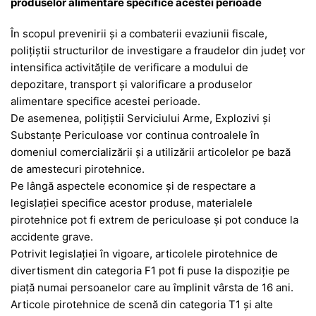
produselor alimentare specifice acestei perioade
În scopul prevenirii şi a combaterii evaziunii fiscale,
poliţiştii structurilor de investigare a fraudelor din judeţ vor
intensifica activităţile de verificare a modului de
depozitare, transport și valorificare a produselor
alimentare specifice acestei perioade.
De asemenea, poliţiştii Serviciului Arme, Explozivi şi
Substanţe Periculoase vor continua controalele în
domeniul comercializării și a utilizării articolelor pe bază
de amestecuri pirotehnice.
Pe lângă aspectele economice și de respectare a
legislației specifice acestor produse, materialele
pirotehnice pot fi extrem de periculoase și pot conduce la
accidente grave.
Potrivit legislaţiei în vigoare, articolele pirotehnice de
divertisment din categoria F1 pot fi puse la dispoziţie pe
piaţă numai persoanelor care au împlinit vârsta de 16 ani.
Articole pirotehnice de scenă din categoria T1 şi alte