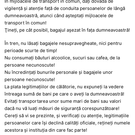
În mijloacele de transport în comun, daţi dovadă de
vigilenţă şi atenţie faţă de conduita persoanelor de lângă
dumneavoastră, atunci când aşteptaţi mijloacele de
transport în comun!
Ţineţi, pe cât posibil, bagajul aşezat în faţa dumneavoastră!
În tren, nu lăsaţi bagajele nesupravegheate, nici pentru
perioade scurte de timp!
Nu consumaţi băuturi alcoolice, sucuri sau cafea, de la
persoane necunoscute!
Nu încredinţaţi bunurile personale şi bagajele unor
persoane necunoscute!
La plata legitimaţiilor de călătorie, nu expuneţi la vedere
întreaga sumă de bani pe care o aveţi la dumneavoastră!
Evitaţi transportarea unor sume mari de bani sau valori
dacă nu vă luaţi măsuri de siguranţă corespunzătoare!
Cereţi să vi se prezinte, şi verificaţi cu atenţie, legitimaţiile
persoanelor care îşi declină calităţi oficiale, reţineţi numele
acestora şi instituţia din care fac parte!