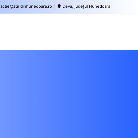
actie@stiridinhunedoara.ro
Deva, județul Hunedoara