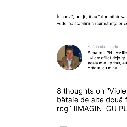
În cauză, polițiștii au întocmit dosa
vederea stabilirii circumstanțelor co
Articolul anterior
Senatorul PNL Vasilic
„M-am afiliat deja gr
aceia m-au primit, e
drăguți cu mine”
8 thoughts on “
Viole
bătaie de alte două f
rog” (IMAGINI CU 