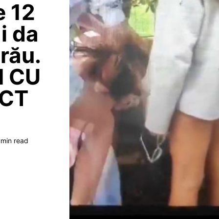
e 12
i da
 rău.
I CU
ACT
 min read