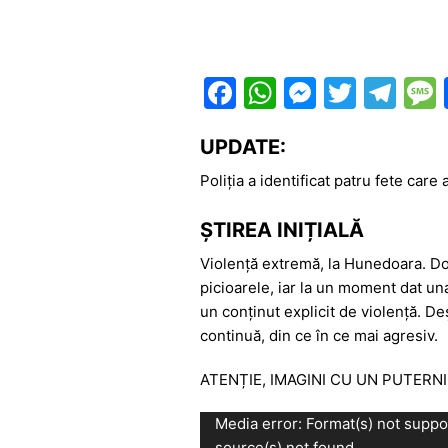
F
W
M
T
T
a
h
e
w
el
UPDATE:
c
at
s
itt
e
e
s
s
er
gr
Poliția a identificat patru fete care 
b
A
e
a
ȘTIREA INIȚIALĂ
o
p
n
m
Violență extremă, la Hunedoara. Dou
o
p
g
picioarele, iar la un moment dat una
k
er
un conținut explicit de violență. De
continuă, din ce în ce mai agresiv.
ATENȚIE, IMAGINI CU UN PUTERN
Player
Media error: Format(s) not suppo
video
source(s) not found