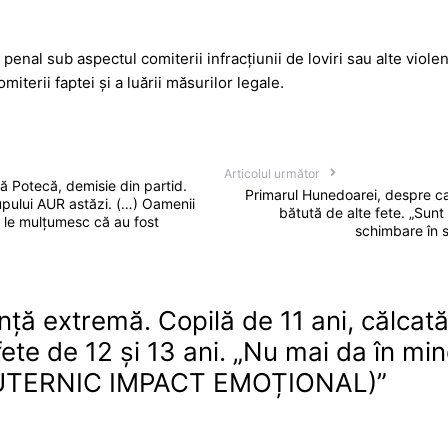
r penal sub aspectul comiterii infracțiunii de loviri sau alte violen
miterii faptei și a luării măsurilor legale.
Articolul următor
ă Potecă, demisie din partid.
Primarul Hunedoarei, despre caz
upului AUR astăzi. (…) Oamenii
bătută de alte fete. „Sunt
u le mulțumesc că au fost
schimbare în 
nță extremă. Copilă de 11 ani, călcată
ete de 12 și 13 ani. „Nu mai da în min
PUTERNIC IMPACT EMOȚIONAL)
”