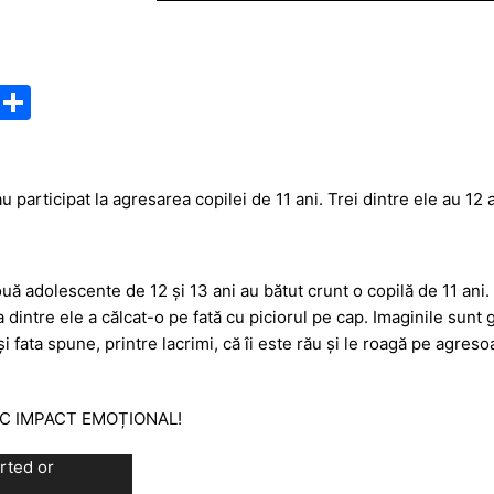
M
P
e
ar
s
ta
s
je
au participat la agresarea copilei de 11 ani. Trei dintre ele au 12 a
a
a
g
z
ă adolescente de 12 și 13 ani au bătut crunt o copilă de 11 ani. 
e
ă
 dintre ele a călcat-o pe fată cu piciorul pe cap. Imaginile sunt g
și fata spune, printre lacrimi, că îi este rău și le roagă pe agres
IC IMPACT EMOȚIONAL!
rted or