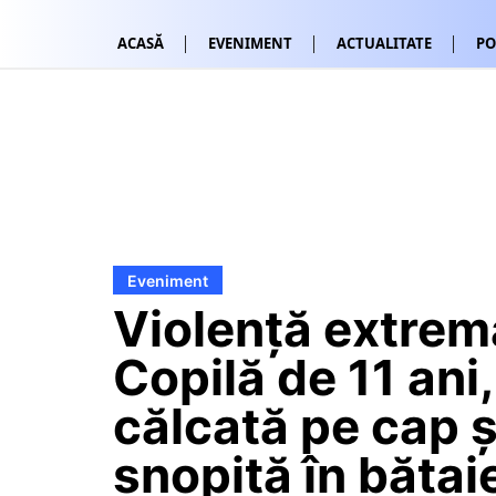
ACASĂ
EVENIMENT
ACTUALITATE
PO
Eveniment
Violență extrem
Copilă de 11 ani,
călcată pe cap ș
snopită în bătai