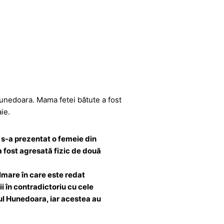
 Hunedoara. Mama fetei bătute a fost
ie.
a s-a prezentat o femeie din
a fost agresată fizic de două
lmare în care este redat
i în contradictoriu cu cele
iul Hunedoara, iar acestea au