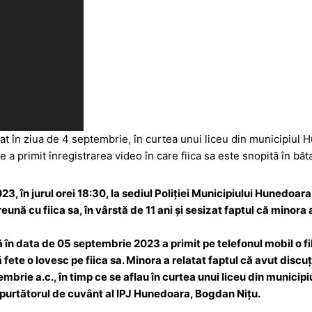
âmplat în ziua de 4 septembrie, în curtea unui liceu din municipiul
e a primit înregistrarea video în care fiica sa este snopită în băta
3, în jurul orei 18:30, la sediul Poliției Municipiului Hunedoar
nă cu fiica sa, în vârstă de 11 ani și sesizat faptul că minora 
 în data de 05 septembrie 2023 a primit pe telefonul mobil o fi
ete o lovesc pe fiica sa. Minora a relatat faptul că avut discuți
mbrie a.c., în timp ce se aflau în curtea unui liceu din municip
t purtătorul de cuvânt al IPJ Hunedoara, Bogdan Nițu.