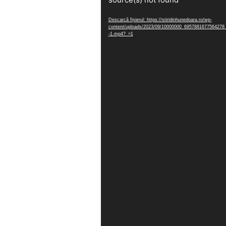
Descarcă fișierul: https://stiridinhunedoara.ro/wp-
content/uploads/2023/09/10000000_6957881677564278
-1.mp4?_=1