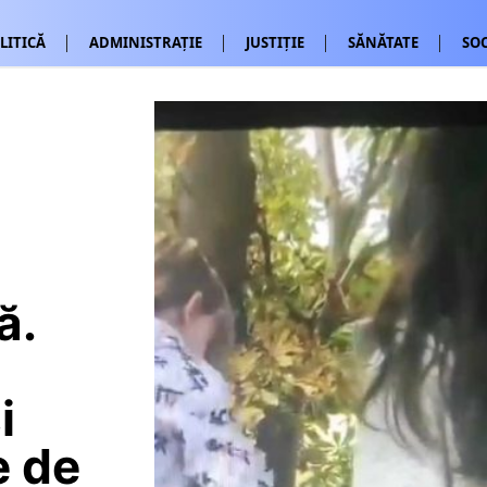
LITICĂ
ADMINISTRAȚIE
JUSTIȚIE
SĂNĂTATE
SOC
ă.
i
e de