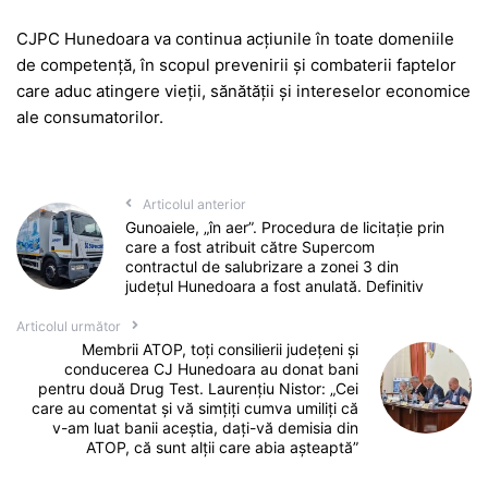
CJPC Hunedoara va continua acțiunile în toate domeniile
de competență, în scopul prevenirii și combaterii faptelor
care aduc atingere vieții, sănătății și intereselor economice
ale consumatorilor.
Articolul anterior
Gunoaiele, „în aer”. Procedura de licitație prin
care a fost atribuit către Supercom
contractul de salubrizare a zonei 3 din
județul Hunedoara a fost anulată. Definitiv
Articolul următor
Membrii ATOP, toți consilierii județeni și
conducerea CJ Hunedoara au donat bani
pentru două Drug Test. Laurențiu Nistor: „Cei
care au comentat și vă simțiți cumva umiliți că
v-am luat banii aceștia, dați-vă demisia din
ATOP, că sunt alții care abia așteaptă”