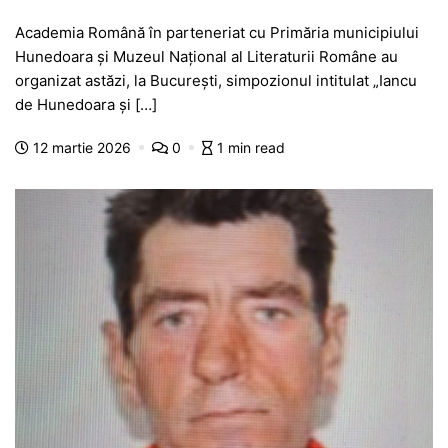
a
h
e
w
el
e
ar
Academia Română în parteneriat cu Primăria municipiului
c
at
s
itt
e
s
ta
Hunedoara şi Muzeul Naţional al Literaturii Române au
e
s
s
er
gr
s
je
organizat astăzi, la Bucureşti, simpozionul intitulat „Iancu
b
A
e
a
a
a
de Hunedoara şi […]
o
p
n
m
g
z
12 martie 2026
0
1 min read
o
p
g
e
ă
k
er