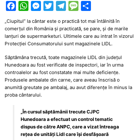
F
W
M
T
T
M
P
a
h
e
w
el
e
ar
„Ciupitul” la cântar este o practică tot mai întâlnită în
c
at
s
itt
e
s
ta
comerțul din România și practicată, se pare, și de marile
e
s
s
er
gr
s
je
lanțuri de supermarketuri. Ultimele care au intrat în vizorul
b
A
e
a
a
a
Protecției Consumatorului sunt magazinele LIDL.
o
p
n
m
g
z
Săptămâna trecută, toate magazinele LIDL din județul
o
p
g
e
ă
Hunedoara au fost verificate de inspectori, iar în urma
controalelor au fost constatate mai multe deficiențe.
k
er
Produsele ambalate din carne, care aveau înscrisă o
anumită greutate pe ambalaj, au avut diferențe în minus la
proba cântarului.
„În cursul săptămânii trecute CJPC
Hunedoara a efectuat un control tematic
dispus de către ANPC, care a vizat întreaga
rețea de unități Lidl care își desfășoară