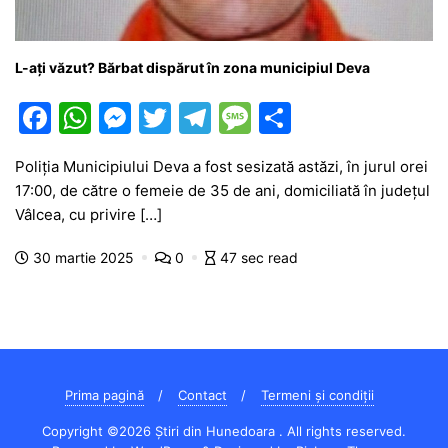
L-ați văzut? Bărbat dispărut în zona municipiul Deva
F
W
M
T
T
M
P
a
h
e
w
el
e
ar
Poliția Municipiului Deva a fost sesizată astăzi, în jurul orei
c
at
s
itt
e
s
ta
17:00, de către o femeie de 35 de ani, domiciliată în județul
e
s
s
er
gr
s
je
Vâlcea, cu privire […]
b
A
e
a
a
a
30 martie 2025
0
47 sec read
o
p
n
m
g
z
o
p
g
e
ă
k
er
Prima pagină
Contact
Termeni și condiții
Copyright ©2026 Știri din Hunedoara . All rights reserved.