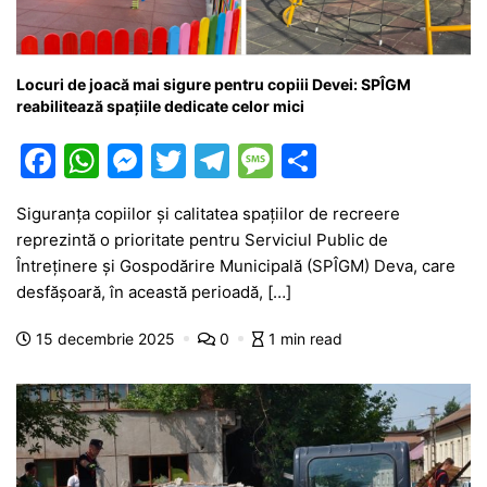
Locuri de joacă mai sigure pentru copiii Devei: SPÎGM
reabilitează spațiile dedicate celor mici
F
W
M
T
T
M
P
a
h
e
w
el
e
ar
Siguranța copiilor și calitatea spațiilor de recreere
c
at
s
itt
e
s
ta
reprezintă o prioritate pentru Serviciul Public de
e
s
s
er
gr
s
je
Întreținere și Gospodărire Municipală (SPÎGM) Deva, care
b
A
e
a
a
a
desfășoară, în această perioadă, […]
o
p
n
m
g
z
15 decembrie 2025
0
1 min read
o
p
g
e
ă
k
er