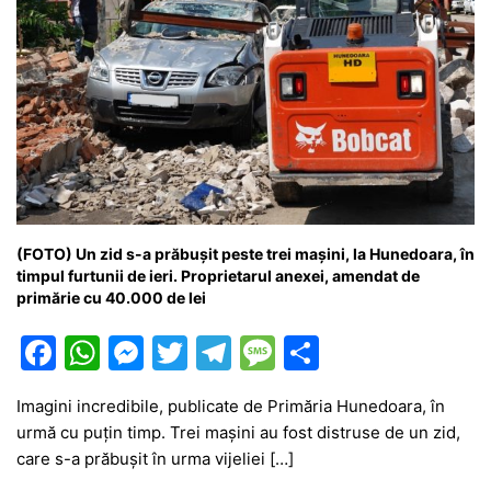
(FOTO) Un zid s-a prăbușit peste trei mașini, la Hunedoara, în
timpul furtunii de ieri. Proprietarul anexei, amendat de
primărie cu 40.000 de lei
F
W
M
T
T
M
P
a
h
e
w
el
e
ar
Imagini incredibile, publicate de Primăria Hunedoara, în
c
at
s
itt
e
s
ta
urmă cu puțin timp. Trei mașini au fost distruse de un zid,
e
s
s
er
gr
s
je
care s-a prăbușit în urma vijeliei […]