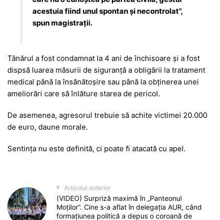
acestuia fiind unul spontan şi necontrolat”,
spun magistrații.
Tânărul a fost condamnat la 4 ani de închisoare și a fost
dispsă luarea măsurii de siguranţă a obligării la tratament
medical până la însănătoşire sau până la obţinerea unei
ameliorări care să înlăture starea de pericol.
De asemenea, agresorul trebuie să achite victimei 20.000
de euro, daune morale.
Sentința nu este definită, ci poate fi atacată cu apel.
Articolul anterior
(VIDEO) Surpriză maximă în „Panteonul
Moților”. Cine s-a aflat în delegația AUR, când
formațiunea politică a depus o coroană de