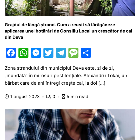
Grajdul de lângă ștrand. Cum a reușit să tărăgăneze
aplicarea unei hotărâri de Consiliu Local un crescător de cai
din Deva
F
W
M
T
T
M
P
a
h
e
w
el
e
ar
Zona ștrandului din municipiul Deva este, zi de zi,
c
at
s
itt
e
s
ta
„inundată” în mirosuri pestilențiale. Alexandru Tokai, un
e
s
s
er
gr
s
je
bărbat care de ani întregi crește cai, la doi […]
b
A
e
a
a
a
1 august 2023
0
5 min read
o
p
n
m
g
z
o
p
g
e
ă
k
er