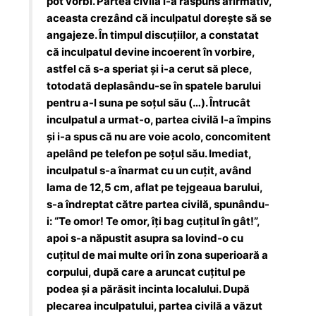
pot vorbi. Partea civilă i-a răspuns afirmativ,
aceasta crezând că inculpatul dorește să se
angajeze. În timpul discuțiilor, a constatat
că inculpatul devine incoerent în vorbire,
astfel că s-a speriat și i-a cerut să plece,
totodată deplasându-se în spatele barului
pentru a-l suna pe soțul său (…). Întrucât
inculpatul a urmat-o, partea civilă l-a împins
și i-a spus că nu are voie acolo, concomitent
apelând pe telefon pe soțul său. Imediat,
inculpatul s-a înarmat cu un cuțit, având
lama de 12,5 cm, aflat pe tejgeaua barului,
s-a îndreptat către partea civilă, spunându-
i: “Te omor! Te omor, îți bag cuțitul în gât!”,
apoi s-a năpustit asupra sa lovind-o cu
cuțitul de mai multe ori în zona superioară a
corpului, după care a aruncat cuțitul pe
podea și a părăsit incinta localului. După
plecarea inculpatului, partea civilă a văzut