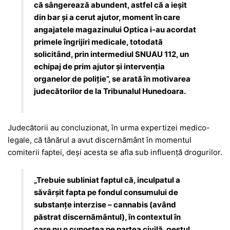
că sângerează abundent, astfel că a ieșit
din bar și a cerut ajutor, moment în care
angajatele magazinului Optica i-au acordat
primele îngrijiri medicale, totodată
solicitând, prin intermediul SNUAU 112, un
echipaj de prim ajutor și intervenția
organelor de poliție”, se arată în motivarea
judecătorilor de la Tribunalul Hunedoara.
Judecătorii au concluzionat, în urma expertizei medico-
legale, că tânărul a avut discernământ în momentul
comiterii faptei, deși acesta se afla sub influență drogurilor.
„Trebuie subliniat faptul că, inculpatul a
săvârşit fapta pe fondul consumului de
substanţe interzise – cannabis (având
păstrat discernământul), în contextul în
care nu o cunoştea pe partea civilă, gestul