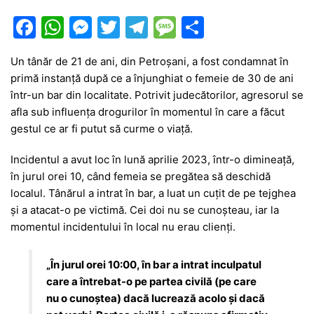
F
W
M
T
T
M
P
a
h
e
w
el
e
ar
Un tânăr de 21 de ani, din Petroșani, a fost condamnat în
c
at
s
itt
e
s
ta
primă instanță după ce a înjunghiat o femeie de 30 de ani
e
s
s
er
gr
s
je
într-un bar din localitate. Potrivit judecătorilor, agresorul se
b
A
e
a
a
a
afla sub influența drogurilor în momentul în care a făcut
gestul ce ar fi putut să curme o viață.
o
p
n
m
g
z
o
p
g
e
ă
Incidentul a avut loc în lună aprilie 2023, într-o dimineață,
în jurul orei 10, când femeia se pregătea să deschidă
k
er
localul. Tânărul a intrat în bar, a luat un cuțit de pe tejghea
și a atacat-o pe victimă. Cei doi nu se cunoșteau, iar la
momentul incidentului în local nu erau clienți.
„În jurul orei 10:00, în bar a intrat inculpatul
care a întrebat-o pe partea civilă (pe care
nu o cunoştea) dacă lucrează acolo și dacă