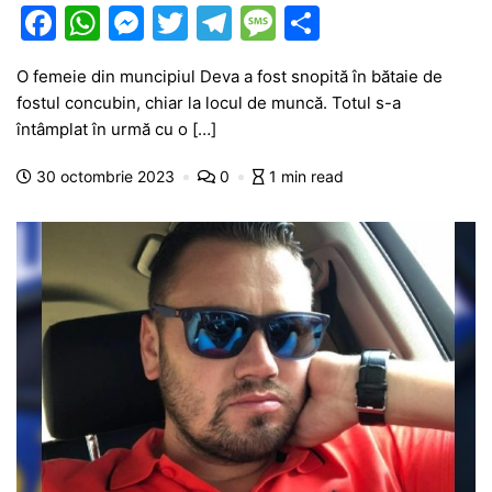
F
W
M
T
T
M
P
a
h
e
w
el
e
ar
O femeie din muncipiul Deva a fost snopită în bătaie de
c
at
s
itt
e
s
ta
fostul concubin, chiar la locul de muncă. Totul s-a
e
s
s
er
gr
s
je
întâmplat în urmă cu o […]
b
A
e
a
a
a
30 octombrie 2023
0
1 min read
o
p
n
m
g
z
o
p
g
e
ă
k
er