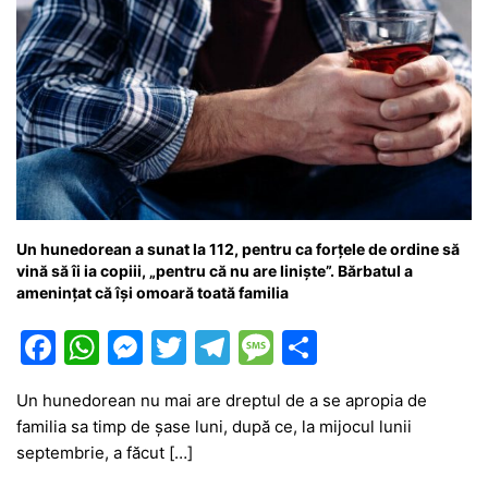
Un hunedorean a sunat la 112, pentru ca forțele de ordine să
vină să îi ia copiii, „pentru că nu are liniște”. Bărbatul a
amenințat că își omoară toată familia
F
W
M
T
T
M
P
a
h
e
w
el
e
ar
Un hunedorean nu mai are dreptul de a se apropia de
c
at
s
itt
e
s
ta
familia sa timp de șase luni, după ce, la mijocul lunii
e
s
s
er
gr
s
je
septembrie, a făcut […]
b
A
e
a
a
a