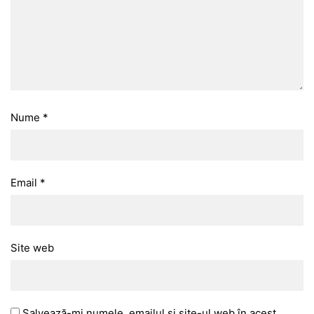
Nume
*
Email
*
Site web
Salvează-mi numele, emailul și site-ul web în acest