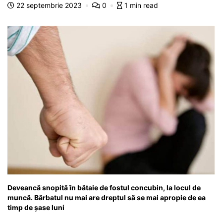
22 septembrie 2023
0
1 min read
o
p
n
m
g
z
o
p
g
e
ă
k
er
Deveancă snopită în bătaie de fostul concubin, la locul de
muncă. Bărbatul nu mai are dreptul să se mai apropie de ea
timp de șase luni