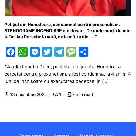
Polițist din Hunedoara, condamnat pentru proxenetism.
STENOGRAME INCENDIARE din dosar: „De unde morţii lu mă-
ta îmi iau Porsche la vară, de la mă-ta din …..”
F
W
M
T
T
M
P
a
h
e
w
el
e
ar
Claudiu Leontin Delie, polițistul din județul Hunedoara,
c
at
s
itt
e
s
ta
cercetat pentru proxenetism, a fost condamnat la 4 ani și 4
e
s
s
er
gr
s
je
luni de închisoare cu executarea pedepsei în […]
b
A
e
a
a
a
13 noiembrie 2022
1
7 min read
o
p
n
m
g
z
o
p
g
e
ă
k
er
Prima pagină
Contact
Termeni și condiții