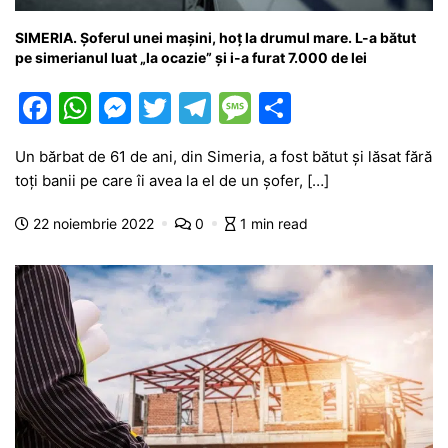
SIMERIA. Șoferul unei mașini, hoț la drumul mare. L-a bătut
pe simerianul luat „la ocazie” și i-a furat 7.000 de lei
F
W
M
T
T
M
P
a
h
e
w
el
e
ar
Un bărbat de 61 de ani, din Simeria, a fost bătut și lăsat fără
c
at
s
itt
e
s
ta
toți banii pe care îi avea la el de un șofer, […]
e
s
s
er
gr
s
je
22 noiembrie 2022
0
1 min read
b
A
e
a
a
a
o
p
n
m
g
z
o
p
g
e
ă
k
er