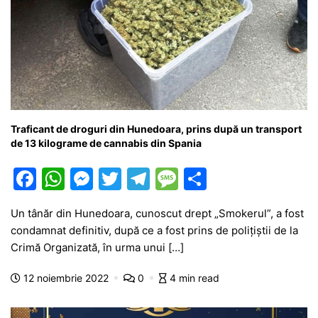
Traficant de droguri din Hunedoara, prins după un transport
de 13 kilograme de cannabis din Spania
F
W
M
T
T
M
P
a
h
e
w
el
e
ar
Un tânăr din Hunedoara, cunoscut drept „Smokerul”, a fost
c
at
s
itt
e
s
ta
condamnat definitiv, după ce a fost prins de polițiștii de la
e
s
s
er
gr
s
je
Crimă Organizată, în urma unui […]
b
A
e
a
a
a
12 noiembrie 2022
0
4 min read
o
p
n
m
g
z
o
p
g
e
ă