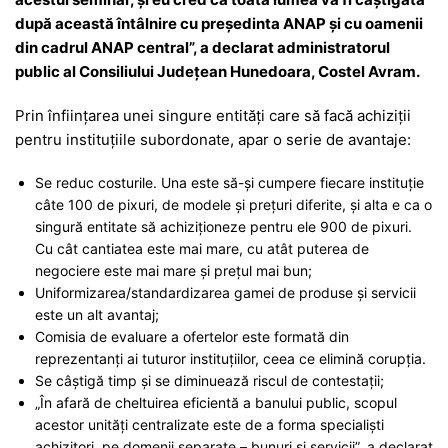
după această întâlnire cu președinta ANAP și cu oamenii
din cadrul ANAP central”, a declarat administratorul
public al Consiliului Județean Hunedoara, Costel Avram.
Prin înființarea unei singure entități care să facă achiziții
pentru instituțiile subordonate, apar o serie de avantaje:
Se reduc costurile. Una este să-și cumpere fiecare instituție
câte 100 de pixuri, de modele și prețuri diferite, și alta e ca o
singură entitate să achiziționeze pentru ele 900 de pixuri.
Cu cât cantiatea este mai mare, cu atât puterea de
negociere este mai mare și prețul mai bun;
Uniformizarea/standardizarea gamei de produse și servicii
este un alt avantaj;
Comisia de evaluare a ofertelor este formată din
reprezentanți ai tuturor instituțiilor, ceea ce elimină corupția.
Se câștigă timp și se diminuează riscul de contestații;
„În afară de cheltuirea eficientă a banului public, scopul
acestor unități centralizate este de a forma specialiști
achizitori, pe domenii separate – bunuri și servicii”, a declarat