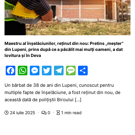
Maestru al înșelăciunilor, reținut din nou: Pretins „meșter”
din Lupeni, prins după ce a păcălit mai mulți oameni, a dat
lovitura și în Deva
F
W
M
T
T
M
P
a
h
e
w
el
e
ar
Un bărbat de 38 de ani din Lupeni, cunoscut pentru
c
at
s
itt
e
s
ta
multiple fapte de înșelăciune, a fost reținut din nou, de
e
s
s
er
gr
s
je
această dată de polițiștii Biroului […]
b
A
e
a
a
a
24 iulie 2025
0
1 min read
o
p
n
m
g
z
o
p
g
e
ă