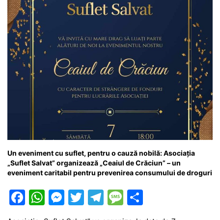
k
er
Un eveniment cu suflet, pentru o cauză nobilă: Asociația
„Suflet Salvat” organizează „Ceaiul de Crăciun” – un
eveniment caritabil pentru prevenirea consumului de droguri
F
W
M
T
T
M
P
a
h
e
w
el
e
ar