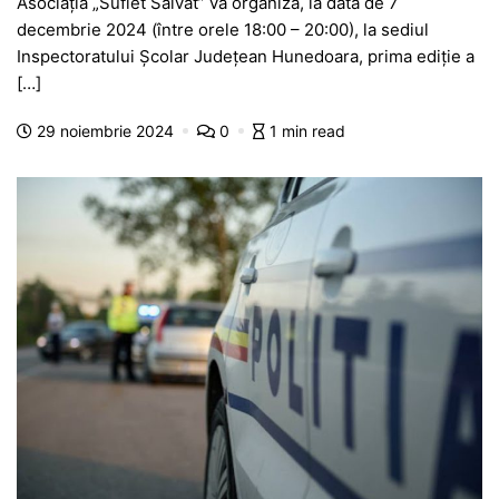
Asociația „Suflet Salvat” va organiza, la data de 7
c
at
s
itt
e
s
ta
decembrie 2024 (între orele 18:00 – 20:00), la sediul
e
s
s
er
gr
s
je
Inspectoratului Școlar Județean Hunedoara, prima ediție a
b
A
e
a
a
a
[…]
o
p
n
m
g
z
29 noiembrie 2024
0
1 min read
o
p
g
e
ă
k
er