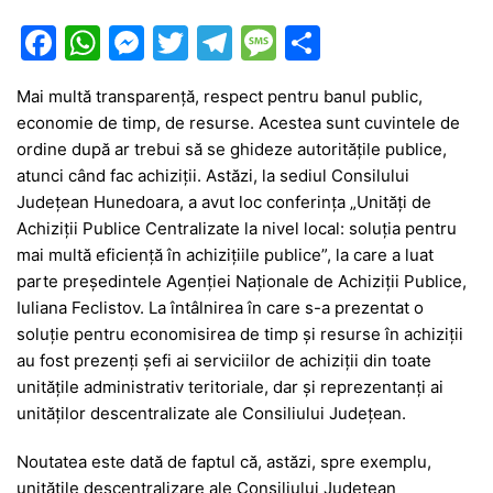
F
W
M
T
T
M
P
a
h
e
w
el
e
ar
Mai multă transparență, respect pentru banul public,
c
at
s
itt
e
s
ta
economie de timp, de resurse. Acestea sunt cuvintele de
e
s
s
er
gr
s
je
ordine după ar trebui să se ghideze autoritățile publice,
b
A
e
a
a
a
atunci când fac achiziții. Astăzi, la sediul Consilului
Județean Hunedoara, a avut loc conferința „Unități de
o
p
n
m
g
z
Achiziții Publice Centralizate la nivel local: soluția pentru
o
p
g
e
ă
mai multă eficiență în achizițiile publice”, la care a luat
k
er
parte președintele Agenției Naționale de Achiziții Publice,
Iuliana Feclistov. La întâlnirea în care s-a prezentat o
soluție pentru economisirea de timp și resurse în achiziții
au fost prezenți șefi ai serviciilor de achiziții din toate
unitățile administrativ teritoriale, dar și reprezentanți ai
unităților descentralizate ale Consiliului Județean.
Noutatea este dată de faptul că, astăzi, spre exemplu,
unitățile descentralizare ale Consiliului Județean