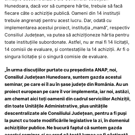
Hunedoara, dacă vor să cumpere hârtie, trebuie să facă
fiecare câte o achiziție publică. Oameni din 14 instituții
trebuie angrenați pentru acest lucru. Dar, odată cu
implementarea acestui proiect, instituția „mamă”, respectiv
Consiliul Județean, va putea să achiziționeze hârtia pentru
toate instituțiile subordonate. Astfel, nu ar mai fi 14 licitații,
14 comisii de evaluare, și contestațiile la 14 achiziții. Ar fi o
singura licitație și o singură comisie de evaluare.
„În urma discuțiilor purtate cu președinta ANAP, noi,
Consiliul Județean Hunedoara, suntem gazda acestui
seminar, pe care ei îl au în șase județe din România. Au un
proiect european pe care îl vor implementa, iar noi, astăzi,
am chemat aici toți oamenii din cadrul serviciilor Achiziții,
din toate Unitățile Administrative, plus unitățile
descentralizate ale Consiliului Județean, pentru a fi puși
la punct cu toate modificările legislative la zi, în domeniul
achizițiilor publice. Ne bucură faptul că suntem gazda
acestui seminar, și eu cred că toată lumea va fi câștigată