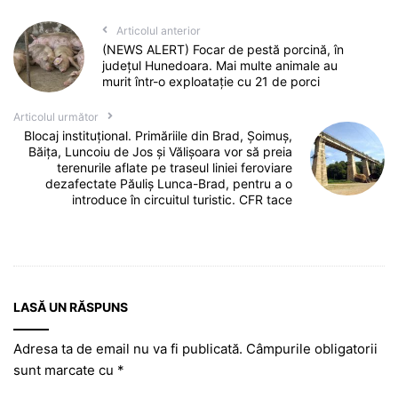
Articolul anterior
(NEWS ALERT) Focar de pestă porcină, în
județul Hunedoara. Mai multe animale au
murit într-o exploatație cu 21 de porci
Articolul următor
Blocaj instituțional. Primăriile din Brad, Șoimuș,
Băița, Luncoiu de Jos și Vălișoara vor să preia
terenurile aflate pe traseul liniei feroviare
dezafectate Păuliș Lunca-Brad, pentru a o
introduce în circuitul turistic. CFR tace
LASĂ UN RĂSPUNS
Adresa ta de email nu va fi publicată.
Câmpurile obligatorii
sunt marcate cu
*