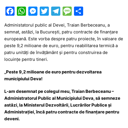
F
W
M
T
T
M
P
a
h
e
w
el
e
ar
Administatorul public al Devei, Traian Berbeceanu, a
c
at
s
itt
e
s
ta
semnat, astăzi, la București, patru contracte de finanțare
e
s
s
er
gr
s
je
europeană. Este vorba despre patru proiecte, în valoare de
b
A
e
a
a
a
peste 9,2 milioane de euro, pentru reabilitarea termică a
patru unități de învățământ și pentru construirea de
o
p
n
m
g
z
locuințe pentru tineri.
o
p
g
e
ă
„Peste 9,2 milioane de euro pentru dezvoltarea
k
er
municipiului Deva!
L-am desemnat pe colegul meu, Traian Berbeceanu –
Administratorul Public al Municipiului Deva, să semneze
astăzi, la Ministerul Dezvoltării, Lucrărilor Publice și
Administrației, încă patru contracte de finanțare pentru
deveni.