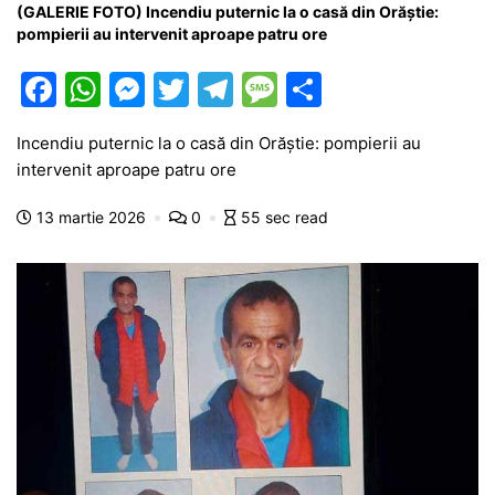
(GALERIE FOTO) Incendiu puternic la o casă din Orăștie:
pompierii au intervenit aproape patru ore
F
W
M
T
T
M
P
a
h
e
w
el
e
ar
Incendiu puternic la o casă din Orăștie: pompierii au
c
at
s
itt
e
s
ta
intervenit aproape patru ore
e
s
s
er
gr
s
je
13 martie 2026
0
55 sec read
b
A
e
a
a
a
o
p
n
m
g
z
o
p
g
e
ă
k
er