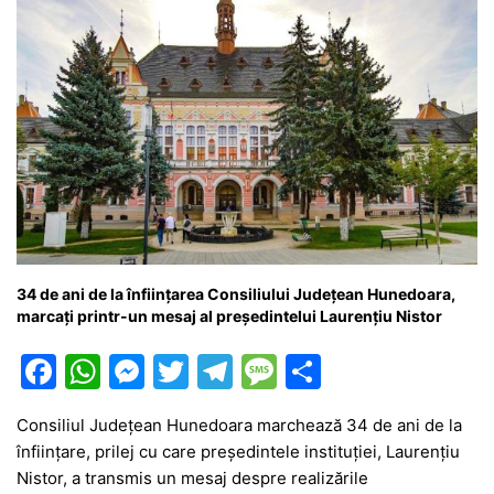
34 de ani de la înființarea Consiliului Județean Hunedoara,
marcați printr-un mesaj al președintelui Laurențiu Nistor
F
W
M
T
T
M
P
a
h
e
w
el
e
ar
Consiliul Județean Hunedoara marchează 34 de ani de la
c
at
s
itt
e
s
ta
înființare, prilej cu care președintele instituției, Laurențiu
e
s
s
er
gr
s
je
Nistor, a transmis un mesaj despre realizările