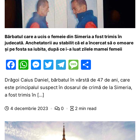
Bărbatul care a ucis o femeie din Simeria a fost trimis în
judecată. Anchetatorii au stabilit că el a încercat să o omoare
și pe fosta sa iubita, după ce i-a luat zilele mamei femeii
F
W
M
T
T
M
P
a
h
e
w
el
e
ar
Drăgoi Caius Daniel, bărbatul în vârstă de 47 de ani, care
c
at
s
itt
e
s
ta
este principalul suspect în dosarul de crimă de la Simeria,
e
s
s
er
gr
s
je
a fost trimis în […]
b
A
e
a
a
a
4 decembrie 2023
0
2 min read
o
p
n
m
g
z
o
p
g
e
ă
k
er