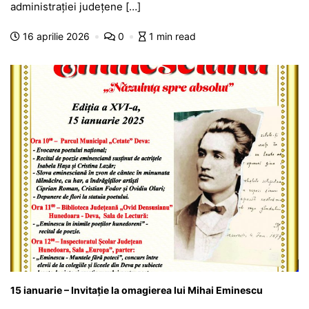
b
A
e
a
a
a
administrației județene […]
o
p
n
m
g
z
16 aprilie 2026
0
1 min read
o
p
g
e
ă
k
er
15 ianuarie – Invitație la omagierea lui Mihai Eminescu