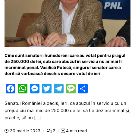
Cine sunt senatorii hunedoreni care au votat pentru pragul
de 250.000 de lei, sub care abuzul în serviciu nu ar mai fi
incriminat penal. Vasilică Potecă, singurul senator care a
dorit să vorbească deschis despre votul de ieri
F
W
M
T
T
M
P
a
h
e
w
el
e
ar
Senatul României a decis, ieri, ca abuzul în serviciu cu un
c
at
s
itt
e
s
ta
prejudiciu mai mic de 250.000 de lei să fie dezincriminat și,
e
s
s
er
gr
s
je
practic, să nu […]
b
A
e
a
a
a
30 martie 2023
2
4 min read