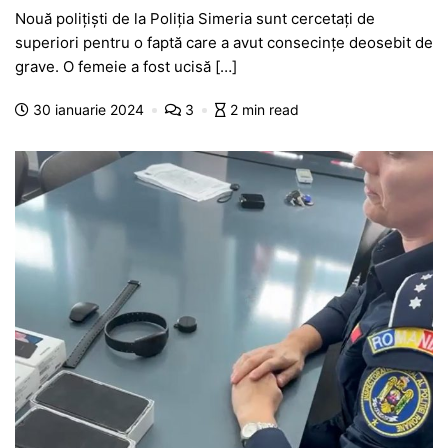
a
h
e
w
el
e
ar
Nouă polițiști de la Poliția Simeria sunt cercetați de
c
at
s
itt
e
s
ta
superiori pentru o faptă care a avut consecințe deosebit de
e
s
s
er
gr
s
je
grave. O femeie a fost ucisă […]
b
A
e
a
a
a
30 ianuarie 2024
3
2 min read
o
p
n
m
g
z
o
p
g
e
ă
k
er