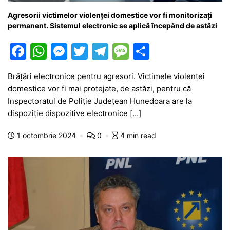
Agresorii victimelor violenței domestice vor fi monitorizați
permanent. Sistemul electronic se aplică începând de astăzi
F
W
M
T
T
M
P
a
h
e
w
el
e
ar
Brățări electronice pentru agresori. Victimele violenței
c
at
s
itt
e
s
ta
domestice vor fi mai protejate, de astăzi, pentru că
e
s
s
er
gr
s
je
Inspectoratul de Poliție Județean Hunedoara are la
b
A
e
a
a
a
dispoziție dispozitive electronice […]
o
p
n
m
g
z
1 octombrie 2024
0
4 min read
o
p
g
e
ă
k
er