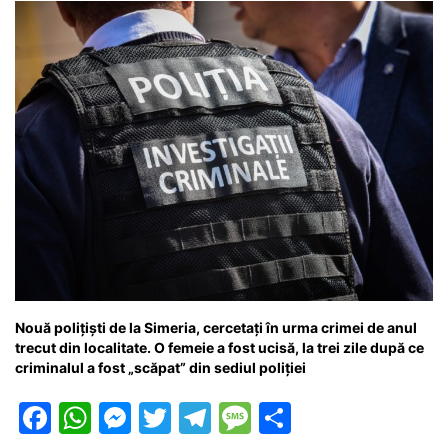
Nouă polițiști de la Simeria, cercetați în urma crimei de anul
trecut din localitate. O femeie a fost ucisă, la trei zile după ce
criminalul a fost „scăpat” din sediul poliției
F
W
M
T
T
M
P