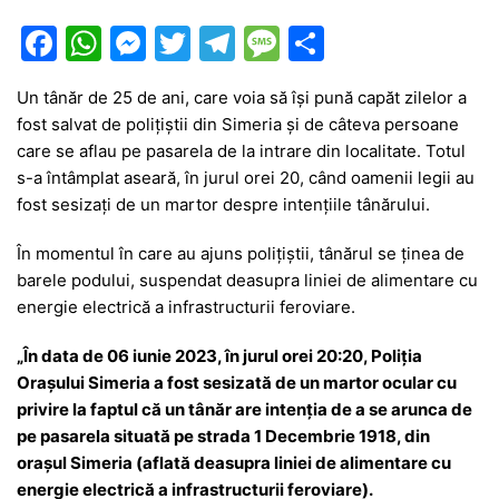
F
W
M
T
T
M
P
a
h
e
w
el
e
ar
Un tânăr de 25 de ani, care voia să își pună capăt zilelor a
c
at
s
itt
e
s
ta
fost salvat de polițiștii din Simeria și de câteva persoane
e
s
s
er
gr
s
je
care se aflau pe pasarela de la intrare din localitate. Totul
b
A
e
a
a
a
s-a întâmplat aseară, în jurul orei 20, când oamenii legii au
fost sesizați de un martor despre intențiile tânărului.
o
p
n
m
g
z
o
p
g
e
ă
În momentul în care au ajuns polițiștii, tânărul se ținea de
barele podului, suspendat deasupra liniei de alimentare cu
k
er
energie electrică a infrastructurii feroviare.
„În data de 06 iunie 2023, în jurul orei 20:20, Poliția
Orașului Simeria a fost sesizată de un martor ocular cu
privire la faptul că un tânăr are intenția de a se arunca de
pe pasarela situată pe strada 1 Decembrie 1918, din
orașul Simeria (aflată deasupra liniei de alimentare cu
energie electrică a infrastructurii feroviare).