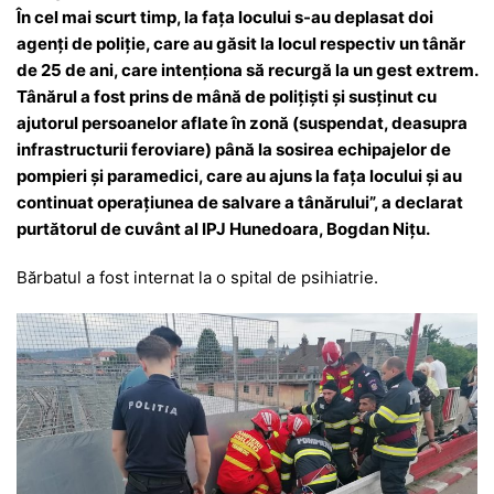
În cel mai scurt timp, la fața locului s-au deplasat doi
agenţi de poliţie, care au găsit la locul respectiv un tânăr
de 25 de ani, care intenţiona să recurgă la un gest extrem.
Tânărul a fost prins de mână de polițiști și susținut cu
ajutorul persoanelor aflate în zonă (suspendat, deasupra
infrastructurii feroviare) până la sosirea echipajelor de
pompieri şi paramedici, care au ajuns la faţa locului şi au
continuat operaţiunea de salvare a tânărului”, a declarat
purtătorul de cuvânt al IPJ Hunedoara, Bogdan Nițu.
Bărbatul a fost internat la o spital de psihiatrie.