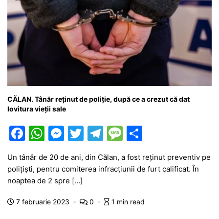
CĂLAN. Tânăr reținut de poliție, după ce a crezut că dat
lovitura vieții sale
F
W
M
T
T
M
P
a
h
e
w
el
e
ar
Un tânăr de 20 de ani, din Călan, a fost reţinut preventiv pe
c
at
s
itt
e
s
ta
poliţişti, pentru comiterea infracțiunii de furt calificat. În
e
s
s
er
gr
s
je
noaptea de 2 spre […]
b
A
e
a
a
a
7 februarie 2023
0
1 min read
o
p
n
m
g
z