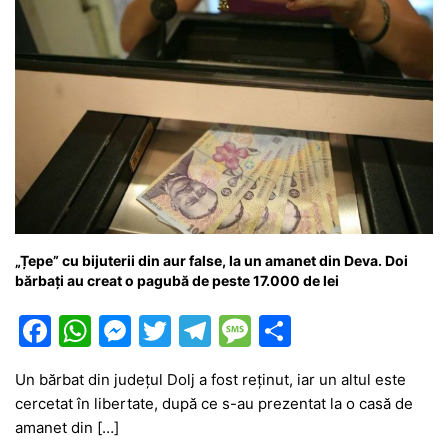
„Țepe” cu bijuterii din aur false, la un amanet din Deva. Doi
bărbați au creat o pagubă de peste 17.000 de lei
F
W
M
T
T
M
P
a
h
e
w
el
e
ar
Un bărbat din județul Dolj a fost reținut, iar un altul este
c
at
s
itt
e
s
ta
cercetat în libertate, după ce s-au prezentat la o casă de
e
s
s
er
gr
s
je
amanet din […]