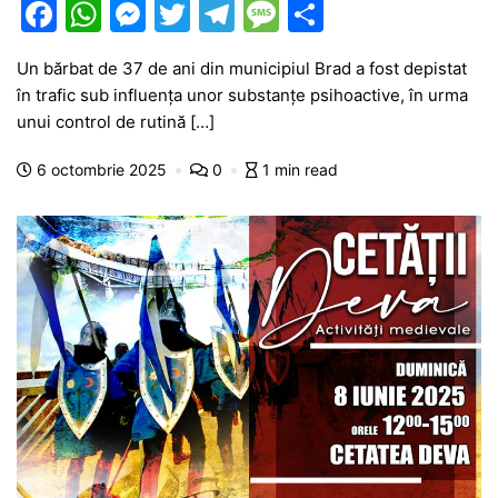
F
W
M
T
T
M
P
a
h
e
w
el
e
ar
Un bărbat de 37 de ani din municipiul Brad a fost depistat
c
at
s
itt
e
s
ta
în trafic sub influența unor substanțe psihoactive, în urma
e
s
s
er
gr
s
je
unui control de rutină […]
b
A
e
a
a
a
6 octombrie 2025
0
1 min read
o
p
n
m
g
z
o
p
g
e
ă
k
er