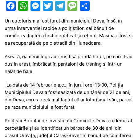
F
W
M
T
T
M
P
a
h
e
w
el
e
ar
Un autoturism a fost furat din municipiul Deva, însă, în
c
at
s
itt
e
s
ta
urma intervenției rapide a polițiștilor, cel bănuit de
e
s
s
er
gr
s
je
comiterea faptei a fost identificat și reținut. Mașina a fost și
b
A
e
a
a
a
ea recuperată de pe o stradă din Hunedoara.
o
p
n
m
g
z
Aseară, oamenii legii au reușit să prindă hoțul, pe care l-au
o
p
g
e
ă
dus în arest, îmbrăcat în pantaloni de trening și într-un
halat de baie.
k
er
„La data de 14 februarie a.c.., în jurul orei 13:00, Poliția
Municipiului Deva a fost sesizată de un tânăr de 21 de ani,
din Deva, care a reclamat faptul că autoturismul său, parcat
pe raza municipiului, a fost furat.
Polițiștii Biroului de Investigații Criminale Deva au demarat
cercetările și au identificat un bărbat de 30 de ani, din
orașul Oravița, județul Caraș-Severin, bănuit de comiterea