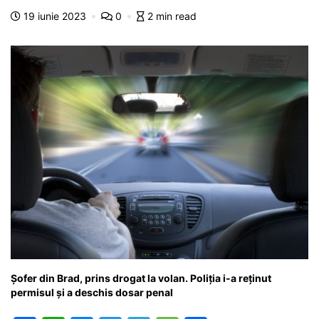
b
A
e
a
a
a
19 iunie 2023
0
2 min read
o
p
n
m
g
z
o
p
g
e
ă
k
er
Șofer din Brad, prins drogat la volan. Poliția i-a reținut
permisul și a deschis dosar penal