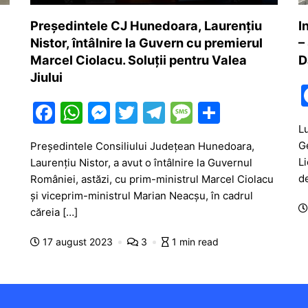
Președintele CJ Hunedoara, Laurențiu
I
Nistor, întâlnire la Guvern cu premierul
–
Marcel Ciolacu. Soluții pentru Valea
D
Jiului
F
W
M
T
T
M
P
a
h
e
w
el
e
ar
Lu
Ge
Președintele Consiliului Județean Hunedoara,
c
at
s
itt
e
s
ta
L
Laurențiu Nistor, a avut o întâlnire la Guvernul
e
s
s
er
gr
s
je
de
României, astăzi, cu prim-ministrul Marcel Ciolacu
b
A
e
a
a
a
și viceprim-ministrul Marian Neacșu, în cadrul
căreia […]
o
p
n
m
g
z
o
p
g
e
ă
17 august 2023
3
1 min read
k
er