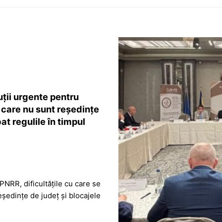
uții urgente pentru
e care nu sunt reședințe
t regulile în timpul
PNRR, dificultățile cu care se
eședințe de județ și blocajele