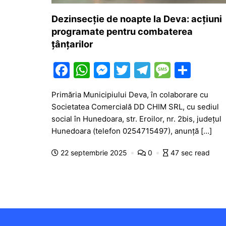
Dezinsecție de noapte la Deva: acțiuni
programate pentru combaterea
țânțarilor
F
W
M
T
T
M
P
a
h
e
w
el
e
ar
Primăria Municipiului Deva, în colaborare cu
c
at
s
itt
e
s
ta
Societatea Comercială DD CHIM SRL, cu sediul
e
s
s
er
gr
s
je
social în Hunedoara, str. Eroilor, nr. 2bis, județul
b
A
e
a
a
a
Hunedoara (telefon 0254715497), anunță […]
o
p
n
m
g
z
22 septembrie 2025
0
47 sec read
o
p
g
e
ă
k
er