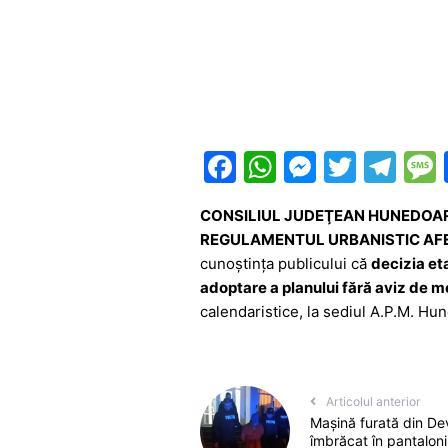
F
W
M
T
T
a
h
e
w
el
CONSILIUL JUDEŢEAN HUNEDOA
c
at
s
itt
e
REGULAMENTUL URBANISTIC AFE
e
s
s
er
gr
cunoștința publicului că
decizia et
b
A
e
a
adoptare a planului fără aviz de m
calendaristice, la sediul A.P.M. Hun
o
p
n
m
o
p
g
k
er
Articolul anterior
Mașină furată din De
îmbrăcat în pantaloni