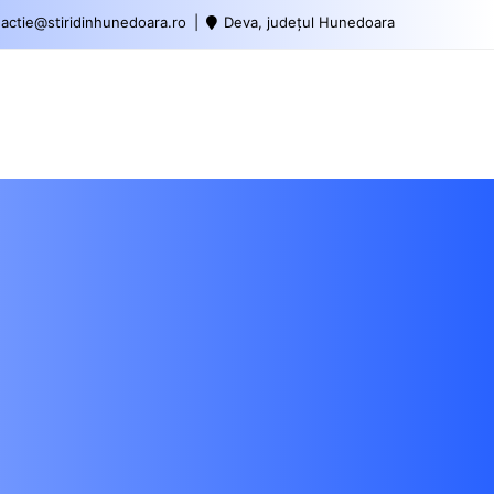
actie@stiridinhunedoara.ro
Deva, județul Hunedoara