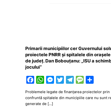
Primarii municipiilor cer Guvernului sol
proiectele PNRR și spitalele din orașel
de județ. Dan Bobouțanu: „ISU a schimba
jocului”
F
W
M
T
T
M
P
a
h
e
w
el
e
ar
Problemele legate de finanțarea proiectelor prin 
c
at
s
itt
e
s
ta
confruntă spitalele din municipiile care nu sunt r
e
s
s
er
gr
s
je
generate de […]