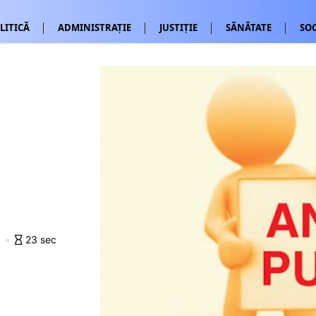
LITICĂ
ADMINISTRAȚIE
JUSTIȚIE
SĂNĂTATE
SOC
0
23 sec