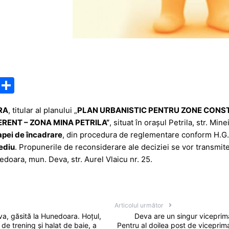
M
P
e
ar
RA
, titular al planului „
PLAN URBANISTIC PENTRU ZONE CONST
s
ta
RENT – ZONA MINA PETRILA”
, situat în orașul Petrila, str. Mi
s
je
apei de încadrare
, din procedura de reglementare conform H.G.
a
a
ediu
. Propunerile de reconsiderare ale deciziei se vor transmite 
edoara, mun. Deva, str. Aurel Vlaicu nr. 25.
g
z
e
ă
Articolul următor
va, găsită la Hunedoara. Hoțul,
Deva are un singur viceprim
 de trening și halat de baie, a
Pentru al doilea post de viceprima