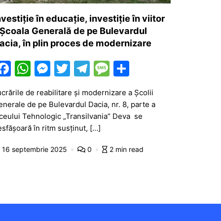
nvestiție în educație, investiție în viitor
 Școala Generală de pe Bulevardul
acia, în plin proces de modernizare
F
W
M
T
T
M
P
a
h
e
w
el
e
ar
crările de reabilitare și modernizare a Școlii
c
at
s
itt
e
s
ta
nerale de pe Bulevardul Dacia, nr. 8, parte a
e
s
s
er
gr
s
je
iceului Tehnologic „Transilvania” Deva se
b
A
e
a
a
a
sfășoară în ritm susținut, […]
o
p
n
m
g
z
16 septembrie 2025
0
2 min read
o
p
g
e
ă
k
er