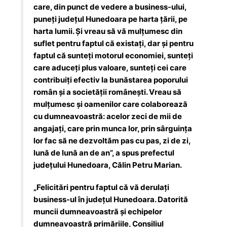
care, din punct de vedere a business-ului,
puneți județul Hunedoara pe harta țării, pe
harta lumii. Și vreau să vă mulțumesc din
suflet pentru faptul că existați, dar și pentru
faptul că sunteți motorul economiei, sunteți
care aduceți plus valoare, sunteți cei care
contribuiți efectiv la bunăstarea poporului
român și a societății românești. Vreau să
mulțumesc și oamenilor care colaborează
cu dumneavoastră: acelor zeci de mii de
angajați, care prin munca lor, prin sârguința
lor fac să ne dezvoltăm pas cu pas, zi de zi,
lună de lună an de an”, a spus prefectul
județului Hunedoara, Călin Petru Marian.
„Felicitări pentru faptul că vă derulați
business-ul în județul Hunedoara. Datorită
muncii dumneavoastră și echipelor
dumneavoastră primăriile, Consiliul