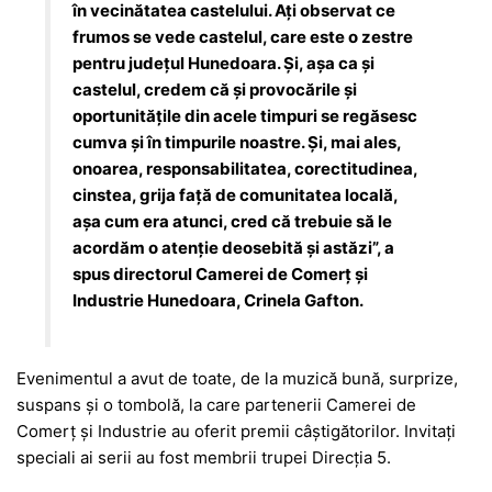
în vecinătatea castelului. Ați observat ce
frumos se vede castelul, care este o zestre
pentru județul Hunedoara. Și, așa ca și
castelul, credem că și provocările și
oportunitățile din acele timpuri se regăsesc
cumva și în timpurile noastre. Și, mai ales,
onoarea, responsabilitatea, corectitudinea,
cinstea, grija față de comunitatea locală,
așa cum era atunci, cred că trebuie să le
acordăm o atenție deosebită și astăzi”, a
spus directorul Camerei de Comerț și
Industrie Hunedoara, Crinela Gafton.
Evenimentul a avut de toate, de la muzică bună, surprize,
suspans și o tombolă, la care partenerii Camerei de
Comerț și Industrie au oferit premii câștigătorilor. Invitați
speciali ai serii au fost membrii trupei Direcția 5.