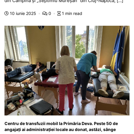
e
s
s
er
gr
s
je
din Câmpina și „Septimiu Mureșan” din Cluj-Napoca, […]
b
A
e
a
a
a
10 iunie 2025
0
1 min read
o
p
n
m
g
z
o
p
g
e
ă
k
er
Centru de transfuzii mobil la Primăria Deva. Peste 50 de
angajați ai administrației locale au donat, astăzi, sânge