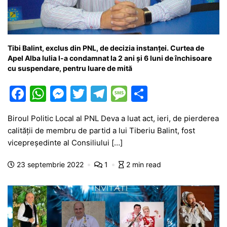
Tibi Balint, exclus din PNL, de decizia instanței. Curtea de
Apel Alba Iulia l-a condamnat la 2 ani și 6 luni de închisoare
cu suspendare, pentru luare de mită
F
W
M
T
T
M
P
a
h
e
w
el
e
ar
Biroul Politic Local al PNL Deva a luat act, ieri, de pierderea
c
at
s
itt
e
s
ta
calității de membru de partid a lui Tiberiu Balint, fost
e
s
s
er
gr
s
je
vicepreședinte al Consiliului […]
b
A
e
a
a
a
23 septembrie 2022
1
2 min read
o
p
n
m
g
z
o
p
g
e
ă
k
er