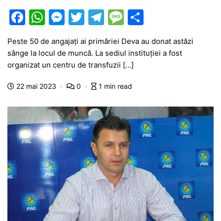
F
W
M
T
T
M
P
a
h
e
w
el
e
ar
Peste 50 de angajați ai primăriei Deva au donat astăzi
c
at
s
itt
e
s
ta
sânge la locul de muncă. La sediul instituției a fost
e
s
s
er
gr
s
je
organizat un centru de transfuzii […]
b
A
e
a
a
a
22 mai 2023
0
1 min read
o
p
n
m
g
z
o
p
g
e
ă
k
er