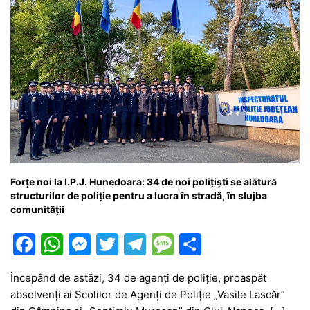
Forțe noi la I.P.J. Hunedoara: 34 de noi polițiști se alătură
structurilor de poliție pentru a lucra în stradă, în slujba
comunității
F
W
M
T
T
M
P
a
h
e
w
el
e
ar
Începând de astăzi, 34 de agenți de poliție, proaspăt
c
at
s
itt
e
s
ta
absolvenți ai Școlilor de Agenți de Poliție „Vasile Lascăr”