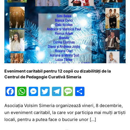
Eveniment caritabil pentru 12 copii cu dizabilități de la
Centrul de Pedagogie Curativă Simeria
F
W
M
T
T
M
P
a
h
e
w
el
e
ar
Asociația Volsim Simeria organizează vineri, 8 decembrie,
c
at
s
itt
e
s
ta
un eveniment caritabil, la care vor participa mai mulți artiști
e
s
s
er
gr
s
je
locali, pentru a putea face o bucurie unor […]
b
A
e
a
a
a