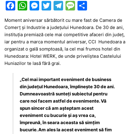
F
W
M
T
T
M
P
a
h
e
w
el
e
ar
Moment aniversar sărbătorit cu mare fast de Camera de
c
at
s
itt
e
s
ta
Comerț și Industrie a județului Hunedoara. De 30 de ani,
e
s
s
er
gr
s
je
instituția premiază cele mai competitive afaceri din județ,
b
A
e
a
a
a
iar pentru a marca momentul aniversar, CCI Hunedoara a
organizat o gală somptoasă, la cel mai frumos hotel din
o
p
n
m
g
z
Hunedoara: Hotel WERK, de unde priveliștea Castelului
o
p
g
e
ă
Huniazilor te lasă fără grai.
k
er
„Cel mai important eveniment de business
din județul Hunedoara, împlinește 30 de ani.
Dumneavoastră sunteți subiectul pentru
care noi facem astfel de evenimente. Vă
spun sincer că am așteptam acest
eveniment cu bucurie și aș vrea ca,
împreună, în seara aceasta să simțim
bucurie. Am ales la acest eveniment să fim