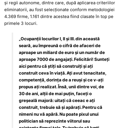
şi regii autonome, dintre care, după aplicarea criteriilor
eliminatorii, au fost selecţionate conform metodologiei
4.369 firme, 1.161 dintre acestea fiind clasate în top pe
primele 3 locuri.
„Ocupanții locurilor I, II și III. din această
seară, au împreună o cifră de afaceri de
aproape un miliard de euro și un număr de
aproape 7000 de angajați. Felicitări! Sunteți
aici pentru că știți să construiți și ați
construit ceva în viață. Ați avut tenacitate,
competență, dorința de a reuși și ce v-ați
propus ați realizat. Însă, unii dintre voi, de
30 de ani, alții de mai puțin, faceți o
greșeală majoră: uitați că ceeac e ați
construit, trebuie să și apărați. Pentru că
nimeni nu vă apără. Nu poate pixul unui
politician să reprezinte viitorul sau
existența firmei tale. Tu trebuie să lupți