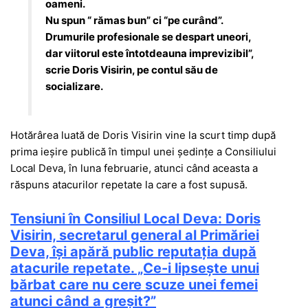
oameni.
Nu spun “ rămas bun” ci “pe curând”.
Drumurile profesionale se despart uneori,
dar viitorul este întotdeauna imprevizibil”,
scrie Doris Visirin, pe contul său de
socializare.
Hotărârea luată de Doris Visirin vine la scurt timp după
prima ieșire publică în timpul unei ședințe a Consiliului
Local Deva, în luna februarie, atunci când aceasta a
răspuns atacurilor repetate la care a fost supusă.
Tensiuni în Consiliul Local Deva: Doris
Visirin, secretarul general al Primăriei
Deva, își apără public reputația după
atacurile repetate. „Ce-i lipsește unui
bărbat care nu cere scuze unei femei
atunci când a greșit?”