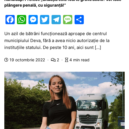
plângere penală, cu siguranță!”
F
W
M
T
T
M
P
a
h
e
w
el
e
ar
Un azil de bătrâni funcționează aproape de centrul
c
at
s
itt
e
s
ta
municipiului Deva, fără a avea nicio autorizație de la
e
s
s
er
gr
s
je
instituțiile statului. De peste 10 ani, aici sunt […]
b
A
e
a
a
a
19 octombrie 2022
2
4 min read
o
p
n
m
g
z
o
p
g
e
ă
k
er