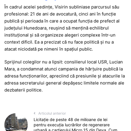
În cadrul acelei ședințe, Visirin subliniase parcursul său
profesional: 21 de ani de avocatură, cinci ani în funcție
publică și perioada în care a ocupat funcția de prefect al
județului Hunedoara, reușind să mențină echilibrul
instituțional și să organizeze alegeri complexe într-un
context dificil. Ea a precizat că nu face politică și nu a
atacat niciodată pe nimeni în spațiul public.
Sprijinul colegilor nu a lipsit: consilierul local USR, Lucian
Mara, a condamnat atunci campania de hărțuire publică la
adresa funcționarilor, apreciind că presiunile și atacurile la
adresa secretarului general depășesc limitele normale ale
dezbaterii politice.
Articolul anterior
Licitație de peste 48 de milioane de lei
pentru execuția lucrărilor de regenerare
urbană a cartierului Micro 15 din Deva. Cum