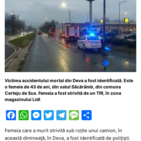
Victima accidentului mortal din Deva a fost identificată. Este
o femeie de 43 de ani, din satul Săcărâmb, din comuna
Certeju de Sus. Femeia a fost strivită de un TIR, în zona
magazinului Lidl
F
W
M
T
T
M
P
a
h
e
w
el
e
ar
Femeia care a murit strivită sub roțile unui camion, în
c
at
s
itt
e
s
ta
această dimineață, în Deva, a fost identificată de polițiști.