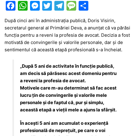
F
W
M
T
T
M
P
a
h
e
w
el
e
ar
După cinci ani în administrația publică, Doris Visirin,
c
at
s
itt
e
s
ta
secretarul general al Primăriei
Deva
, a anunțat că va părăsi
e
s
s
er
gr
s
je
funcția pentru a reveni la profesia de avocat. Decizia a fost
b
A
e
a
a
a
motivată de convingerile și valorile personale, dar și de
sentimentul că această etapă profesională s-a încheiat.
o
p
n
m
g
z
o
p
g
e
ă
„După 5 ani de activitate în funcție publică,
k
er
am decis să părăsesc acest domeniu pentru
a reveni la profesia de avocat.
Motivele care m-au determinat să fac acest
lucru țin de convingerile și valorile mele
personale și de faptul că, pur și simplu,
această etapă a vieții mele a ajuns la sfârșit.
În acești 5 ani am acumulat o experiență
profesională de neprețuit, pe care o voi