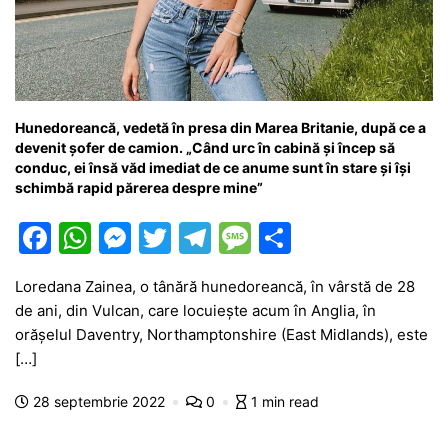
Hunedoreancă, vedetă în presa din Marea Britanie, după ce a
devenit șofer de camion. „Când urc în cabină și încep să
conduc, ei însă văd imediat de ce anume sunt în stare și își
schimbă rapid părerea despre mine”
F
W
M
T
T
M
P
a
h
e
w
el
e
ar
Loredana Zainea, o tânără hunedoreancă, în vârstă de 28
c
at
s
itt
e
s
ta
de ani, din Vulcan, care locuiește acum în Anglia, în
e
s
s
er
gr
s
je
orășelul Daventry, Northamptonshire (East Midlands), este
b
A
e
a
a
a
[…]
o
p
n
m
g
z
28 septembrie 2022
0
1 min read
o
p
g
e
ă