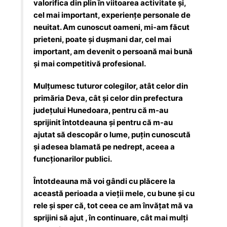
valorifica din plin în viitoarea activitate și,
cel mai important, experiențe personale de
neuitat. Am cunoscut oameni, mi-am făcut
prieteni, poate și dușmani dar, cel mai
important, am devenit o persoană mai bună
și mai competitivă profesional.
Mulțumesc tuturor colegilor, atât celor din
primăria Deva, cât și celor din prefectura
județului Hunedoara, pentru că m-au
sprijinit întotdeauna și pentru că m-au
ajutat să descopăr o lume, puțin cunoscută
și adesea blamată pe nedrept, aceea a
funcționarilor publici.
Întotdeauna mă voi gândi cu plăcere la
această perioada a vieții mele, cu bune și cu
rele și sper că, tot ceea ce am învățat mă va
sprijini să ajut , în continuare, cât mai mulți