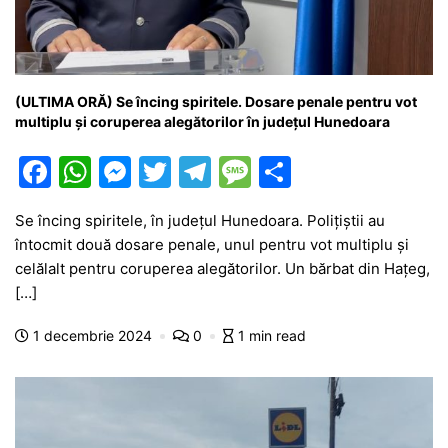
(ULTIMA ORĂ) Se încing spiritele. Dosare penale pentru vot
multiplu și coruperea alegătorilor în județul Hunedoara
F
W
M
T
T
M
P
a
h
e
w
el
e
ar
Se încing spiritele, în județul Hunedoara. Polițiștii au
c
at
s
itt
e
s
ta
întocmit două dosare penale, unul pentru vot multiplu și
e
s
s
er
gr
s
je
celălalt pentru coruperea alegătorilor. Un bărbat din Hațeg,
b
A
e
a
a
a
[…]
o
p
n
m
g
z
1 decembrie 2024
0
1 min read
o
p
g
e
ă
k
er