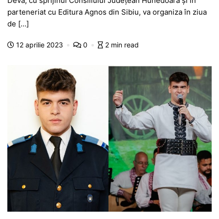
Deva, cu sprijinul Consiliului Județean Hunedoara și în
e
s
s
er
gr
s
je
parteneriat cu Editura Agnos din Sibiu, va organiza în ziua
b
A
e
a
a
a
de […]
o
p
n
m
g
z
12 aprilie 2023
0
2 min read
o
p
g
e
ă
k
er