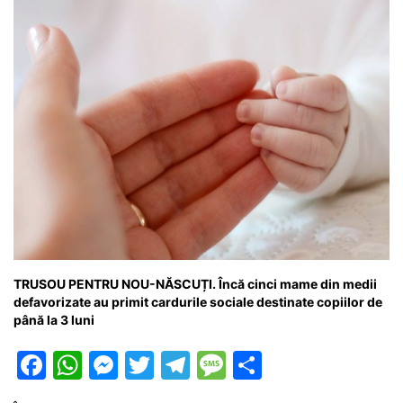
k
er
TRUSOU PENTRU NOU-NĂSCUȚI. Încă cinci mame din medii
defavorizate au primit cardurile sociale destinate copiilor de
până la 3 luni
F
W
M
T
T
M
P
a
h
e
w
el
e
ar