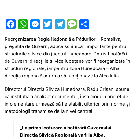
F
W
M
T
T
M
P
a
h
e
w
el
e
ar
Reorganizarea
Regia Națională a Pădurilor – Romsilva
,
c
at
s
itt
e
s
ta
pregătită de Guvern, aduce schimbări importante pentru
e
s
s
er
gr
s
je
structurile silvice din județul
Hunedoara
. Potrivit hotărârii
b
A
e
a
a
a
de Guvern, direcțiile silvice județene vor fi reorganizate în
structuri regionale, iar pentru zona Hunedoara – Alba
o
p
n
m
g
z
direcția regională ar urma să funcționeze la
Alba Iulia
.
o
p
g
e
ă
Directorul
Direcția Silvică Hunedoara
,
Radu Crișan
, spune
k
er
că instituția a analizat documentul, însă modul concret de
implementare urmează să fie stabilit ulterior prin norme și
metodologii transmise de la nivel central.
„La prima lecturare a hotărârii Guvernului,
Direcția Silvică Regională va fi la Alba.