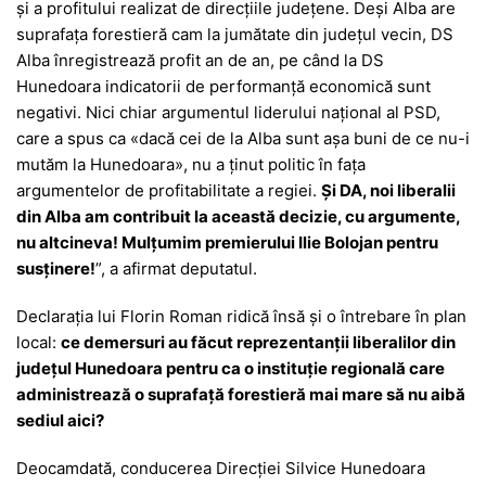
și a profitului realizat de direcțiile județene. Deși Alba are
suprafața forestieră cam la jumătate din județul vecin, DS
Alba înregistrează profit an de an, pe când la DS
Hunedoara indicatorii de performanță economică sunt
negativi. Nici chiar argumentul liderului național al PSD,
care a spus ca «dacă cei de la Alba sunt așa buni de ce nu-i
mutăm la Hunedoara», nu a ținut politic în fața
argumentelor de profitabilitate a regiei.
Și DA, noi liberalii
din Alba am contribuit la această decizie, cu argumente,
nu altcineva! Mulțumim premierului Ilie Bolojan pentru
susținere!
”, a afirmat deputatul.
Declarația lui Florin Roman ridică însă și o întrebare în plan
local:
ce demersuri au făcut reprezentanții liberalilor din
județul Hunedoara pentru ca o instituție regională care
administrează o suprafață forestieră mai mare să nu aibă
sediul aici?
Deocamdată, conducerea Direcției Silvice Hunedoara