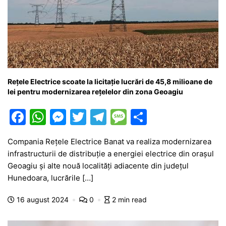
Rețele Electrice scoate la licitație lucrări de 45,8 milioane de
lei pentru modernizarea rețelelor din zona Geoagiu
F
W
M
T
T
M
P
a
h
e
w
el
e
ar
Compania Rețele Electrice Banat va realiza modernizarea
c
at
s
itt
e
s
ta
infrastructurii de distribuție a energiei electrice din orașul
e
s
s
er
gr
s
je
Geoagiu și alte nouă localități adiacente din județul
b
A
e
a
a
a
Hunedoara, lucrările […]
o
p
n
m
g
z
16 august 2024
0
2 min read
o
p
g
e
ă