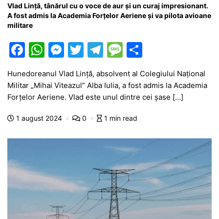
Vlad Lință, tânărul cu o voce de aur și un curaj impresionant.
A fost admis la Academia Forțelor Aeriene și va pilota avioane
militare
F
W
M
T
T
M
P
a
h
e
w
el
e
ar
Hunedoreanul Vlad Lință, absolvent al Colegiului Național
c
at
s
itt
e
s
ta
Militar „Mihai Viteazul” Alba Iulia, a fost admis la Academia
e
s
s
er
gr
s
je
Forțelor Aeriene. Vlad este unul dintre cei șase […]
b
A
e
a
a
a
1 august 2024
0
1 min read
o
p
n
m
g
z
o
p
g
e
ă
k
er