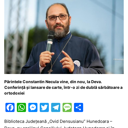
Părintele Constantin Necula vine, din nou, la Deva.
Conferință și lansare de carte, într-o zi de dublă sărbătoare a
ortodoxiei
F
W
M
T
T
M
P
a
h
e
w
el
e
ar
Biblioteca Județeană „Ovid Densusianu” Hunedoara –
c
at
s
itt
e
s
ta