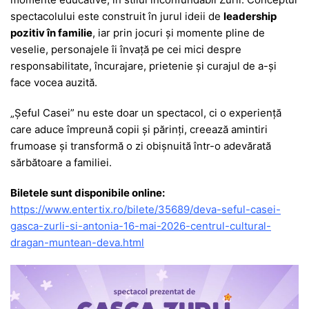
spectacolului este construit în jurul ideii de
leadership
pozitiv în familie
, iar prin jocuri și momente pline de
veselie, personajele îi învață pe cei mici despre
responsabilitate, încurajare, prietenie și curajul de a-și
face vocea auzită.
„Șeful Casei” nu este doar un spectacol, ci o experiență
care aduce împreună copii și părinți, creează amintiri
frumoase și transformă o zi obișnuită într-o adevărată
sărbătoare a familiei.
Biletele sunt disponibile online:
https://www.entertix.ro/bilete/35689/deva-seful-casei-
gasca-zurli-si-antonia-16-mai-2026-centrul-cultural-
dragan-muntean-deva.html