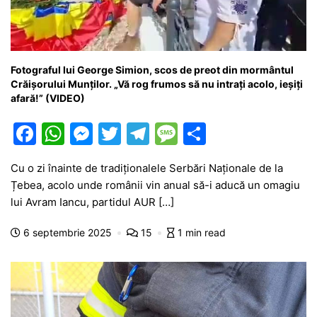
Fotograful lui George Simion, scos de preot din mormântul
Crăișorului Munților. „Vă rog frumos să nu intrați acolo, ieșiți
afară!” (VIDEO)
F
W
M
T
T
M
P
a
h
e
w
el
e
ar
Cu o zi înainte de tradiționalele Serbări Naționale de la
c
at
s
itt
e
s
ta
Țebea, acolo unde românii vin anual să-i aducă un omagiu
e
s
s
er
gr
s
je
lui Avram Iancu, partidul AUR […]
b
A
e
a
a
a
6 septembrie 2025
15
1 min read
o
p
n
m
g
z
o
p
g
e
ă
k
er