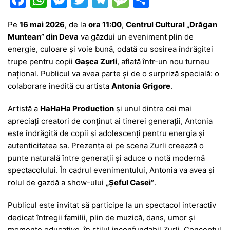
a
h
e
w
el
e
ar
Pe
16 mai 2026
, de la
ora 11:00
,
Centrul Cultural „Drăgan
c
at
s
itt
e
s
ta
Muntean” din Deva
va găzdui un eveniment plin de
e
s
s
er
gr
s
je
energie, culoare și voie bună, odată cu sosirea îndrăgitei
b
A
e
a
a
a
trupe pentru copii
Gașca Zurli
, aflată într-un nou turneu
național. Publicul va avea parte și de o surpriză specială: o
o
p
n
m
g
z
colaborare inedită cu artista
Antonia Grigore
.
o
p
g
e
ă
Artistă a
HaHaHa Production
și unul dintre cei mai
k
er
apreciați creatori de conținut ai tinerei generații, Antonia
este îndrăgită de copii și adolescenți pentru energia și
autenticitatea sa. Prezența ei pe scena Zurli creează o
punte naturală între generații și aduce o notă modernă
spectacolului. În cadrul evenimentului, Antonia va avea și
rolul de gazdă a show-ului
„Șeful Casei”
.
Publicul este invitat să participe la un spectacol interactiv
dedicat întregii familii, plin de muzică, dans, umor și
momente educative, în stilul inconfundabil Zurli. Conceptul