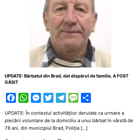
UPDATE: Bărbatul din Brad, dat dispărut de familie, A FOST
GĂSIT
F
W
M
T
T
M
P
a
h
e
w
el
e
ar
UPDATE: În contextul activităților derulate ca urmare a
c
at
s
itt
e
s
ta
plecării voluntare de la domiciliu a unui bărbat în vârstă de
e
s
s
er
gr
s
je
78 ani, din municipiul Brad, Poliția […]
b
A
e
a
a
a