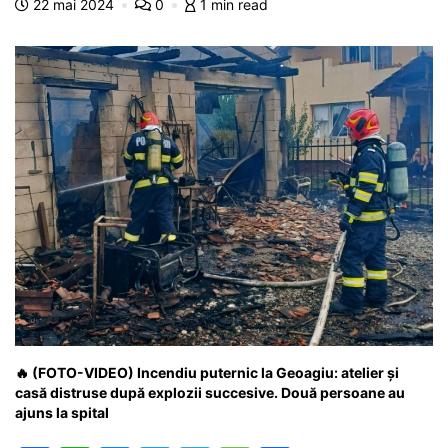
22 mai 2024
0
1 min read
o
p
n
m
g
z
o
p
g
e
ă
k
er
🔥 (FOTO-VIDEO) Incendiu puternic la Geoagiu: atelier și
casă distruse după explozii succesive. Două persoane au
ajuns la spital