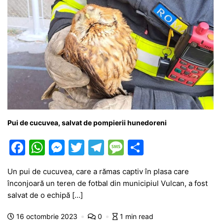
Pui de cucuvea, salvat de pompierii hunedoreni
F
W
M
T
T
M
P
a
h
e
w
el
e
ar
Un pui de cucuvea, care a rămas captiv în plasa care
c
at
s
itt
e
s
ta
înconjoară un teren de fotbal din municipiul Vulcan, a fost
e
s
s
er
gr
s
je
salvat de o echipă […]
b
A
e
a
a
a
16 octombrie 2023
0
1 min read