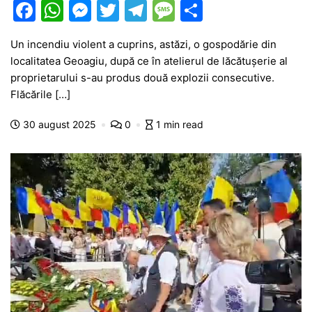
F
W
M
T
T
M
P
a
h
e
w
el
e
ar
Un incendiu violent a cuprins, astăzi, o gospodărie din
c
at
s
itt
e
s
ta
localitatea Geoagiu, după ce în atelierul de lăcătușerie al
e
s
s
er
gr
s
je
proprietarului s-au produs două explozii consecutive.
b
A
e
a
a
a
Flăcările […]
o
p
n
m
g
z
30 august 2025
0
1 min read
o
p
g
e
ă
k
er