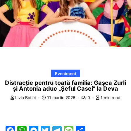
Eveniment
Distracție pentru toată familia: Gașca Zurli
și Antonia aduc „Șeful Casei” la Deva
Livia Botici
11 martie 2026
0
1 min read
F
W
M
T
T
M
P