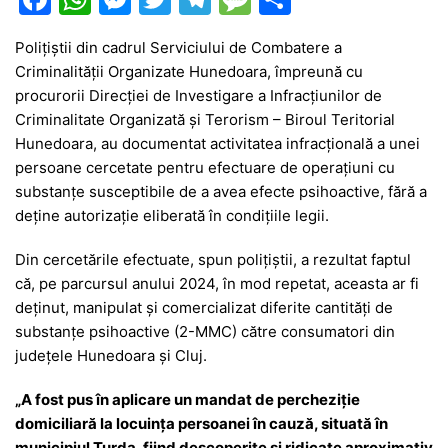
a
h
e
w
el
e
ar
Polițiștii din cadrul Serviciului de Combatere a
c
at
s
itt
e
s
ta
Criminalității Organizate Hunedoara, împreună cu
e
s
s
er
gr
s
je
procurorii Direcției de Investigare a Infracțiunilor de
b
A
e
a
a
a
Criminalitate Organizată și Terorism – Biroul Teritorial
Hunedoara, au documentat activitatea infracțională a unei
o
p
n
m
g
z
persoane cercetate pentru efectuare de operațiuni cu
o
p
g
e
ă
substanțe susceptibile de a avea efecte psihoactive, fără a
k
er
deține autorizație eliberată în condițiile legii.
Din cercetările efectuate, spun polițiștii, a rezultat faptul
că, pe parcursul anului 2024, în mod repetat, aceasta ar fi
deținut, manipulat și comercializat diferite cantități de
substanțe psihoactive (2-MMC) către consumatori din
județele Hunedoara și Cluj.
„A fost pus în aplicare un mandat de percheziție
domiciliară la locuința persoanei în cauză, situată în
municipiul Turda, fiind descoperite și ridicate aproximativ