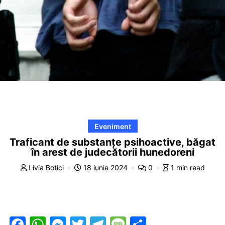
Eveniment
Traficant de substanțe psihoactive, băgat
în arest de judecătorii hunedoreni
Livia Botici
18 iunie 2024
0
1 min read
F
W
M
T
T
M
P