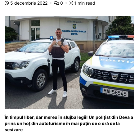
5 decembrie 2022
0
1 min read
o
p
n
m
g
z
o
p
g
e
ă
k
er
În timpul liber, dar mereu în slujba legii! Un polițist din Deva a
prins un hoț din autoturisme în mai puțin de o oră de la
sesizare