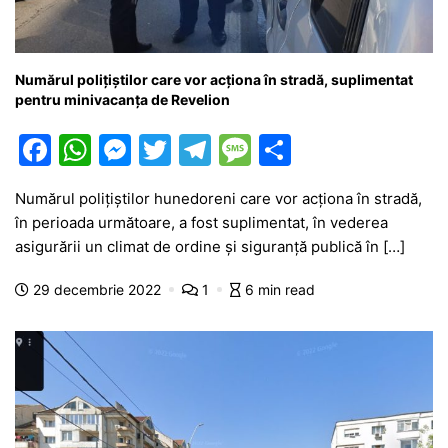
Numărul polițiștilor care vor acționa în stradă, suplimentat
pentru minivacanța de Revelion
F
W
M
T
T
M
P
a
h
e
w
el
e
ar
Numărul poliţiştilor hunedoreni care vor acţiona în stradă,
c
at
s
itt
e
s
ta
în perioada următoare, a fost suplimentat, în vederea
e
s
s
er
gr
s
je
asigurării un climat de ordine şi siguranţă publică în […]
b
A
e
a
a
a
29 decembrie 2022
1
6 min read
o
p
n
m
g
z
o
p
g
e
ă
k
er