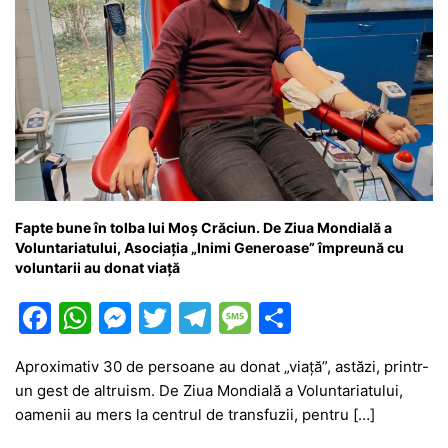
Fapte bune în tolba lui Moș Crăciun. De Ziua Mondială a
Voluntariatului, Asociația „Inimi Generoase” împreună cu
voluntarii au donat viață
F
W
M
T
T
M
P
a
h
e
w
el
e
ar
Aproximativ 30 de persoane au donat „viață”, astăzi, printr-
c
at
s
itt
e
s
ta
un gest de altruism. De Ziua Mondială a Voluntariatului,
e
s
s
er
gr
s
je
oamenii au mers la centrul de transfuzii, pentru […]
b
A
e
a
a
a