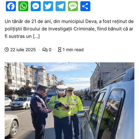
F
W
M
T
T
M
P
a
h
e
w
el
e
ar
Un tânăr de 21 de ani, din municipiul Deva, a fost reținut de
c
at
s
itt
e
s
ta
polițiștii Biroului de Investigații Criminale, fiind bănuit că ar
e
s
s
er
gr
s
je
fi sustras un […]
b
A
e
a
a
a
22 iulie 2025
0
1 min read
o
p
n
m
g
z
o
p
g
e
ă
k
er