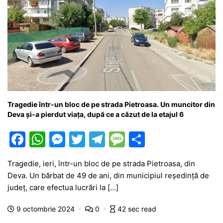
Tragedie într-un bloc de pe strada Pietroasa. Un muncitor din
Deva și-a pierdut viața, după ce a căzut de la etajul 6
F
W
M
T
T
M
P
a
h
e
w
el
e
ar
Tragedie, ieri, într-un bloc de pe strada Pietroasa, din
c
at
s
itt
e
s
ta
Deva. Un bărbat de 49 de ani, din municipiul reședință de
e
s
s
er
gr
s
je
județ, care efectua lucrări la […]
b
A
e
a
a
a
9 octombrie 2024
0
42 sec read
o
p
n
m
g
z