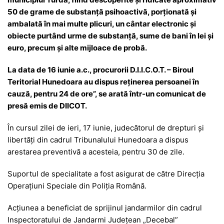
50 de grame de substanță psihoactivă, porționată și
ambalată în mai multe plicuri, un cântar electronic și
obiecte purtând urme de substanță, sume de bani în lei și
euro, precum și alte mijloace de probă.
La data de 16 iunie a.c., procurorii D.I.I.C.O.T. – Biroul
Teritorial Hunedoara au dispus reținerea persoanei în
cauză, pentru 24 de ore”, se arată într-un comunicat de
presă emis de DIICOT.
În cursul zilei de ieri, 17 iunie, judecătorul de drepturi și
libertăți din cadrul Tribunalului Hunedoara a dispus
arestarea preventivă a acesteia, pentru 30 de zile.
Suportul de specialitate a fost asigurat de către Direcția
Operațiuni Speciale din Poliția Română.
Acțiunea a beneficiat de sprijinul jandarmilor din cadrul
Inspectoratului de Jandarmi Județean „Decebal”