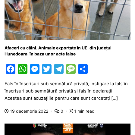
Afaceri cu câini. Animale exportate în UE, din județul
Hunedoara, în baza unor acte false
F
W
M
T
T
M
P
a
h
e
w
el
e
ar
Fals în înscrisuri sub semnătură privată, instigare la fals în
c
at
s
itt
e
s
ta
înscrisuri sub semnătură privată și fals în declarații.
e
s
s
er
gr
s
je
Acestea sunt acuzațiile pentru care sunt cercetați […]
b
A
e
a
a
a
19 decembrie 2022
0
1 min read
o
p
n
m
g
z
o
p
g
e
ă