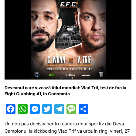
k
er
Deveanul care vizează titlul mondial: Vlad Trif, test de foc la
Fight Clubbing 41, în Constanța
F
W
M
T
T
M
P
a
h
e
w
el
e
ar
Un nou pas decisiv pentru cariera unui sportiv din Deva.
c
at
s
itt
e
s
ta
Campionul la kickboxing Vlad Trif va urca în ring, vineri, 27