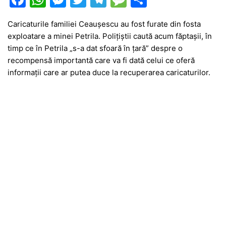
a
h
e
w
el
e
ar
Caricaturile familiei Ceaușescu au fost furate din fosta
c
at
s
itt
e
s
ta
exploatare a minei Petrila. Polițiștii caută acum făptașii, în
e
s
s
er
gr
s
je
timp ce în Petrila „s-a dat sfoară în țară” despre o
b
A
e
a
a
a
recompensă importantă care va fi dată celui ce oferă
informații care ar putea duce la recuperarea caricaturilor.
o
p
n
m
g
z
o
p
g
e
ă
k
er