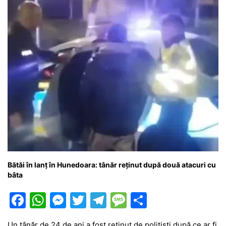
Bătăi în lanț în Hunedoara: tânăr reținut după două atacuri cu
bâta
F
W
M
T
T
M
P
a
h
e
w
el
e
ar
Un tânăr de 24 de ani a fost reținut de polițiști după ce ar fi