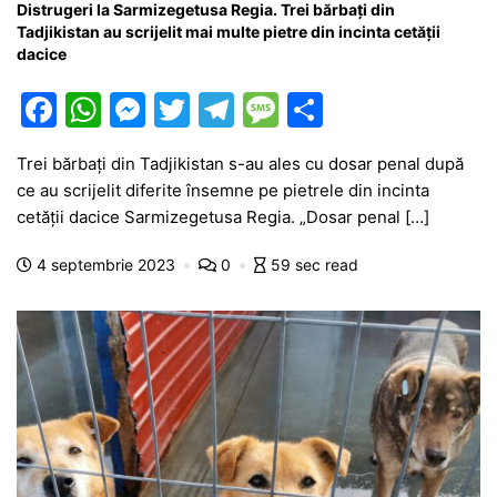
Distrugeri la Sarmizegetusa Regia. Trei bărbați din
Tadjikistan au scrijelit mai multe pietre din incinta cetății
dacice
F
W
M
T
T
M
P
a
h
e
w
el
e
ar
Trei bărbați din Tadjikistan s-au ales cu dosar penal după
c
at
s
itt
e
s
ta
ce au scrijelit diferite însemne pe pietrele din incinta
e
s
s
er
gr
s
je
cetății dacice Sarmizegetusa Regia. „Dosar penal […]
b
A
e
a
a
a
4 septembrie 2023
0
59 sec read
o
p
n
m
g
z
o
p
g
e
ă
k
er