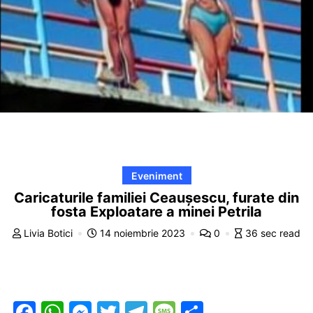
Eveniment
Caricaturile familiei Ceaușescu, furate din
fosta Exploatare a minei Petrila
Livia Botici
14 noiembrie 2023
0
36 sec read
F
W
M
T
T
M
P