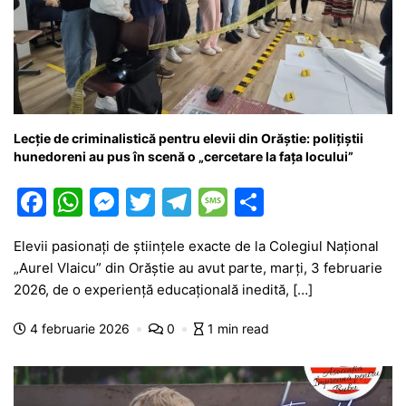
Lecție de criminalistică pentru elevii din Orăștie: polițiștii
hunedoreni au pus în scenă o „cercetare la fața locului”
F
W
M
T
T
M
P
a
h
e
w
el
e
ar
Elevii pasionați de științele exacte de la Colegiul Național
c
at
s
itt
e
s
ta
„Aurel Vlaicu” din Orăștie au avut parte, marți, 3 februarie
e
s
s
er
gr
s
je
2026, de o experiență educațională inedită, […]
b
A
e
a
a
a
4 februarie 2026
0
1 min read
o
p
n
m
g
z
o
p
g
e
ă
k
er