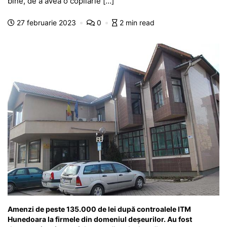
e
s
s
er
gr
s
je
bine, de a avea o copilărie […]
b
A
e
a
a
a
27 februarie 2023
0
2 min read
o
p
n
m
g
z
o
p
g
e
ă
k
er
Amenzi de peste 135.000 de lei după controalele ITM
Hunedoara la firmele din domeniul deșeurilor. Au fost