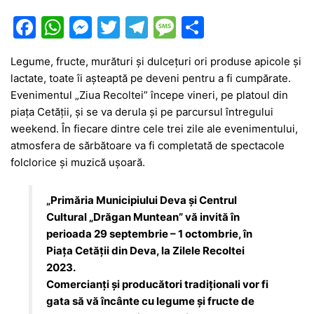
F
W
M
T
T
M
P
a
h
e
w
el
e
ar
Legume, fructe, murături și dulcețuri ori produse apicole și
c
at
s
itt
e
s
ta
lactate, toate îi așteaptă pe deveni pentru a fi cumpărate.
e
s
s
er
gr
s
je
Evenimentul „Ziua Recoltei” începe vineri, pe platoul din
b
A
e
a
a
a
piața Cetății, și se va derula și pe parcursul întregului
weekend. În fiecare dintre cele trei zile ale evenimentului,
o
p
n
m
g
z
atmosfera de sărbătoare va fi completată de spectacole
o
p
g
e
ă
folclorice și muzică ușoară.
k
er
„Primăria Municipiului Deva și Centrul
Cultural „Drăgan Muntean” vă invită în
perioada 29 septembrie – 1 octombrie, în
Piața Cetății din Deva, la Zilele Recoltei
2023.
Comercianți și producători tradiționali vor fi
gata să vă încânte cu legume și fructe de