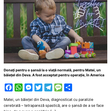
Donați pentru o șansă la o viață normală, pentru Matei, un
băiețel din Deva. A fost acceptat pentru operație, în America
F
W
M
T
T
M
P
a
h
e
w
el
e
ar
Matei, un băiețel din Deva, diagnosticat cu paralizie
c
at
s
itt
e
s
ta
cerebrală – tetrapareză spastică, are o șansă de a se face