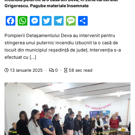
Grigorescu. Pagube materiale însemnate
F
W
M
T
T
M
P
a
h
e
w
el
e
ar
Pompierii Detașamentului Deva au intervenit pentru
c
at
s
itt
e
s
ta
stingerea unui puternic incendiu izbucnit la o casă de
e
s
s
er
gr
s
je
locuit din municipiul reședință de județ. Intervenția s-a
b
A
e
a
a
a
efectuat cu […]
o
p
n
m
g
z
13 ianuarie 2025
0
58 sec read
o
p
g
e
ă
k
er