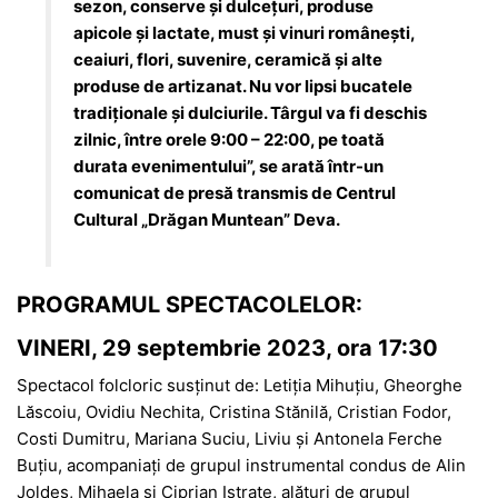
sezon, conserve și dulcețuri, produse
apicole și lactate, must și vinuri românești,
ceaiuri, flori, suvenire, ceramică și alte
produse de artizanat. Nu vor lipsi bucatele
tradiționale și dulciurile. Târgul va fi deschis
zilnic, între orele 9:00 – 22:00, pe toată
durata evenimentului”, se arată într-un
comunicat de presă transmis de Centrul
Cultural „Drăgan Muntean” Deva.
PROGRAMUL SPECTACOLELOR:
VINERI, 29 septembrie 2023, ora 17:30
Spectacol folcloric susținut de: Letiția Mihuțiu, Gheorghe
Lăscoiu, Ovidiu Nechita, Cristina Stănilă, Cristian Fodor,
Costi Dumitru, Mariana Suciu, Liviu și Antonela Ferche
Buțiu, acompaniați de grupul instrumental condus de Alin
Joldeș, Mihaela și Ciprian Istrate, alături de grupul