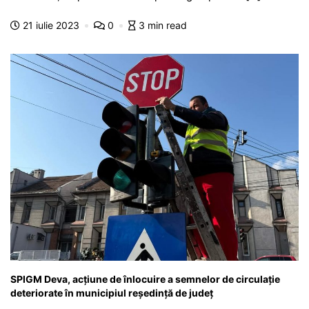
b
A
e
a
a
a
21 iulie 2023
0
3 min read
o
p
n
m
g
z
o
p
g
e
ă
k
er
SPIGM Deva, acțiune de înlocuire a semnelor de circulație
deteriorate în municipiul reședință de județ