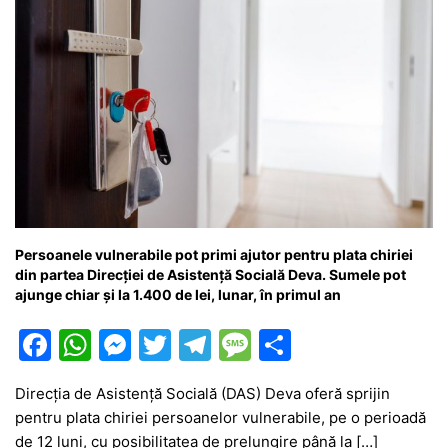
Persoanele vulnerabile pot primi ajutor pentru plata chiriei
din partea Direcției de Asistență Socială Deva. Sumele pot
ajunge chiar și la 1.400 de lei, lunar, în primul an
F
W
M
T
T
M
P
a
h
e
w
el
e
ar
Direcția de Asistență Socială (DAS) Deva oferă sprijin
c
at
s
itt
e
s
ta
pentru plata chiriei persoanelor vulnerabile, pe o perioadă
e
s
s
er
gr
s
je
de 12 luni, cu posibilitatea de prelungire până la […]