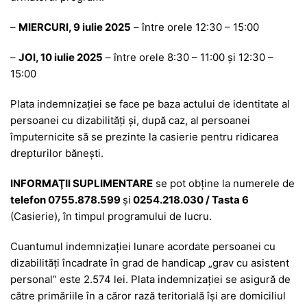
–
MIERCURI, 9 iulie 2025
– între orele 12:30 – 15:00
–
JOI, 10 iulie 2025
– între orele 8:30 – 11:00 și 12:30 –
15:00
Plata indemnizaţiei se face pe baza actului de identitate al
persoanei cu dizabilităţi şi, după caz, al persoanei
împuternicite să se prezinte la casierie pentru ridicarea
drepturilor băneşti.
INFORMAŢII SUPLIMENTARE
se pot obţine la numerele de
telefon 0755.878.599
şi
0254.218.030 /
Tasta 6
(Casierie), în timpul programului de lucru.
Cuantumul indemnizației lunare acordate persoanei cu
dizabilităţi încadrate în grad de handicap „grav cu asistent
personal” este 2.574 lei. Plata indemnizaţiei se asigură de
către primăriile în a căror rază teritorială îşi are domiciliul