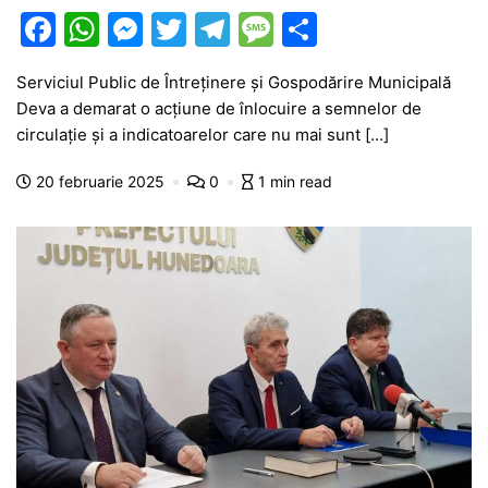
F
W
M
T
T
M
P
a
h
e
w
el
e
ar
Serviciul Public de Întreținere și Gospodărire Municipală
c
at
s
itt
e
s
ta
Deva a demarat o acțiune de înlocuire a semnelor de
e
s
s
er
gr
s
je
circulație și a indicatoarelor care nu mai sunt […]
b
A
e
a
a
a
20 februarie 2025
0
1 min read
o
p
n
m
g
z
o
p
g
e
ă
k
er