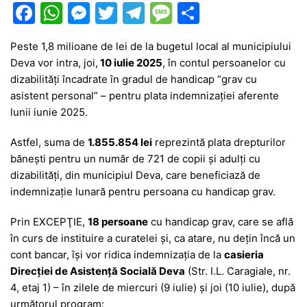
F
W
M
T
T
M
P
a
h
e
w
el
e
ar
Peste 1,8 milioane de lei de la bugetul local al municipiului
c
at
s
itt
e
s
ta
Deva vor intra, joi,
10 iulie 2025
, în contul persoanelor cu
e
s
s
er
gr
s
je
dizabilităţi încadrate în gradul de handicap “grav cu
b
A
e
a
a
a
asistent personal” – pentru plata indemnizaţiei aferente
lunii iunie 2025.
o
p
n
m
g
z
o
p
g
e
ă
Astfel, suma de
1.855.854
lei
reprezintă plata drepturilor
băneşti pentru un număr de 721 de copii şi adulţi cu
k
er
dizabilităţi, din municipiul Deva, care beneficiază de
indemnizaţie lunară pentru persoana cu handicap grav.
Prin EXCEPŢIE,
18 persoane
cu handicap grav, care se află
în curs de instituire a curatelei şi, ca atare, nu deţin încă un
cont bancar, îşi vor ridica indemnizaţia de la
casieria
Direcţiei de Asistenţă Socială Deva
(Str. I.L. Caragiale, nr.
4, etaj 1) – în zilele de miercuri (9 iulie) și joi (10 iulie), după
următorul program: