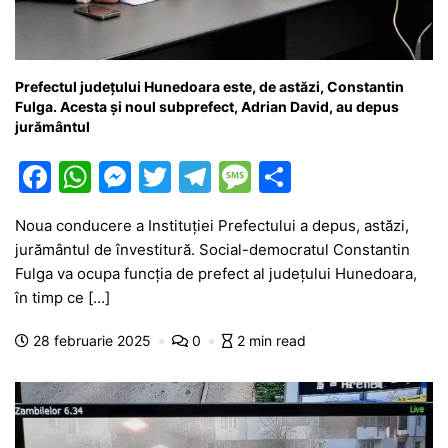
Prefectul județului Hunedoara este, de astăzi, Constantin
Fulga. Acesta și noul subprefect, Adrian David, au depus
jurământul
F
W
M
T
T
M
P
a
h
e
w
el
e
ar
Noua conducere a Instituției Prefectului a depus, astăzi,
c
at
s
itt
e
s
ta
jurământul de învestitură. Social-democratul Constantin
e
s
s
er
gr
s
je
Fulga va ocupa funcția de prefect al județului Hunedoara,
b
A
e
a
a
a
în timp ce […]
o
p
n
m
g
z
28 februarie 2025
0
2 min read
o
p
g
e
ă
k
er