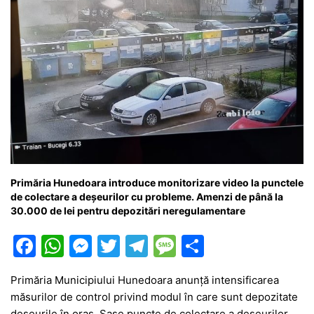
Primăria Hunedoara introduce monitorizare video la punctele
de colectare a deșeurilor cu probleme. Amenzi de până la
30.000 de lei pentru depozitări neregulamentare
F
W
M
T
T
M
P
a
h
e
w
el
e
ar
Primăria Municipiului Hunedoara anunță intensificarea
c
at
s
itt
e
s
ta
măsurilor de control privind modul în care sunt depozitate
e
s
s
er
gr
s
je
deșeurile în oraș. Șase puncte de colectare a deșeurilor