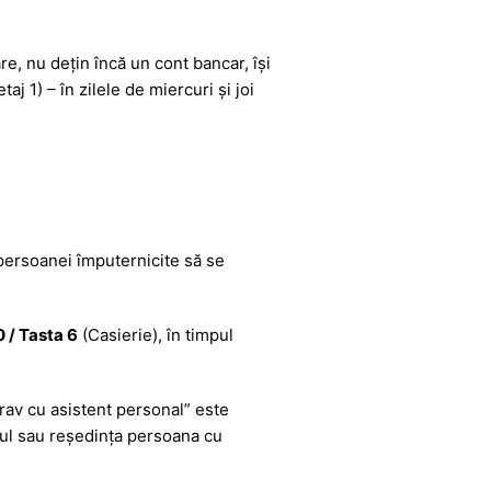
are, nu deţin încă un cont bancar, îşi
etaj 1) – în zilele de miercuri și joi
l persoanei împuternicite să se
 /
Tasta 6
(Casierie), în timpul
rav cu asistent personal” este
iliul sau reşedinţa persoana cu