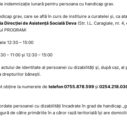
a
a
de indemnizaţie lunară pentru persoana cu handicap grav.
g
z
e
ă
icap grav, care se află în curs de instituire a curatelei şi, ca at
ia Direcţiei de Asistenţă Socială Deva
(Str. I.L. Caragiale, nr. 4, 
orul PROGRAM:
ele 12:30 – 15:00
:30 – 11:00 și 12:30 – 15:00
actului de identitate al persoanei cu dizabilităţi şi, după caz, a
a drepturilor băneşti.
t obţine la numerele de
telefon 0755.878.599
şi
0254.218.030
date persoanei cu dizabilităţi încadrate în grad de handicap „g
gură de către primăriile în a căror rază teritorială îşi are domic