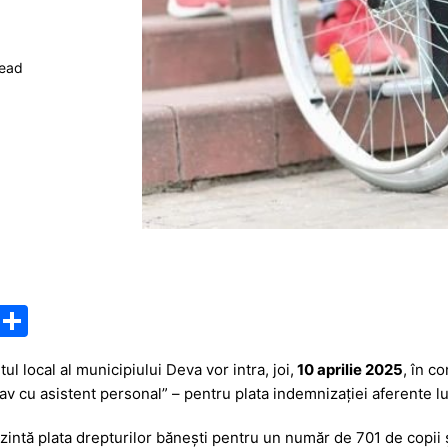
read
M
P
e
ar
ul local al municipiului Deva vor intra, joi,
10 aprilie 2025
, în c
s
ta
av cu asistent personal” – pentru plata indemnizaţiei aferente l
s
je
intă plata drepturilor băneşti pentru un număr de 701 de copii şi 