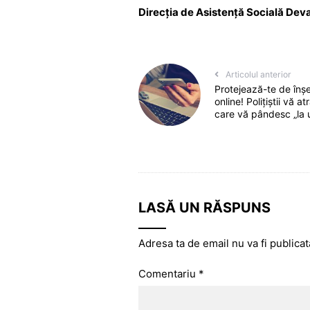
Direcţia de Asistenţă Socială Dev
Articolul anterior
Protejează-te de înșe
online! Polițiștii vă a
care vă pândesc „la u
LASĂ UN RĂSPUNS
Adresa ta de email nu va fi publicat
Comentariu
*