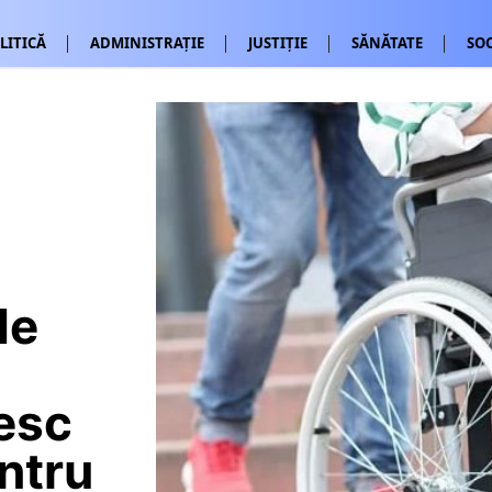
LITICĂ
ADMINISTRAȚIE
JUSTIȚIE
SĂNĂTATE
SOC
de
u
mesc
ntru