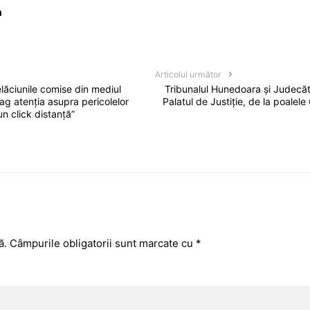
a
Articolul următor
lăciunile comise din mediul
Tribunalul Hunedoara și Judecăt
trag atenția asupra pericolelor
Palatul de Justiție, de la poalele
n click distanță”
ă.
Câmpurile obligatorii sunt marcate cu
*