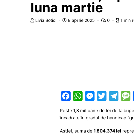
luna martie
Livia Botici
8 aprilie 2025
0
1 min 
F
W
M
T
T
a
h
e
w
el
Peste 1,8 milioane de lei de la buget
c
at
s
itt
e
încadrate în gradul de handicap “gr
e
s
s
er
gr
Astfel, suma de
1.804.374
lei
reprez