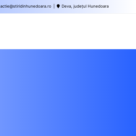
actie@stiridinhunedoara.ro
Deva, județul Hunedoara