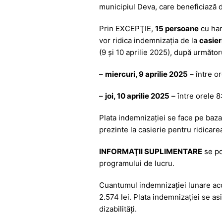
b
A
e
a
municipiul Deva, care beneficiază 
o
p
n
m
o
p
g
Prin EXCEPŢIE,
15 persoane
cu hand
vor ridica indemnizaţia de la
casier
k
er
(9 și 10 aprilie 2025), după următ
–
miercuri, 9 aprilie 2025
– între or
–
joi, 10 aprilie 2025
– între orele 8
Plata indemnizaţiei se face pe baza 
prezinte la casierie pentru ridicare
INFORMAŢII SUPLIMENTARE
se po
programului de lucru.
Cuantumul indemnizației lunare acor
2.574 lei. Plata indemnizaţiei se asi
dizabilităţi.