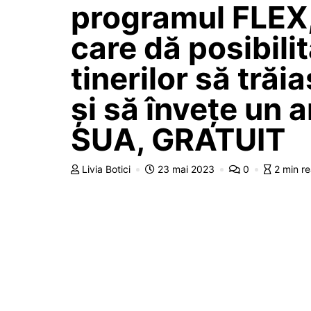
programul FLEX
care dă posibili
tinerilor să trăi
și să învețe un a
SUA, GRATUIT
Livia Botici
23 mai 2023
0
2 min r