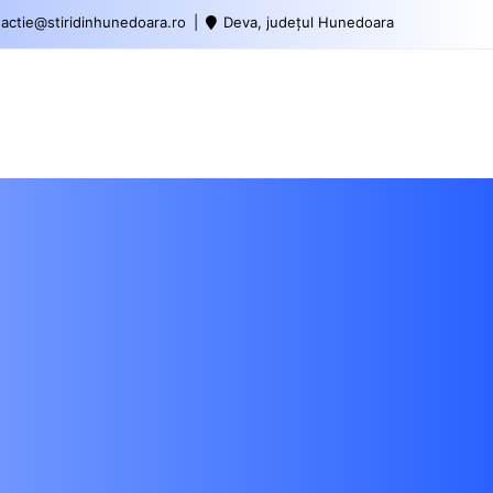
actie@stiridinhunedoara.ro
Deva, județul Hunedoara