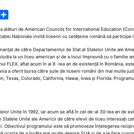
M
P
e
ar
 alături de American Councils for International Education (Cons
s
ta
ucației Naționale invită liceenii cu cetățenie română să partici
s
je
anțat de către Departamentul de Stat al Statelor Unite ale Ameri
a
a
studia la un liceu american și de a locui împreună cu o familie a
g
z
l FLEX, aflat acum în al 8 -lea an de existență în România, est
e
ă
 a oferit bursa către sute de liceeni români din mai multe județe
n, Texas, Colorado, California, Hawai, Iowa și Florida. Program
elor Unite în 1992, iar acum se află în cel de-al 30-lea an de 
 Statele Unite ale Americii de către elevii de liceu interesați ca
. Obiectivul programului este să promoveze înțelegerea reciproc
 aibă ocazia de a învăța mai multe despre SUA și de a le face cunos