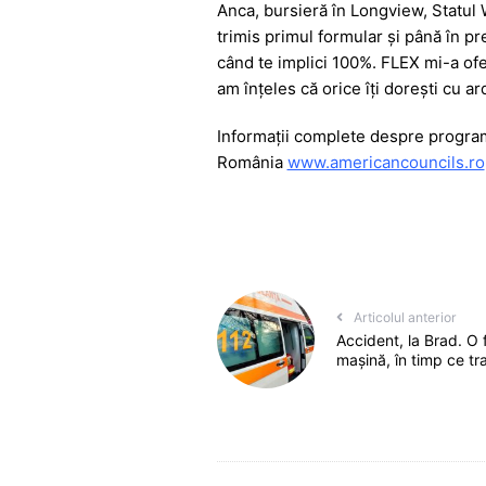
Anca, bursieră în Longview, Statul
trimis primul formular și până în p
când te implici 100%. FLEX mi-a of
am înțeles că orice îți dorești cu a
Informații complete despre program
România
www.americancouncils.ro
Articolul anterior
Accident, la Brad. O 
mașină, în timp ce tr