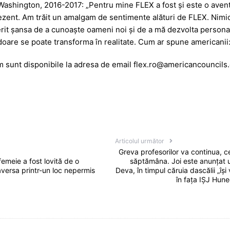
 Washington, 2016-2017: „Pentru mine FLEX a fost și este o aven
rezent. Am trăit un amalgam de sentimente alături de FLEX. Nimic 
erit șansa de a cunoaște oameni noi și de a mă dezvolta persona
rdoare se poate transforma în realitate. Cum ar spune americanii: 
 sunt disponibile la adresa de email flex.ro@americancouncils.
Articolul următor
Greva profesorilor va continua, ce
femeie a fost lovită de o
săptămâna. Joi este anunțat u
aversa printr-un loc nepermis
Deva, în timpul căruia dascălii „își
în fața IȘJ Hune