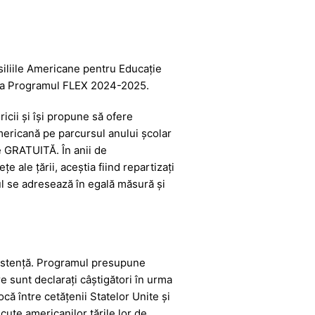
iliile Americane pentru Educație
pe la Programul FLEX 2024-2025.
cii și își propune să ofere
mericană pe parcursul anului școlar
e GRATUITĂ. În anii de
 ale țării, aceștia fiind repartizați
ul se adresează în egală măsură și
existență. Programul presupune
re sunt declarați câștigători în urma
ă între cetățenii Statelor Unite și
cute americanilor țările lor de