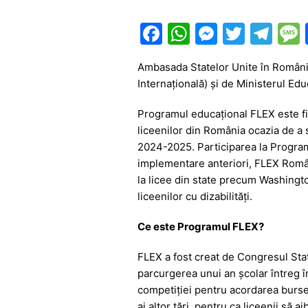
F
W
M
T
T
a
h
e
w
el
Ambasada Statelor Unite în România
c
at
s
itt
e
Internațională) și de Ministerul Ed
e
s
s
er
gr
Programul educațional FLEX este fin
b
A
e
a
liceenilor din România ocazia de a 
o
p
n
m
2024-2025. Participarea la Programu
o
p
g
implementare anteriori, FLEX România
la licee din state precum Washingto
k
er
liceenilor cu dizabilități.
Ce este Programul FLEX?
FLEX a fost creat de Congresul Stat
parcurgerea unui an școlar întreg în
competiției pentru acordarea bursei
ai altor țări, pentru ca liceenii să