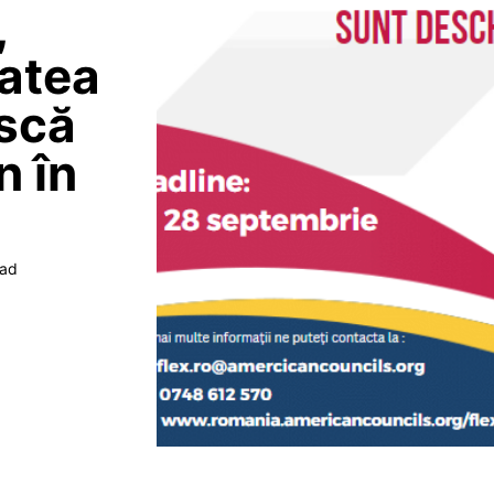
,
tatea
ască
n în
ead