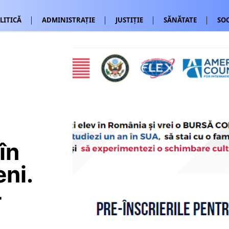
LITICĂ
ADMINISTRAȚIE
JUSTIȚIE
SĂNĂTATE
SOC
în
ni.
-