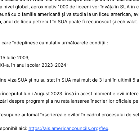
la nivel global, aproximativ 1000 de liceeni vor învăța în SUA în
eună cu o familie americană și va studia la un liceu american, av
 anul de liceu petrecut în SUA poate fi recunoscut și echivalat.
 care îndeplinesc cumulativ următoarele condiții :
 15 Iulie 2009;
a XI-a, în anul școlar 2023-2024;
ine viza SUA și nu au stat în SUA mai mult de 3 luni în ultimii 5 a
la începutul lunii August 2023, însă în acest moment elevii inter
izări despre program și a nu rata lansarea înscrierilor oficiale
esupune automat înscrierea elevilor în cadrul procesului de sel
sponibil aici:
https://ais.americancouncils.org/flex
.