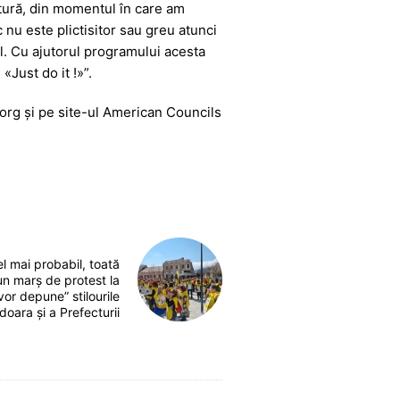
tură, din momentul în care am
nu este plictisitor sau greu atunci
l. Cu ajutorul programului acesta
«Just do it !»”.
org și pe site-ul American Councils
l mai probabil, toată
n marș de protest la
 vor depune” stilourile
doara și a Prefecturii