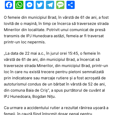
F
W
M
T
T
M
P
a
h
e
w
el
e
ar
O femeie din municipiul Brad, în vârstă de 61 de ani, a fost
c
at
s
itt
e
s
ta
lovită de o mașină, în timp ce încerca să traverseze strada
e
s
s
er
gr
s
je
Minerilor din localitate. Potrivit unui comunicat de presă
b
A
e
a
a
a
transmis de IPJ Hunedoara astăzi, femeia ar fi traversat
printr-un loc nepermis.
o
p
n
m
g
z
o
p
g
e
ă
„La data de 22 mai a.c., în jurul orei 15:45, o femeie în
vârstă de 61 de ani, din municipiul Brad, a încercat să
k
er
traverseze strada Minerilor, din municipiul Brad, printr-un
loc în care nu există trecere pentru pietoni semnalizată
prin indicatoare sau marcaje rutiere şi a fost acroșată de
autoturismul condus de un bărbat în vârstă de 52 de ani,
din comuna Baia de Criș”, a spus purtătorul de cuvânt al
IPJ Hunedoara, Bogdan Nițu.
Ca urmare a accidentului rutier a rezultat rănirea uşoară a
femeii, în cauză fiind întocmit dosar penal pentru