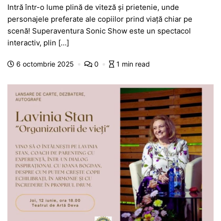
Intră într-o lume plină de viteză și prietenie, unde
c
at
s
itt
e
s
ta
personajele preferate ale copiilor prind viață chiar pe
e
s
s
er
gr
s
je
scenă! Superaventura Sonic Show este un spectacol
b
A
e
a
a
a
interactiv, plin […]
o
p
n
m
g
z
6 octombrie 2025
0
1 min read
o
p
g
e
ă
k
er