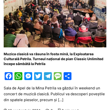
Muzica clasică va răsuna în fosta mină, la Exploatarea
Culturală Petrila. Turneul național de pian Classic Unlimited
începe sâmbătă la Petrila
F
W
M
T
T
M
P
a
h
e
w
el
e
ar
Sala de Apel de la Mina Petrila va găzdui în weekend un
c
at
s
itt
e
s
ta
concert de muzică clasică. Publicul va descoperi poveștile
e
s
s
er
gr
s
je
din spatele pieselor, precum și […]
b
A
e
a
a
a