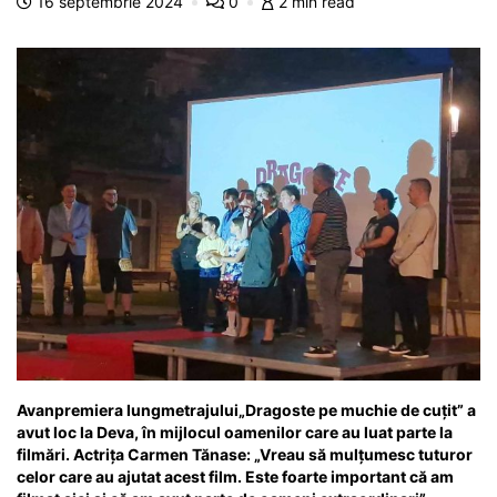
16 septembrie 2024
0
2 min read
o
p
n
m
g
z
o
p
g
e
ă
k
er
Avanpremiera lungmetrajului„Dragoste pe muchie de cuțit” a
avut loc la Deva, în mijlocul oamenilor care au luat parte la
filmări. Actrița Carmen Tănase: „Vreau să mulțumesc tuturor
celor care au ajutat acest film. Este foarte important că am