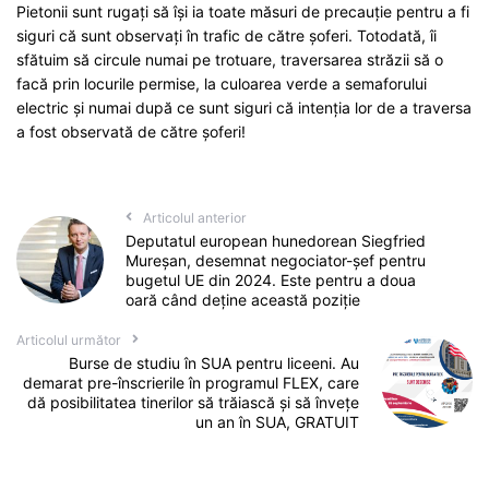
Pietonii sunt rugaţi să îşi ia toate măsuri de precauţie pentru a fi
siguri că sunt observaţi în trafic de către şoferi. Totodată, îi
sfătuim să circule numai pe trotuare, traversarea străzii să o
facă prin locurile permise, la culoarea verde a semaforului
electric şi numai după ce sunt siguri că intenţia lor de a traversa
a fost observată de către şoferi!
Articolul anterior
Deputatul european hunedorean Siegfried
Mureșan, desemnat negociator-șef pentru
bugetul UE din 2024. Este pentru a doua
oară când deține această poziție
Articolul următor
Burse de studiu în SUA pentru liceeni. Au
demarat pre-înscrierile în programul FLEX, care
dă posibilitatea tinerilor să trăiască și să învețe
un an în SUA, GRATUIT