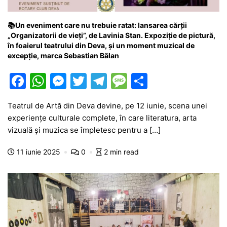
📚Un eveniment care nu trebuie ratat: lansarea cărții
„Organizatorii de vieți”, de Lavinia Stan. Expoziție de pictură,
în foaierul teatrului din Deva, și un moment muzical de
excepție, marca Sebastian Bălan
F
W
M
T
T
M
P
a
h
e
w
el
e
ar
Teatrul de Artă din Deva devine, pe 12 iunie, scena unei
c
at
s
itt
e
s
ta
experiențe culturale complete, în care literatura, arta
e
s
s
er
gr
s
je
vizuală și muzica se împletesc pentru a […]
b
A
e
a
a
a
11 iunie 2025
0
2 min read
o
p
n
m
g
z
o
p
g
e
ă
k
er