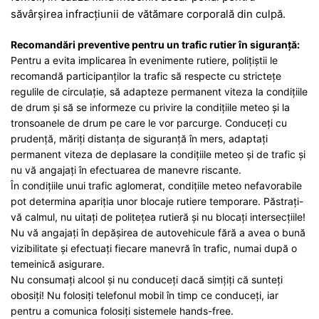
săvârșirea infracțiunii de vătămare corporală din culpă.
Recomandări preventive pentru un trafic rutier în siguranţă:
Pentru a evita implicarea în evenimente rutiere, poliţiştii le
recomandă participanților la trafic să respecte cu strictețe
regulile de circulație, să adapteze permanent viteza la condițiile
de drum și să se informeze cu privire la condițiile meteo și la
tronsoanele de drum pe care le vor parcurge. Conduceți cu
prudență, măriți distanţa de siguranţă în mers, adaptați
permanent viteza de deplasare la condițiile meteo și de trafic și
nu vă angajați în efectuarea de manevre riscante.
În condiţiile unui trafic aglomerat, condiţiile meteo nefavorabile
pot determina apariţia unor blocaje rutiere temporare. Păstraţi-
vă calmul, nu uitaţi de politeţea rutieră şi nu blocaţi intersecţiile!
Nu vă angajaţi în depăşirea de autovehicule fără a avea o bună
vizibilitate şi efectuați fiecare manevră în trafic, numai după o
temeinică asigurare.
Nu consumaţi alcool şi nu conduceţi dacă simţiţi că sunteţi
obosiţi! Nu folosiți telefonul mobil în timp ce conduceţi, iar
pentru a comunica folosiți sistemele hands-free.