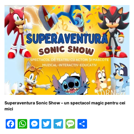
Superaventura Sonic Show – un spectacol magic pentru cei
mici
F
W
M
T
T
M
P
a
h
e
w
el
e
ar