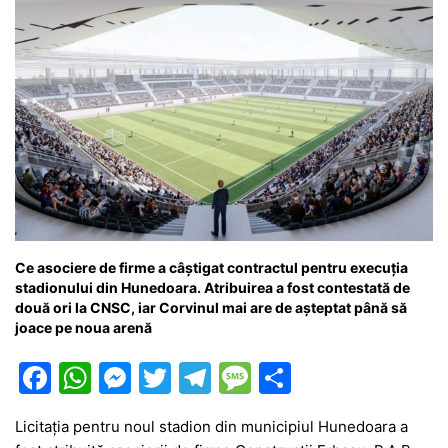
Ce asociere de firme a câștigat contractul pentru execuția
stadionului din Hunedoara. Atribuirea a fost contestată de
două ori la CNSC, iar Corvinul mai are de așteptat până să
joace pe noua arenă
F
W
M
T
T
M
P
a
h
e
w
el
e
ar
Licitația pentru noul stadion din municipiul Hunedoara a
c
at
s
itt
e
s
ta