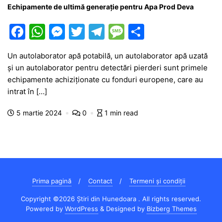
Echipamente de ultimă generație pentru Apa Prod Deva
F
W
M
T
T
M
P
a
h
e
w
el
e
ar
Un autolaborator apă potabilă, un autolaborator apă uzată
c
at
s
itt
e
s
ta
și un autolaborator pentru detectări pierderi sunt primele
e
s
s
er
gr
s
je
echipamente achiziționate cu fonduri europene, care au
b
A
e
a
a
a
intrat în […]
o
p
n
m
g
z
5 martie 2024
0
1 min read
o
p
g
e
ă
k
er
Prima pagină
Contact
Termeni și condiții
Copyright ©2026 Știri din Hunedoara . All rights reserved.
Powered by
WordPress
&
Designed by
Bizberg Themes