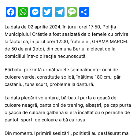
F
W
M
T
T
M
P
a
h
e
w
el
e
ar
La data de 02 aprilie 2024, în jurul orei 17:50, Poliția
c
at
s
itt
e
s
ta
Municipiului Orăștie a fost sesizată de o femeie cu privire
e
s
s
er
gr
s
je
la faptul că, în jurul orei 12:00, fratele ei, GRAMA MARCEL,
b
A
e
a
a
a
de 50 de ani (foto), din comuna Beriu, a plecat de la
domiciliul într-o direcție necunoscută.
o
p
n
m
g
z
o
p
g
e
ă
Bărbatul prezintă următoarele semnalmente: ochi de
culoare verde, constituție solidă, înălțime 180 cm., păr
k
er
castaniu, tuns scurt, probleme la dantură.
La data plecării voluntare, bărbatul purta o geacă de
culoare neagră, pantaloni de trening, albaștri, pe cap purta
o șapcă de culoare galbenă și era încălțat cu o pereche de
pantofi sport, de culoare albă cu roșu.
Din momentul primirii sesizării, polițiștii au desfășurat mai