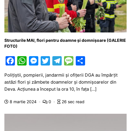
Structurile MAI, flori pentru doamne și domnișoare (GALERIE
FOTO)
F
W
M
T
T
M
P
a
h
e
w
el
e
ar
Polițiștii, pompierii, jandarmii și ofițerii DGA au împărțit
c
at
s
itt
e
s
ta
astăzi flori și zâmbete doamnelor și domnișoarelor din
e
s
s
er
gr
s
je
Deva. Acțiunea a început la ora 10, în fața […]
b
A
e
a
a
a
8 martie 2024
0
26 sec read
o
p
n
m
g
z
o
p
g
e
ă
k
er