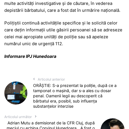
multe activități investigative și de căutare, în vederea
depistării bărbatului, care a fost dat în urmărire națională.
Polițiștii continuă activitățile specifice și le solicită celor
care dețin informații utile găsirii persoanei să se adreseze
celei mai apropiate unități de poliție sau să apeleze
numărul unic de urgență 112.
Informare IPJ Hunedoara
Articolul anterior
ORĂȘTIE: S-a prezentat la poliție, după ce a
tamponat o mașină, dar s-a ales cu dosar
penal. Oamenii legii au descoperit că
bărbatul era, posibil, sub influența
substanțelor interzise
Articolul următor
Adrian Mutu a demisionat de la CFR Cluj, după
meciul cu echipa Corvinul Hunedoara. „A fost o