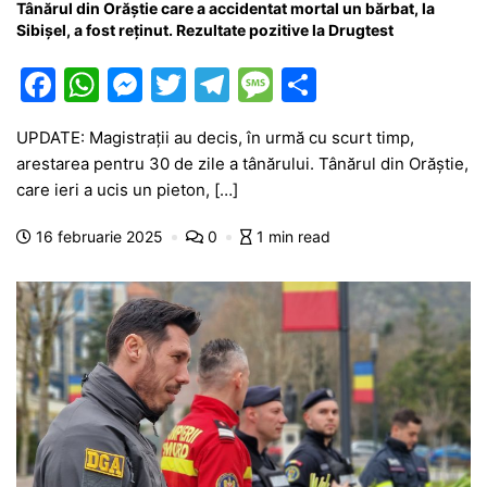
Tânărul din Orăștie care a accidentat mortal un bărbat, la
Sibișel, a fost reținut. Rezultate pozitive la Drugtest
F
W
M
T
T
M
P
a
h
e
w
el
e
ar
UPDATE: Magistrații au decis, în urmă cu scurt timp,
c
at
s
itt
e
s
ta
arestarea pentru 30 de zile a tânărului. Tânărul din Orăștie,
e
s
s
er
gr
s
je
care ieri a ucis un pieton, […]
b
A
e
a
a
a
16 februarie 2025
0
1 min read
o
p
n
m
g
z
o
p
g
e
ă
k
er