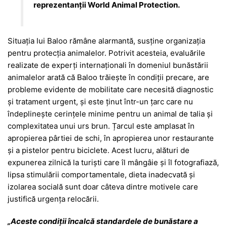
reprezentanții World Animal Protection.
Situația lui Baloo rămâne alarmantă, susține organizația
pentru protecția animalelor
. Potrivit acesteia, evaluările
realizate de experți internaționali în domeniul bunăstării
animalelor arată că Baloo trăiește în condiții precare, are
probleme evidente de mobilitate care necesită diagnostic
și tratament urgent, și este ținut într-un țarc care nu
îndeplinește cerințele minime pentru un animal de talia și
complexitatea unui urs brun. Țarcul este amplasat în
apropierea pârtiei de schi, în apropierea unor restaurante
și a pistelor pentru biciclete. Acest lucru, alături de
expunerea zilnică la turiști care îl mângâie și îl fotografiază,
lipsa stimulării comportamentale, dieta inadecvată și
izolarea socială sunt doar câteva dintre motivele care
justifică urgența relocării.
„Aceste condiții încalcă standardele de bunăstare a