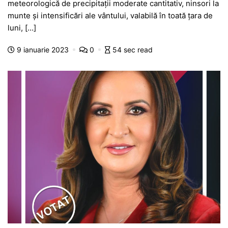
meteorologică de precipitații moderate cantitativ, ninsori la
e
s
s
er
gr
s
je
munte și intensificări ale vântului, valabilă în toată țara de
b
A
e
a
a
a
luni, […]
o
p
n
m
g
z
9 ianuarie 2023
0
54 sec read
o
p
g
e
ă
k
er