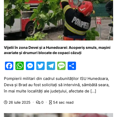
Vijelii în zona Devei și a Hunedoarei: Acoperiș smuls, mașini
avariate și drumuri blocate de copaci căzuți
F
W
M
T
T
M
P
a
h
e
w
el
e
ar
Pompierii militari din cadrul subunităților ISU Hunedoara,
c
at
s
itt
e
s
ta
Deva și Brad au fost solicitați să intervină, sâmbătă seara,
e
s
s
er
gr
s
je
în mai multe localități ale județului, afectate de […]
b
A
e
a
a
a
26 iulie 2025
0
54 sec read
o
p
n
m
g
z
o
p
g
e
ă