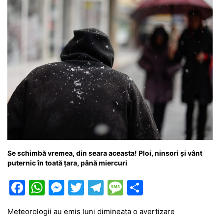
k
er
Se schimbă vremea, din seara aceasta! Ploi, ninsori și vânt
puternic în toată țara, până miercuri
F
W
M
T
T
M
P
a
h
e
w
el
e
ar
Meteorologii au emis luni dimineața o avertizare
c
at
s
itt
e
s
ta