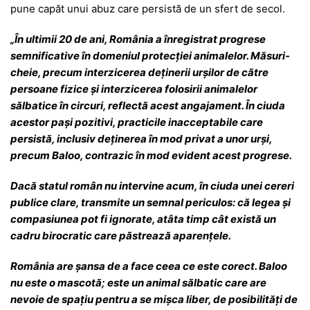
pune capăt unui abuz care persistă de un sfert de secol.
„În ultimii 20 de ani, România a înregistrat progrese
semnificative în domeniul protecției animalelor. Măsuri-
cheie, precum interzicerea deținerii urșilor de către
persoane fizice și interzicerea folosirii animalelor
sălbatice în circuri, reflectă acest angajament. În ciuda
acestor pași pozitivi, practicile inacceptabile care
persistă, inclusiv deținerea în mod privat a unor urși,
precum Baloo, contrazic în mod evident acest progrese.
Dacă statul român nu intervine acum, în ciuda unei cereri
publice clare, transmite un semnal periculos: că legea și
compasiunea pot fi ignorate, atâta timp cât există un
cadru birocratic care păstrează aparențele.
România are șansa de a face ceea ce este corect. Baloo
nu este o mascotă; este un animal sălbatic care are
nevoie de spațiu pentru a se mișca liber, de posibilități de