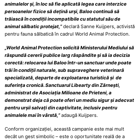
animalelor și, în loc să fie aplicată legea care interzice
persoanelor fizice să dețină urși, Baloo continuă să
trăiască în condiții incompatibile cu statutul său de
animal sălbatic protejat,”
declară Sanne Kuijpers, activistă
pentru fauna sălbatică în cadrul World Animal Protection.
„World Animal Protection solicită Ministerului Mediului să
răspundă cererii publice larg răspândite și să ia decizia
corectă: relocarea lui Baloo într-un sanctuar unde poate
trăi în condiții naturale, sub supraveghere veterinară
specializată, departe de exploatarea turistică și de
suferința cronică. Sanctuarul Libearty din Zărnești,
administrat de Asociația Milioane de Prieteni, a
demonstrat deja că poate oferi un mediu sigur și adecvat
pentru urșii salvați din captivitate, inclusiv pentru
animalele mai în vârstă,”
adaugă Kuijpers.
Conform organizației, această campanie este mai mult
decât un gest simbolic – este o oportunitate reală de a