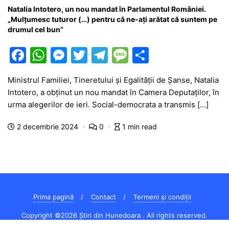
Natalia Intotero, un nou mandat în Parlamentul României.
„Mulțumesc tuturor (…) pentru că ne-ați arătat că suntem pe
drumul cel bun”
F
W
M
T
T
M
P
a
h
e
w
el
e
ar
Ministrul Familiei, Tineretului și Egalității de Șanse, Natalia
c
at
s
itt
e
s
ta
Intotero, a obținut un nou mandat în Camera Deputaților, în
e
s
s
er
gr
s
je
urma alegerilor de ieri. Social-democrata a transmis […]
b
A
e
a
a
a
2 decembrie 2024
0
1 min read
o
p
n
m
g
z
o
p
g
e
ă
k
er
Prima pagină
Contact
Termeni și condiții
Copyright ©2026 Știri din Hunedoara . All rights reserved.
Powered by
WordPress
&
Designed by
Bizberg Themes