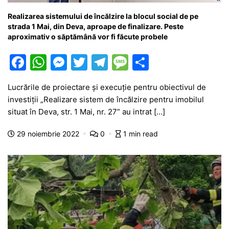
Realizarea sistemului de încălzire la blocul social de pe
strada 1 Mai, din Deva, aproape de finalizare. Peste
aproximativ o săptămână vor fi făcute probele
F
W
M
T
T
M
P
a
h
e
w
el
e
ar
Lucrările de proiectare și execuție pentru obiectivul de
c
at
s
itt
e
s
ta
investiții „Realizare sistem de încălzire pentru imobilul
e
s
s
er
gr
s
je
situat în Deva, str. 1 Mai, nr. 27” au intrat […]
b
A
e
a
a
a
29 noiembrie 2022
0
1 min read
o
p
n
m
g
z
o
p
g
e
ă
k
er