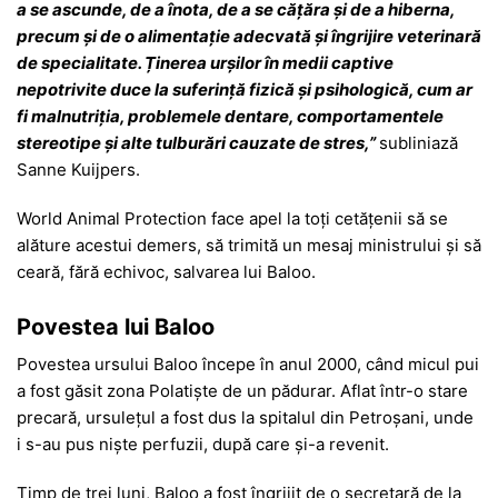
a se ascunde, de a înota, de a se cățăra și de a hiberna,
precum și de o alimentație adecvată și îngrijire veterinară
de specialitate. Ținerea urșilor în medii captive
nepotrivite duce la suferință fizică și psihologică, cum ar
fi malnutriția, problemele dentare, comportamentele
stereotipe și alte tulburări cauzate de stres,”
subliniază
Sanne Kuijpers.
World Animal Protection face apel la toți cetățenii să se
alăture acestui demers, să trimită un mesaj ministrului și să
ceară, fără echivoc, salvarea lui Baloo.
Povestea lui Baloo
Povestea ursului Baloo începe în anul 2000, când micul pui
a fost găsit zona Polatiște de un pădurar. Aflat într-o stare
precară, ursulețul a fost dus la spitalul din Petroșani, unde
i s-au pus niște perfuzii, după care și-a revenit.
Timp de trei luni, Baloo a fost îngrijit de o secretară de la