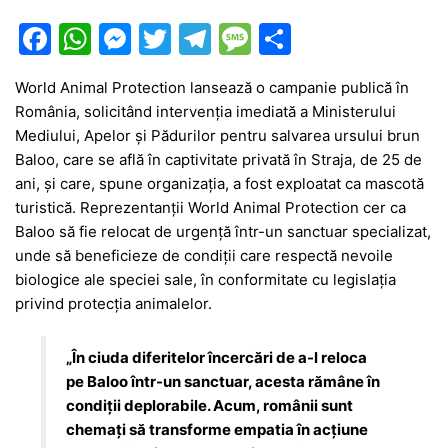
F
W
M
T
T
M
P
a
h
e
w
el
e
ar
World Animal Protection lansează o campanie publică în
c
at
s
itt
e
s
ta
România, solicitând intervenția imediată a Ministerului
e
s
s
er
gr
s
je
Mediului, Apelor și Pădurilor pentru salvarea ursului brun
b
A
e
a
a
a
Baloo, care se află în captivitate privată în Straja, de 25 de
ani, și care, spune organizația, a fost exploatat ca mascotă
o
p
n
m
g
z
turistică. Reprezentanții World Animal Protection cer ca
o
p
g
e
ă
Baloo să fie relocat de urgență într-un sanctuar specializat,
k
er
unde să beneficieze de condiții care respectă nevoile
biologice ale speciei sale, în conformitate cu legislația
privind protecția animalelor.
„În ciuda diferitelor încercări de a-l reloca
pe Baloo într-un sanctuar, acesta rămâne în
condiții deplorabile. Acum, românii sunt
chemați să transforme empatia în acțiune