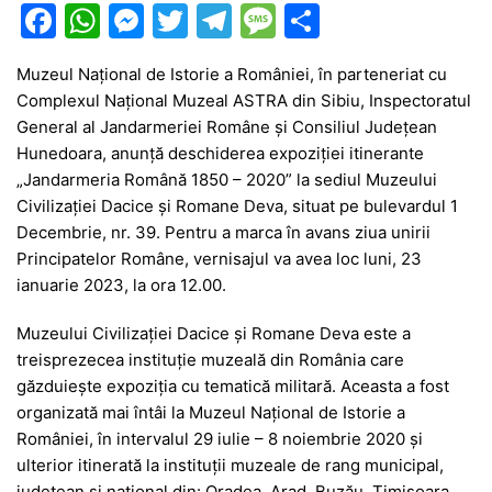
F
W
M
T
T
M
P
a
h
e
w
el
e
ar
Muzeul Național de Istorie a României, în parteneriat cu
c
at
s
itt
e
s
ta
Complexul Național Muzeal ASTRA din Sibiu, Inspectoratul
e
s
s
er
gr
s
je
General al Jandarmeriei Române și Consiliul Județean
b
A
e
a
a
a
Hunedoara, anunță deschiderea expoziției itinerante
„Jandarmeria Română 1850 – 2020” la sediul Muzeului
o
p
n
m
g
z
Civilizației Dacice și Romane Deva, situat pe bulevardul 1
o
p
g
e
ă
Decembrie, nr. 39. Pentru a marca în avans ziua unirii
k
er
Principatelor Române, vernisajul va avea loc luni, 23
ianuarie 2023, la ora 12.00.
Muzeului Civilizației Dacice și Romane Deva este a
treisprezecea instituție muzeală din România care
găzduiește expoziția cu tematică militară. Aceasta a fost
organizată mai întâi la Muzeul Național de Istorie a
României, în intervalul 29 iulie – 8 noiembrie 2020 și
ulterior itinerată la instituții muzeale de rang municipal,
județean și național din: Oradea, Arad, Buzău, Timișoara,