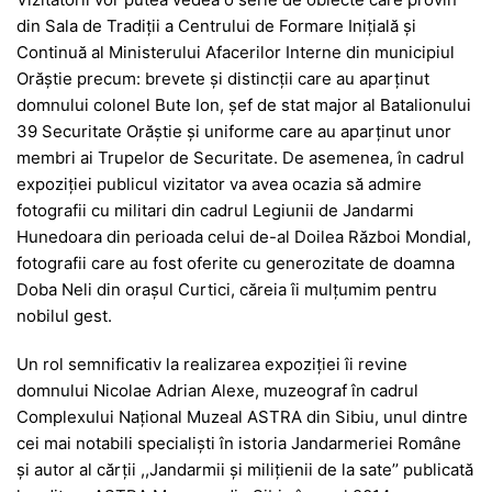
din Sala de Tradiții a Centrului de Formare Inițială și
Continuă al Ministerului Afacerilor Interne din municipiul
Orăștie precum: brevete și distincții care au aparținut
domnului colonel Bute Ion, șef de stat major al Batalionului
39 Securitate Orăștie și uniforme care au aparținut unor
membri ai Trupelor de Securitate. De asemenea, în cadrul
expoziției publicul vizitator va avea ocazia să admire
fotografii cu militari din cadrul Legiunii de Jandarmi
Hunedoara din perioada celui de-al Doilea Război Mondial,
fotografii care au fost oferite cu generozitate de doamna
Doba Neli din orașul Curtici, căreia îi mulțumim pentru
nobilul gest.
Un rol semnificativ la realizarea expoziției îi revine
domnului Nicolae Adrian Alexe, muzeograf în cadrul
Complexului Național Muzeal ASTRA din Sibiu, unul dintre
cei mai notabili specialiști în istoria Jandarmeriei Române
și autor al cărții ,,Jandarmii și milițienii de la sate’’ publicată