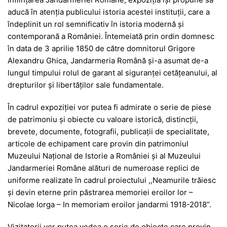
aducă în atenția publicului istoria acestei instituții, care a
îndeplinit un rol semnificativ în istoria modernă și
contemporană a României. Întemeiată prin ordin domnesc
în data de 3 aprilie 1850 de către domnitorul Grigore
Alexandru Ghica, Jandarmeria Română şi-a asumat de-a
lungul timpului rolul de garant al siguranţei cetăţeanului, al
drepturilor şi libertăţilor sale fundamentale.
În cadrul expoziției vor putea fi admirate o serie de piese
de patrimoniu și obiecte cu valoare istorică, distincții,
brevete, documente, fotografii, publicații de specialitate,
articole de echipament care provin din patrimoniul
Muzeului Național de Istorie a României și al Muzeului
Jandarmeriei Române alături de numeroase replici de
uniforme realizate în cadrul proiectului ,,Neamurile trăiesc
și devin eterne prin păstrarea memoriei eroilor lor –
Nicolae Iorga – In memoriam eroilor jandarmi 1918-2018”.
Vizitatorii vor putea vedea o serie de obiecte care provin