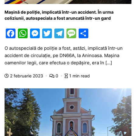
Mașină de poliție, implicată într-un accident. În urma
coliziunii, autospeciala a fost aruncată într-un gard
F
W
M
T
T
M
P
a
h
e
w
el
e
ar
O autospecială de poliție a fost, astăzi, implicată într-un
c
at
s
itt
e
s
ta
accident de circulație, pe DN66A, la Aninoasa. Mașina
e
s
s
er
gr
s
je
oamenilor legii, care efectua o depășire, era în […]
b
A
e
a
a
a
2 februarie 2023
0
1 min read
o
p
n
m
g
z
o
p
g
e
ă
k
er