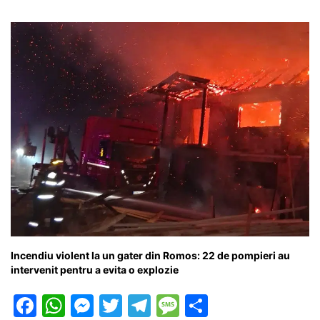
Incendiu violent la un gater din Romos: 22 de pompieri au
intervenit pentru a evita o explozie
F
W
M
T
T
M
P