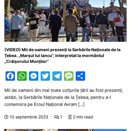
(VIDEO) Mii de oameni prezenți la Serbările Naționale de la
Țebea. „Marșul lui Iancu”, interpretat la mormântul
„Crăișorului Munților”
F
W
M
T
T
M
P
a
h
e
w
el
e
ar
Mii de oameni din mai toate colțurile țării au fost prezenți,
c
at
s
itt
e
s
ta
astăzi, la Serbările Naționale de la Țebea, pentru a-l
e
s
s
er
gr
s
je
comemora pe Eroul Național Avram […]
b
A
e
a
a
a
10 septembrie 2023
1
2 min read
o
p
n
m
g
z