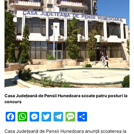
o
p
g
e
ă
k
er
Casa Județeană de Pensii Hunedoara scoate patru posturi la
concurs
F
W
M
T
T
M
P
a
h
e
w
el
e
ar
Casa Județeană de Pensii Hunedoara anunță scoaterea la