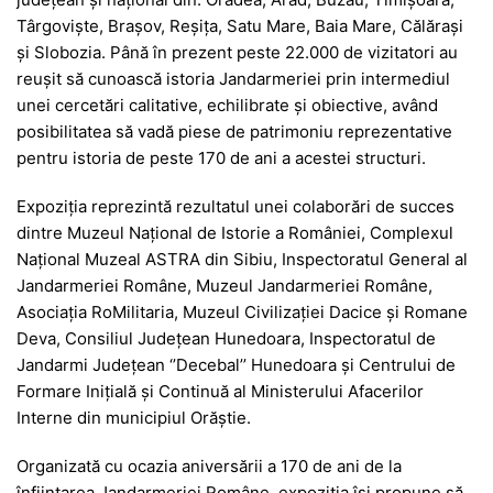
Târgoviște, Brașov, Reșița, Satu Mare, Baia Mare, Călărași
și Slobozia. Până în prezent peste 22.000 de vizitatori au
reușit să cunoască istoria Jandarmeriei prin intermediul
unei cercetări calitative, echilibrate și obiective, având
posibilitatea să vadă piese de patrimoniu reprezentative
pentru istoria de peste 170 de ani a acestei structuri.
Expoziția reprezintă rezultatul unei colaborări de succes
dintre Muzeul Național de Istorie a României, Complexul
Național Muzeal ASTRA din Sibiu, Inspectoratul General al
Jandarmeriei Române, Muzeul Jandarmeriei Române,
Asociația RoMilitaria, Muzeul Civilizației Dacice și Romane
Deva, Consiliul Județean Hunedoara, Inspectoratul de
Jandarmi Județean ‘’Decebal’’ Hunedoara și Centrului de
Formare Inițială și Continuă al Ministerului Afacerilor
Interne din municipiul Orăștie.
Organizată cu ocazia aniversării a 170 de ani de la
înființarea Jandarmeriei Române, expoziția își propune să