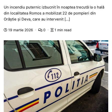
a
h
e
w
el
e
ar
Un incendiu puternic izbucnit în noaptea trecută la o hală
c
at
s
itt
e
s
ta
din localitatea Romos a mobilizat 22 de pompieri din
e
s
s
er
gr
s
je
Orăștie și Deva, care au intervenit […]
b
A
e
a
a
a
19 martie 2026
0
1 min read
o
p
n
m
g
z
o
p
g
e
ă
k
er