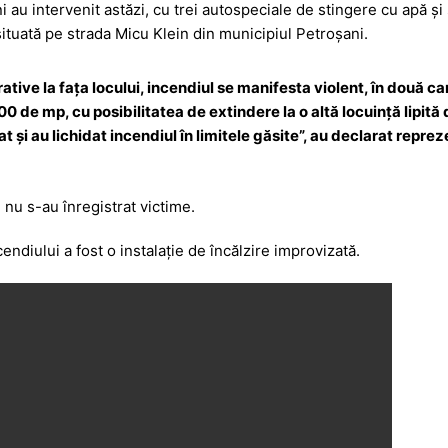
 au intervenit astăzi, cu trei autospeciale de stingere cu apă 
s
ta
situată pe strada Micu Klein din municipiul Petroșani.
s
je
a
a
ative la fața locului, incendiul se manifesta violent, în două ca
g
z
 de mp, cu posibilitatea de extindere la o altă locuință lipită
zat și au lichidat incendiul în limitele găsite”, au declarat repr
e
ă
 nu s-au înregistrat victime.
ndiului a fost o instalație de încălzire improvizată.