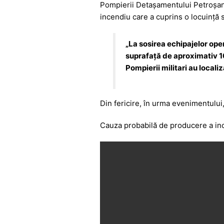
Pompierii Detașamentului Petroșani
c
at
s
itt
e
incendiu care a cuprins o locuință 
e
s
s
er
gr
b
A
e
a
„La sosirea echipajelor oper
o
p
n
m
suprafață de aproximativ 100
Pompierii militari au locali
o
p
g
k
er
Din fericire, în urma evenimentului,
Cauza probabilă de producere a ince