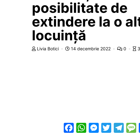
posibilitate de
extindere la o al
locuință
Livia Botici
14 decembrie 2022
0
3
F
W
M
T
T
a
h
e
w
el