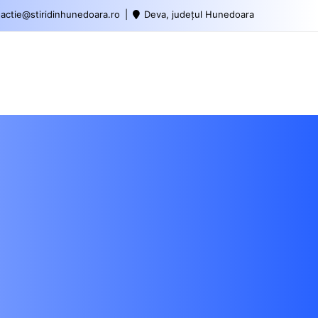
actie@stiridinhunedoara.ro
Deva, județul Hunedoara