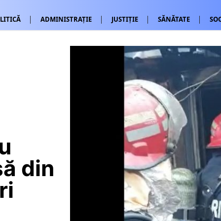
LITICĂ
ADMINISTRAȚIE
JUSTIȚIE
SĂNĂTATE
SOC
u
să din
ri