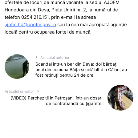
ofertele de locuri de muncă vacante la sediul AJOFM
Hunedoara din Deva, Piața Unirii nr. 2, la numărul de
telefon 0254.216.151, prin e-mail la adresa
ajofm.hd@anofm.gov.ro
sau la cea mai apropiată agenție
locală pentru ocuparea forței de muncă.
Articolul anterior
Scandal într-un bar din Deva: doi bărbați,
unul din comuna Băița și celălalt din Călan, au
fost reținuți pentru 24 de ore
Articolul următor
(VIDEO) Percheziții în Petroșani, într-un dosar
de contrabandă cu țigarete