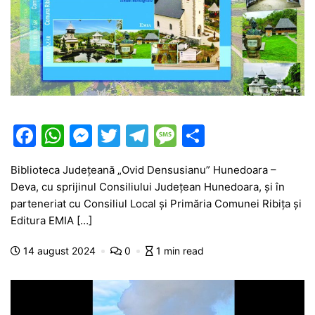
F
W
M
T
T
M
P
a
h
e
w
el
e
ar
Biblioteca Județeană „Ovid Densusianu” Hunedoara –
c
at
s
itt
e
s
ta
Deva, cu sprijinul Consiliului Județean Hunedoara, și în
e
s
s
er
gr
s
je
parteneriat cu Consiliul Local și Primăria Comunei Ribița și
b
A
e
a
a
a
Editura EMIA […]
o
p
n
m
g
z
14 august 2024
0
1 min read
o
p
g
e
ă
k
er