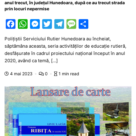
anul trecut, în județul Hunedoara, după ce au trecut strada
prin locuri nepermise
F
W
M
T
T
M
P
a
h
e
w
el
e
ar
Polițiștii Serviciului Rutier Hunedoara au încheiat,
c
at
s
itt
e
s
ta
săptămâna aceasta, seria activităților de educație rutieră,
e
s
s
er
gr
s
je
desfășurate în cadrul proiectului național început în anul
b
A
e
a
a
a
2020, având ca temă, […]
o
p
n
m
g
z
4 mai 2023
0
1 min read
o
p
g
e
ă
k
er