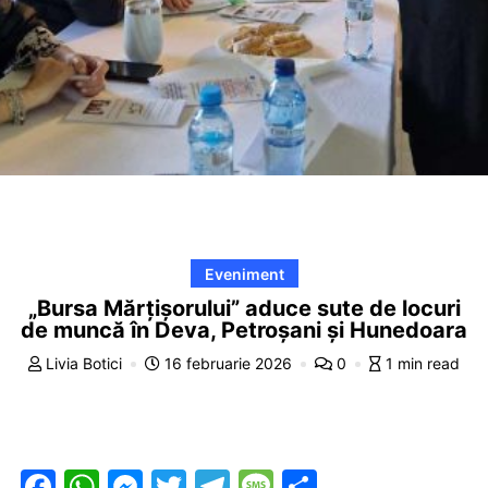
Eveniment
„Bursa Mărțișorului” aduce sute de locuri
de muncă în Deva, Petroșani și Hunedoara
Livia Botici
16 februarie 2026
0
1 min read
F
W
M
T
T
M
P