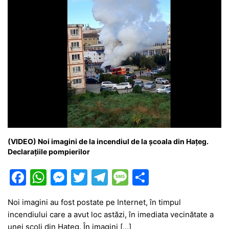
(VIDEO) Noi imagini de la incendiul de la școala din Hațeg.
Declarațiile pompierilor
F
W
M
T
T
M
P
a
h
e
w
el
e
ar
Noi imagini au fost postate pe Internet, în timpul
c
at
s
itt
e
s
ta
incendiului care a avut loc astăzi, în imediata vecinătate a
e
s
s
er
gr
s
je
unei școli din Hațeg. În imagini […]