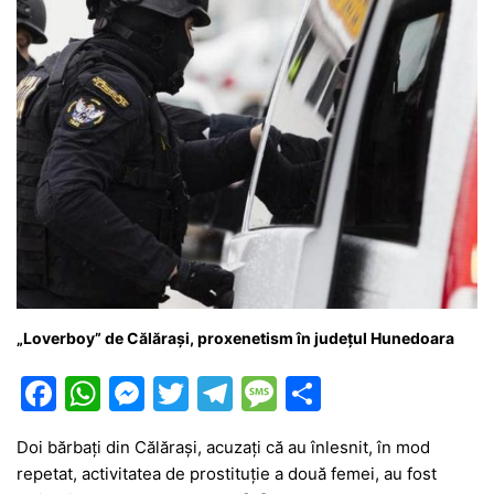
„Loverboy” de Călărași, proxenetism în județul Hunedoara
F
W
M
T
T
M
P
a
h
e
w
el
e
ar
Doi bărbaţi din Călăraşi, acuzaţi că au înlesnit, în mod
c
at
s
itt
e
s
ta
repetat, activitatea de prostituţie a două femei, au fost