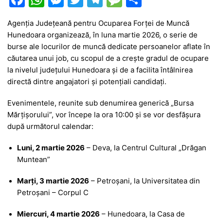
a
h
e
w
el
e
ar
Agenția Județeană pentru Ocuparea Forței de Muncă
c
at
s
itt
e
s
ta
Hunedoara
organizează, în luna martie 2026, o serie de
e
s
s
er
gr
s
je
burse ale locurilor de muncă dedicate persoanelor aflate în
b
A
e
a
a
a
căutarea unui job, cu scopul de a crește gradul de ocupare
la nivelul județului Hunedoara și de a facilita întâlnirea
o
p
n
m
g
z
directă dintre angajatori și potențiali candidați.
o
p
g
e
ă
Evenimentele, reunite sub denumirea generică „Bursa
k
er
Mărțișorului”, vor începe la ora 10:00 și se vor desfășura
după următorul calendar:
Luni, 2 martie 2026
–
Deva
, la
Centrul Cultural „Drăgan
Muntean”
Marți, 3 martie 2026
–
Petroșani
, la
Universitatea din
Petroșani
– Corpul C
Miercuri, 4 martie 2026
–
Hunedoara
, la
Casa de