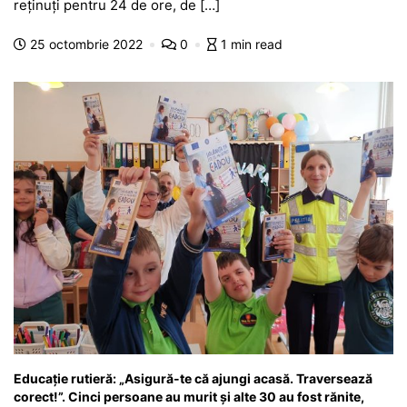
e
s
s
er
gr
s
je
reţinuţi pentru 24 de ore, de […]
b
A
e
a
a
a
25 octombrie 2022
0
1 min read
o
p
n
m
g
z
o
p
g
e
ă
k
er
Educație rutieră: „Asigură-te că ajungi acasă. Traversează
corect!”. Cinci persoane au murit și alte 30 au fost rănite,