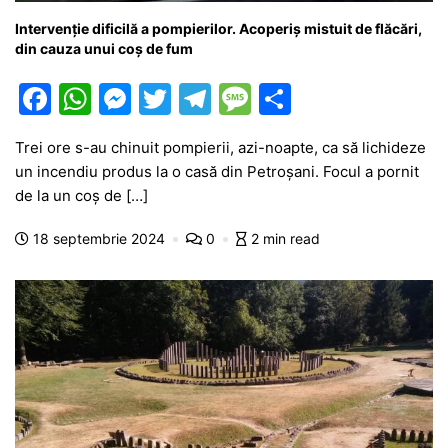
Intervenție dificilă a pompierilor. Acoperiș mistuit de flăcări,
din cauza unui coș de fum
F
W
M
T
T
M
P
a
h
e
w
el
e
ar
Trei ore s-au chinuit pompierii, azi-noapte, ca să lichideze
c
at
s
itt
e
s
ta
un incendiu produs la o casă din Petroșani. Focul a pornit
e
s
s
er
gr
s
je
de la un coș de […]
b
A
e
a
a
a
18 septembrie 2024
0
2 min read
o
p
n
m
g
z
o
p
g
e
ă
k
er