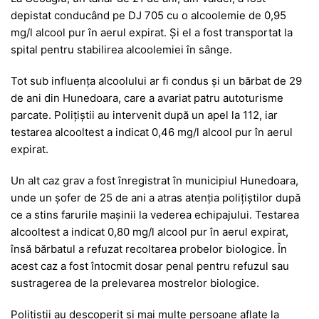
depistat conducând pe DJ 705 cu o alcoolemie de 0,95
mg/l alcool pur în aerul expirat. Și el a fost transportat la
spital pentru stabilirea alcoolemiei în sânge.
Tot sub influența alcoolului ar fi condus și un bărbat de 29
de ani din Hunedoara, care a avariat patru autoturisme
parcate. Polițiștii au intervenit după un apel la 112, iar
testarea alcooltest a indicat 0,46 mg/l alcool pur în aerul
expirat.
Un alt caz grav a fost înregistrat în municipiul Hunedoara,
unde un șofer de 25 de ani a atras atenția polițiștilor după
ce a stins farurile mașinii la vederea echipajului. Testarea
alcooltest a indicat 0,80 mg/l alcool pur în aerul expirat,
însă bărbatul a refuzat recoltarea probelor biologice. În
acest caz a fost întocmit dosar penal pentru refuzul sau
sustragerea de la prelevarea mostrelor biologice.
Polițiștii au descoperit și mai multe persoane aflate la