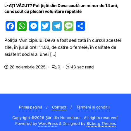
L-AȚI VĂZUT? Polițiștii din Deva caută un minor de 14 ani,
cunoscut cu plecări voluntare repetate
F
W
M
T
T
M
P
a
h
e
w
el
e
ar
Poliția Municipiului Deva a fost sesizată în cursul acestei
c
at
s
itt
e
s
ta
zile, în jurul orei 11.00, de către o femeie, în calitate de
e
s
s
er
gr
s
je
asistent social al unei […]
b
A
e
a
a
a
28 noiembrie 2025
0
48 sec read
o
p
n
m
g
z
o
p
g
e
ă
k
er
Prima pagină
Contact
Termeni și condiții
Copyright ©2026 Știri din Hunedoara . All rights reserved.
Powered by
WordPress
&
Designed by
Bizberg Themes