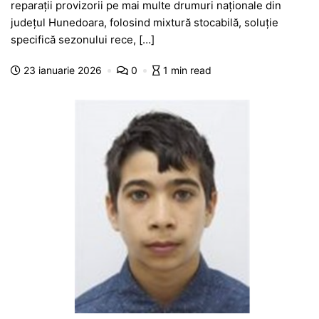
reparații provizorii pe mai multe drumuri naționale din
e
s
s
er
gr
s
je
județul Hunedoara, folosind mixtură stocabilă, soluție
b
A
e
a
a
a
specifică sezonului rece, […]
o
p
n
m
g
z
23 ianuarie 2026
0
1 min read
o
p
g
e
ă
k
er