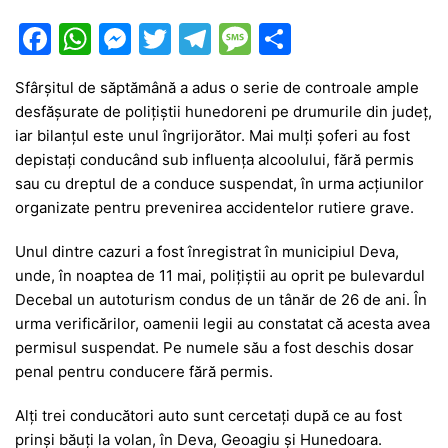
F
W
M
T
T
M
P
a
h
e
w
el
e
ar
Sfârșitul de săptămână a adus o serie de controale ample
c
at
s
itt
e
s
ta
desfășurate de polițiștii hunedoreni pe drumurile din județ,
e
s
s
er
gr
s
je
iar bilanțul este unul îngrijorător. Mai mulți șoferi au fost
b
A
e
a
a
a
depistați conducând sub influența alcoolului, fără permis
sau cu dreptul de a conduce suspendat, în urma acțiunilor
o
p
n
m
g
z
organizate pentru prevenirea accidentelor rutiere grave.
o
p
g
e
ă
Unul dintre cazuri a fost înregistrat în municipiul Deva,
k
er
unde, în noaptea de 11 mai, polițiștii au oprit pe bulevardul
Decebal un autoturism condus de un tânăr de 26 de ani. În
urma verificărilor, oamenii legii au constatat că acesta avea
permisul suspendat. Pe numele său a fost deschis dosar
penal pentru conducere fără permis.
Alți trei conducători auto sunt cercetați după ce au fost
prinși băuți la volan, în Deva, Geoagiu și Hunedoara.