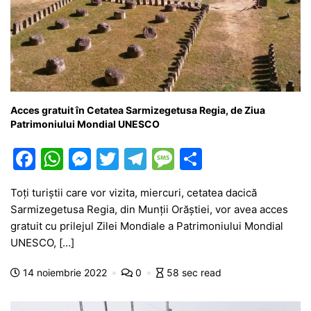
Acces gratuit în Cetatea Sarmizegetusa Regia, de Ziua
Patrimoniului Mondial UNESCO
F
W
M
T
T
M
P
a
h
e
w
el
e
ar
Toţi turiştii care vor vizita, miercuri, cetatea dacică
c
at
s
itt
e
s
ta
Sarmizegetusa Regia, din Munţii Orăştiei, vor avea acces
e
s
s
er
gr
s
je
gratuit cu prilejul Zilei Mondiale a Patrimoniului Mondial
b
A
e
a
a
a
UNESCO, […]
o
p
n
m
g
z
14 noiembrie 2022
0
58 sec read
o
p
g
e
ă