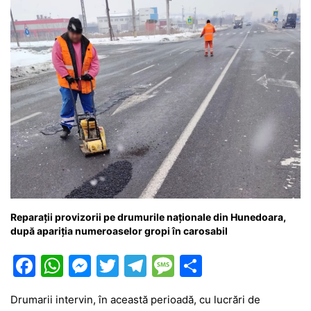
k
er
Reparații provizorii pe drumurile naționale din Hunedoara,
după apariția numeroaselor gropi în carosabil
F
W
M
T
T
M
P
a
h
e
w
el
e
ar
Drumarii intervin, în această perioadă, cu lucrări de
c
at
s
itt
e
s
ta