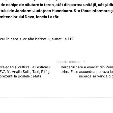
e echipe de căutare în teren, atât din partea unității, cât și di
ului de Jandarmi Județean Hunedoara. S-a făcut informare și că
enitenciarului Deva, Ionela Lazăr.
cul în care s-ar afla bărbatul, sunați la 112.
Articolul următor
elegeri și cultură, la Festivalul
Bărbatul care a evadat din Peni
EVAră”. Analia Selis, Taxi, Riff și
prins. El se ascundea pe raza loc
prezenți la poalele cetății
încerca să vândă o b