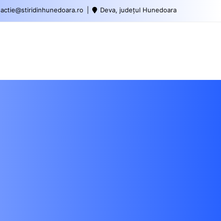
actie@stiridinhunedoara.ro
Deva, județul Hunedoara