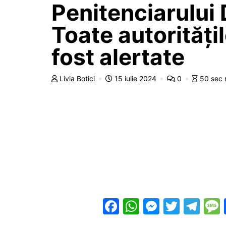
Penitenciarului 
Toate autorități
fost alertate
Livia Botici
15 iulie 2024
0
50 sec 
F
W
M
T
T
a
h
e
w
el