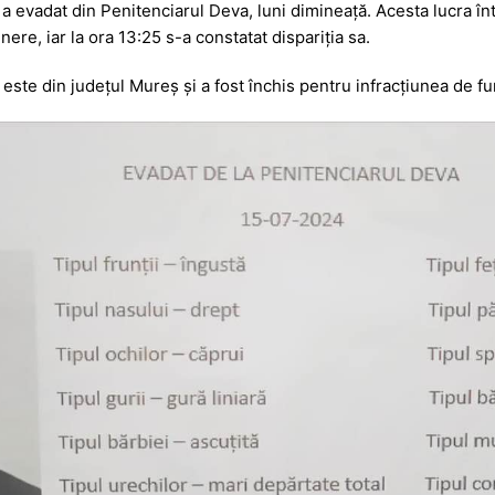
 a evadat din Penitenciarul Deva, luni dimineață. Acesta lucra înt
s
ta
ere, iar la ora 13:25 s-a constatat dispariția sa.
s
je
este din județul Mureș și a fost închis pentru infracțiunea de furt
a
a
g
z
e
ă