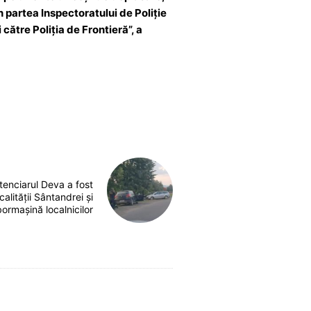
n partea Inspectoratului de Poliție
tre Poliția de Frontieră”, a
tenciarul Deva a fost
alității Sântandrei și
ormașină localnicilor