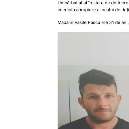
Un bărbat aflat în stare de deținere
c
at
s
itt
e
imediata apropiere a locului de dețin
e
s
s
er
gr
Mădălin Vasile Pascu are 31 de ani, 
b
A
e
a
o
p
n
m
o
p
g
k
er