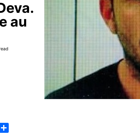
Deva.
le au
read
M
P
e
ar