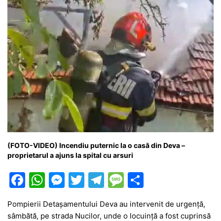
(FOTO-VIDEO) Incendiu puternic la o casă din Deva –
proprietarul a ajuns la spital cu arsuri
F
W
M
T
T
M
P
a
h
e
w
el
e
ar
Pompierii Detașamentului Deva au intervenit de urgență,
c
at
s
itt
e
s
ta
sâmbătă, pe strada Nucilor, unde o locuință a fost cuprinsă