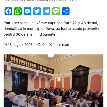
F
W
M
T
T
M
P
a
h
e
w
el
e
ar
Patru persoane, cu vârste cuprinse între 21 și 48 de ani,
c
at
s
itt
e
s
ta
domiciliate în municipiul Deva, au fost arestate preventiv
e
s
s
er
gr
s
je
pentru 30 de zile, fiind bănuite […]
b
A
e
a
a
a
18 august 2025
0
1 min read
o
p
n
m
g
z
o
p
g
e
ă
k
er