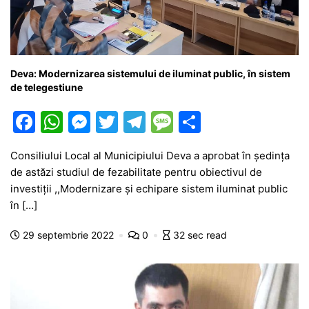
Deva: Modernizarea sistemului de iluminat public, în sistem
de telegestiune
F
W
M
T
T
M
P
a
h
e
w
el
e
ar
Consiliului Local al Municipiului Deva a aprobat în ședința
c
at
s
itt
e
s
ta
de astăzi studiul de fezabilitate pentru obiectivul de
e
s
s
er
gr
s
je
investiții ,,Modernizare și echipare sistem iluminat public
b
A
e
a
a
a
în […]
o
p
n
m
g
z
29 septembrie 2022
0
32 sec read
o
p
g
e
ă
k
er