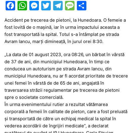
F
W
M
T
T
M
P
a
h
e
w
el
e
ar
Accident pe trecerea de pietoni, la Hunedoara. O femeie a
c
at
s
itt
e
s
ta
fost lovită de o mașină, iar în urma impactului aceasta a
e
s
s
er
gr
s
je
fost transportată la spital. Totul s-a întâmplat pe strada
b
A
e
a
a
a
Avram Iancu, marți dimineață, în jurul orei 8:30.
o
p
n
m
g
z
„La data de 01 august 2023, ora 08:26, un bărbat în vârstă
o
p
g
e
ă
de 37 de ani, din municipiul Hunedoara, în timp ce
conducea un autoturism pe strada Avram Iancu, din
k
er
municipiul Hunedoara, nu ar fi acordat prioritate de trecere
unei femei în vârstă de de 65 de ani, angajată în
traversarea străzii regulamentar pe trecerea de pietoni
spre o societate comercială.
În urma evenimentului rutier a rezultat vătămarea
corporală a femeii în calitate de pieton, care a fost preluată
și transportată de către un echipaj medical la spital în
vederea acordării de îngrijiri medicale”, a declarat
purtătorul de cuvânt al IPJ Hunedoara, Carla Strujan.