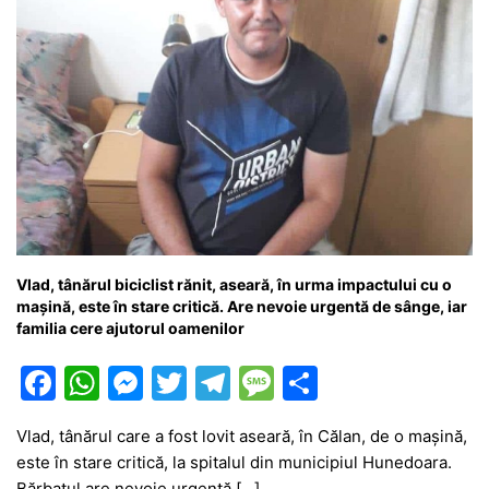
Vlad, tânărul biciclist rănit, aseară, în urma impactului cu o
mașină, este în stare critică. Are nevoie urgentă de sânge, iar
familia cere ajutorul oamenilor
F
W
M
T
T
M
P
a
h
e
w
el
e
ar
Vlad, tânărul care a fost lovit aseară, în Călan, de o mașină,
c
at
s
itt
e
s
ta
este în stare critică, la spitalul din municipiul Hunedoara.
e
s
s
er
gr
s
je
Bărbatul are nevoie urgentă […]