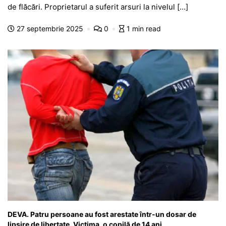
e
s
s
er
gr
s
je
de flăcări. Proprietarul a suferit arsuri la nivelul […]
b
A
e
a
a
a
27 septembrie 2025
0
1 min read
o
p
n
m
g
z
o
p
g
e
ă
k
er
DEVA. Patru persoane au fost arestate într-un dosar de
lipsire de libertate. Victima, o copilă de 14 ani