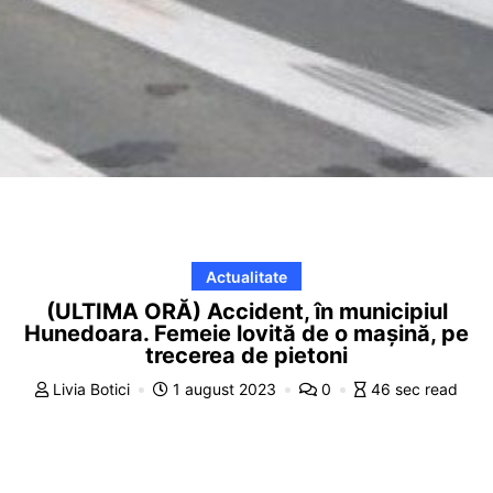
Actualitate
(ULTIMA ORĂ) Accident, în municipiul
Hunedoara. Femeie lovită de o mașină, pe
trecerea de pietoni
Livia Botici
1 august 2023
0
46 sec read