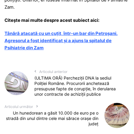
Zam.
Citește mai multe despre acest subiect aici:
Tânără atacată cu un cuțit, într-un bar din Petroșani.
Agresorul a fost identificat și a ajuns la spitalul de
Psihiatrie din Zam
Articolul anterior
(ULTIMA ORĂ) Percheziții DNA la sediul
Poliției Române. Procurorii anchetează
presupuse fapte de corupție, în derularea
unor contracte de achiziții publice
Articolul următor
Un hunedorean a găsit 10.000 de euro pe o
stradă din unul dintre cele mai sărace orașe din
județ