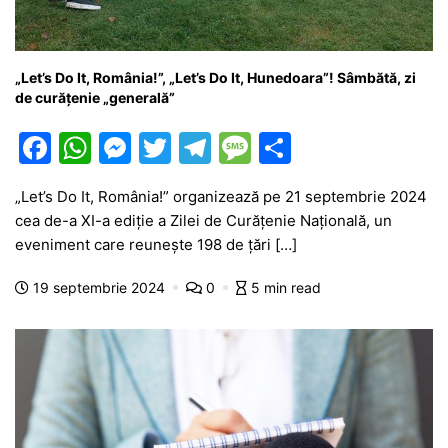
„Let’s Do It, România!”, „Let’s Do It, Hunedoara”! Sâmbătă, zi
de curățenie „generală”
F
W
M
T
T
M
P
a
h
e
w
el
e
ar
„Let’s Do It, România!” organizează pe 21 septembrie 2024
c
at
s
itt
e
s
ta
cea de-a XI-a ediție a Zilei de Curățenie Națională, un
e
s
s
er
gr
s
je
eveniment care reunește 198 de țări […]
b
A
e
a
a
a
19 septembrie 2024
0
5 min read
o
p
n
m
g
z
o
p
g
e
ă
k
er