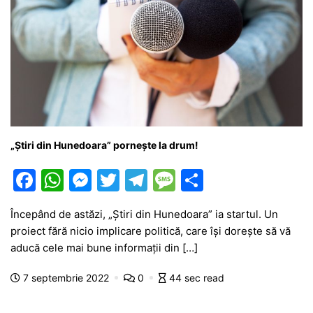
„Știri din Hunedoara” pornește la drum!
F
W
M
T
T
M
P
a
h
e
w
el
e
ar
Începând de astăzi, „Știri din Hunedoara” ia startul. Un
c
at
s
itt
e
s
ta
proiect fără nicio implicare politică, care își dorește să vă
e
s
s
er
gr
s
je
aducă cele mai bune informații din […]
b
A
e
a
a
a
7 septembrie 2022
0
44 sec read
o
p
n
m
g
z