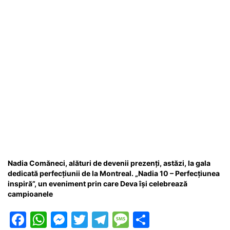
o
p
g
e
ă
k
er
Nadia Comăneci, alături de devenii prezenți, astăzi, la gala
dedicată perfecțiunii de la Montreal. „Nadia 10 – Perfecțiunea
inspiră”, un eveniment prin care Deva își celebrează
campioanele
F
W
M
T
T
M
P