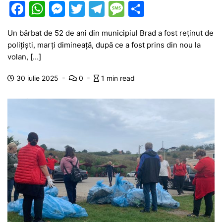
F
W
M
T
T
M
P
a
h
e
w
el
e
ar
Un bărbat de 52 de ani din municipiul Brad a fost reținut de
c
at
s
itt
e
s
ta
polițiști, marți dimineață, după ce a fost prins din nou la
e
s
s
er
gr
s
je
volan, […]
b
A
e
a
a
a
30 iulie 2025
0
1 min read
o
p
n
m
g
z
o
p
g
e
ă
k
er