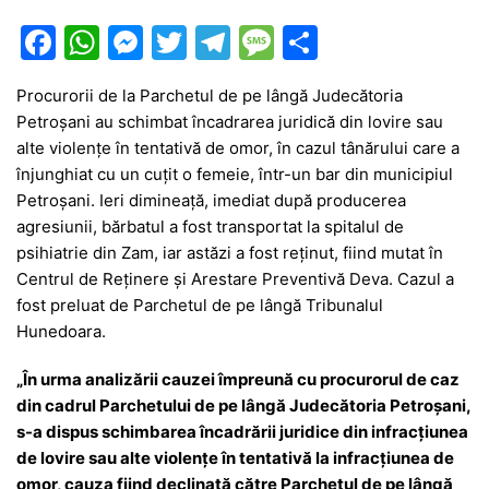
F
W
M
T
T
M
P
a
h
e
w
el
e
ar
Procurorii de la Parchetul de pe lângă Judecătoria
c
at
s
itt
e
s
ta
Petroşani au schimbat încadrarea juridică din lovire sau
e
s
s
er
gr
s
je
alte violenţe în tentativă de omor, în cazul tânărului care a
b
A
e
a
a
a
înjunghiat cu un cuţit o femeie, într-un bar din municipiul
Petroşani. Ieri dimineață, imediat după producerea
o
p
n
m
g
z
agresiunii, bărbatul a fost transportat la spitalul de
o
p
g
e
ă
psihiatrie din Zam, iar astăzi a fost reţinut, fiind mutat în
k
er
Centrul de Reținere și Arestare Preventivă Deva. Cazul a
fost preluat de Parchetul de pe lângă Tribunalul
Hunedoara.
„În urma analizării cauzei împreună cu procurorul de caz
din cadrul Parchetului de pe lângă Judecătoria Petroşani,
s-a dispus schimbarea încadrării juridice din infracţiunea
de lovire sau alte violenţe în tentativă la infracţiunea de
omor, cauza fiind declinată către Parchetul de pe lângă