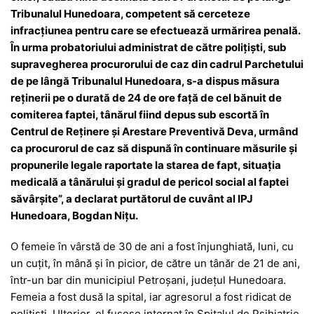
Tribunalul Hunedoara, competent să cerceteze
infracţiunea pentru care se efectuează urmărirea penală.
În urma probatoriului administrat de către poliţişti, sub
supravegherea procurorului de caz din cadrul Parchetului
de pe lângă Tribunalul Hunedoara, s-a dispus măsura
reţinerii pe o durată de 24 de ore faţă de cel bănuit de
comiterea faptei, tânărul fiind depus sub escortă în
Centrul de Reţinere şi Arestare Preventivă Deva, urmând
ca procurorul de caz să dispună în continuare măsurile şi
propunerile legale raportate la starea de fapt, situaţia
medicală a tânărului şi gradul de pericol social al faptei
săvârşite”, a declarat purtătorul de cuvânt al IPJ
Hunedoara, Bogdan Nițu.
O femeie în vârstă de 30 de ani a fost înjunghiată, luni, cu
un cuţit, în mână şi în picior, de către un tânăr de 21 de ani,
într-un bar din municipiul Petroşani, judeţul Hunedoara.
Femeia a fost dusă la spital, iar agresorul a fost ridicat de
poliţişti. Ulterior, el fusese internat în Spitalul de Psihiatrie