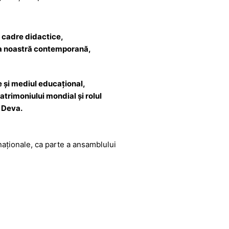
, cadre didactice,
atea noastră contemporană,
e și mediul educațional,
atrimoniului mondial și rolul
R Deva.
naționale, ca parte a ansamblului