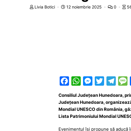
Livia Botici
12 noiembrie 2025
0
5
F
W
M
T
T
a
h
e
w
el
Consiliul Județean Hunedoara, pri
c
at
s
itt
e
Județean Hunedoara, organizează d
e
s
s
er
gr
Mondial UNESCO din România, găzdui
b
A
e
a
Lista Patrimoniului Mondial UNES
o
p
n
m
Evenimentul își propune să aducă în