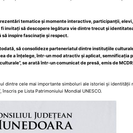
e
ă
prezentări tematice și momente interactive, participanții, elevi
or fi invitați să descopere legătura vie dintre trecut și identit
 să inspire fascinație și respect.
odată, să consolideze parteneriatul dintre instituțiile cultural
tea de a înțelege, într-un mod atractiv și aplicat, semnificația p
 culturale”, se arată într-un comunicat de presă, emis de MCD
dintre cele mai importante simboluri ale istoriei și identității 
i”, înscris pe Lista Patrimoniului Mondial UNESCO.