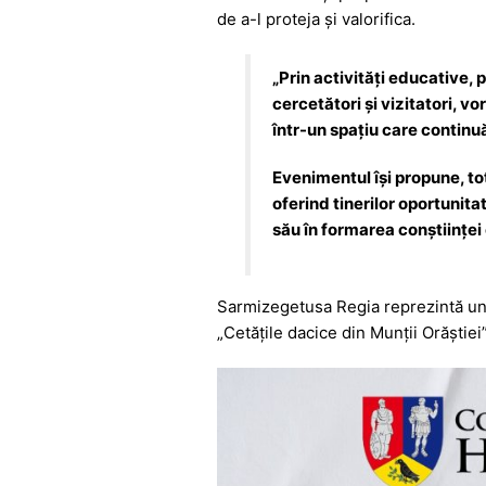
o
p
g
de a-l proteja și valorifica.
k
er
„Prin activități educative, 
cercetători și vizitatori, v
într-un spațiu care continuă
Evenimentul își propune, tot
oferind tinerilor oportunita
său în formarea conștiinței
Sarmizegetusa Regia reprezintă unul 
„Cetățile dacice din Munții Orăștie