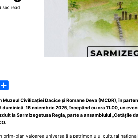
6 sec read
M
P
e
ar
n Muzeul Civilizației Dacice și Romane Deva (MCDR), în partene
s
ta
uminică, 16 noiembrie 2025, începând cu ora 11:00, un eveni
s
je
t la Sarmizegetusa Regia, parte a ansamblului „Cetățile dacic
a
a
CO.
g
z
 prim-plan valoarea universală a patrimoniului cultural național,