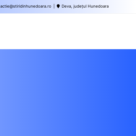
actie@stiridinhunedoara.ro
Deva, județul Hunedoara