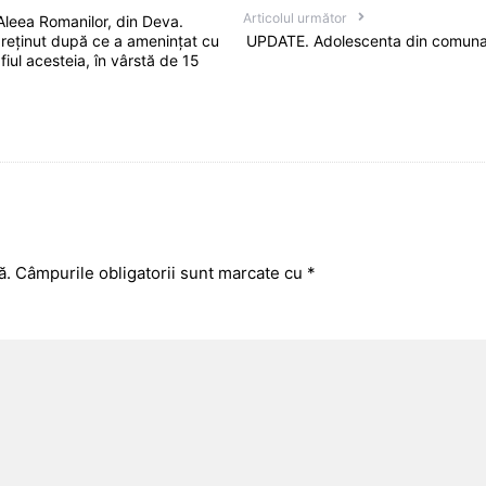
Articolul următor
leea Romanilor, din Deva.
 reținut după ce a amenințat cu
UPDATE. Adolescenta din comuna 
 fiul acesteia, în vârstă de 15
ă.
Câmpurile obligatorii sunt marcate cu
*