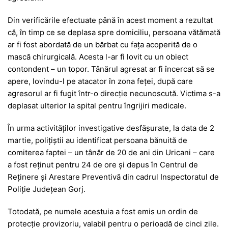
Din verificările efectuate până în acest moment a rezultat
că, în timp ce se deplasa spre domiciliu, persoana vătămată
ar fi fost abordată de un bărbat cu fața acoperită de o
mască chirurgicală. Acesta l-ar fi lovit cu un obiect
contondent – un topor. Tânărul agresat ar fi încercat să se
apere, lovindu-l pe atacator în zona feței, după care
agresorul ar fi fugit într-o direcție necunoscută. Victima s-a
deplasat ulterior la spital pentru îngrijiri medicale.
În urma activităților investigative desfășurate, la data de 2
martie, polițiștii au identificat persoana bănuită de
comiterea faptei – un tânăr de 20 de ani din Uricani – care
a fost reținut pentru 24 de ore și depus în Centrul de
Reținere și Arestare Preventivă din cadrul
Inspectoratul de
Poliție Județean Gorj
.
Totodată, pe numele acestuia a fost emis un ordin de
protecție provizoriu, valabil pentru o perioadă de cinci zile.