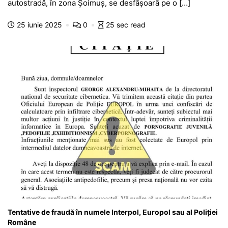
e
s
s
er
gr
s
je
autostradă, în zona Șoimuș, se desfășoară pe o […]
b
A
e
a
a
a
25 iunie 2025
0
25 sec read
o
p
n
m
g
z
o
p
g
e
ă
k
er
Tentative de fraudă în numele Interpol, Europol sau al Poliției
Române