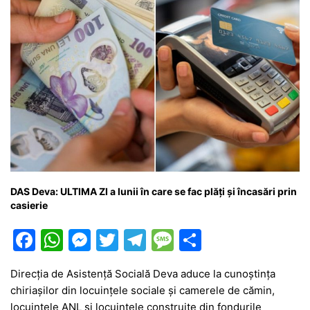
DAS Deva: ULTIMA ZI a lunii în care se fac plăți și încasări prin
casierie
F
W
M
T
T
M
P
a
h
e
w
el
e
ar
Direcția de Asistență Socială Deva aduce la cunoștința
c
at
s
itt
e
s
ta
chiriașilor din locuințele sociale și camerele de cămin,
e
s
s
er
gr
s
je
locuințele ANL și locuințele construite din fondurile