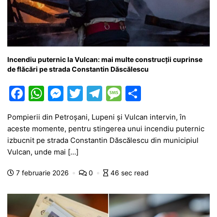
Incendiu puternic la Vulcan: mai multe construcții cuprinse
de flăcări pe strada Constantin Dăscălescu
F
W
M
T
T
M
P
a
h
e
w
el
e
ar
Pompierii din Petroșani, Lupeni și Vulcan intervin, în
c
at
s
itt
e
s
ta
aceste momente, pentru stingerea unui incendiu puternic
e
s
s
er
gr
s
je
izbucnit pe strada Constantin Dăscălescu din municipiul
b
A
e
a
a
a
Vulcan, unde mai […]
o
p
n
m
g
z
7 februarie 2026
0
46 sec read
o
p
g
e
ă
k
er