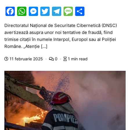
F
W
M
T
T
M
P
a
h
e
w
el
e
ar
Directoratul Naţional de Securitate Cibernetică (DNSC)
c
at
s
itt
e
s
ta
avertizează asupra unor noi tentative de fraudă, fiind
e
s
s
er
gr
s
je
trimise citaţii în numele Interpol, Europol sau al Poliţiei
b
A
e
a
a
a
Române. „Atenţie […]
o
p
n
m
g
z
11 februarie 2025
0
1 min read
o
p
g
e
ă
k
er