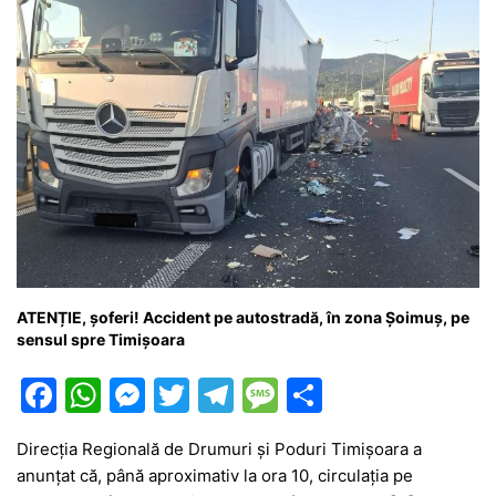
ATENȚIE, șoferi! Accident pe autostradă, în zona Șoimuș, pe
sensul spre Timișoara
F
W
M
T
T
M
P
a
h
e
w
el
e
ar
Direcția Regională de Drumuri și Poduri Timișoara a
c
at
s
itt
e
s
ta
anunțat că, până aproximativ la ora 10, circulația pe