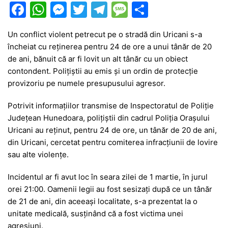
F
W
M
T
T
M
P
a
h
e
w
el
e
ar
Un conflict violent petrecut pe o stradă din Uricani s-a
c
at
s
itt
e
s
ta
încheiat cu reținerea pentru 24 de ore a unui tânăr de 20
e
s
s
er
gr
s
je
de ani, bănuit că ar fi lovit un alt tânăr cu un obiect
b
A
e
a
a
a
contondent. Polițiștii au emis și un ordin de protecție
provizoriu pe numele presupusului agresor.
o
p
n
m
g
z
o
p
g
e
ă
Potrivit informațiilor transmise de
Inspectoratul de Poliție
Județean Hunedoara
, polițiștii din cadrul
Poliția Orașului
k
er
Uricani
au reținut, pentru 24 de ore, un tânăr de 20 de ani,
din Uricani, cercetat pentru comiterea infracțiunii de lovire
sau alte violențe.
Incidentul ar fi avut loc în seara zilei de 1 martie, în jurul
orei 21:00. Oamenii legii au fost sesizați după ce un tânăr
de 21 de ani, din aceeași localitate, s-a prezentat la o
unitate medicală, susținând că a fost victima unei
agresiuni.