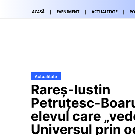
ACASĂ
EVENIMENT
ACTUALITATE
PO
Actualitate
Rareș-Iustin
Petruțesc-Boar
elevul care „ved
Universul prin o