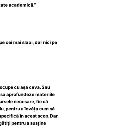
ritate academică.
”
pe cei mai slabi, dar nici pe
e ocupe cu așa ceva. Sau
 să aprofundeze materiile
sursele necesare, fie că
lu, pentru a învăța cum să
pecifică în acest scop. Dar,
gătiți pentru a susține