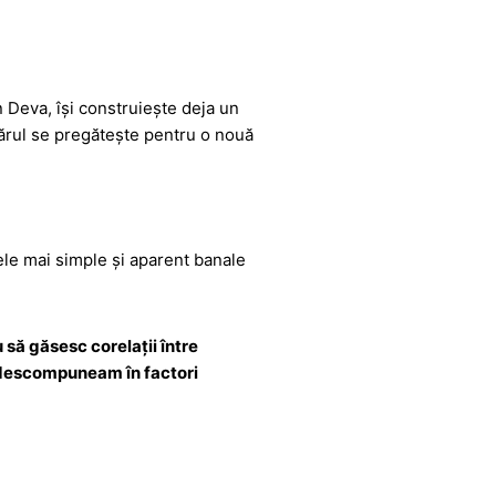
n Deva, își construiește deja un
ânărul se pregătește pentru o nouă
cele mai simple și aparent banale
să găsesc corelații între
 descompuneam în factori