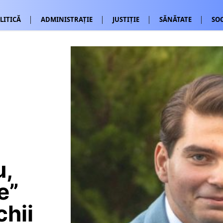
LITICĂ
ADMINISTRAȚIE
JUSTIȚIE
SĂNĂTATE
SOC
u,
e”
chii