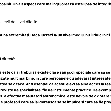
posibil. Un alt aspect care mă îngrijorează este lipsa de integ
elevii de nivel diferit:
una extremități. Dacă lucrezi la un nivel mediu, nu îi ridici nici 
 directă:
 este că ar trebui să existe clase sau școli speciale care să s
izate mult mai bine, în care persoanele cu adevărat interesate
atea să o facă. Ar fi esențial ca acești elevi să aibă acces la re
 reviste de specialitate, fie de instrumente practice. De exemp
ntru a efectua măsurători astronomice, este nevoie de o dotare s
de profesori care să își dorească să se implice și care să fie pre