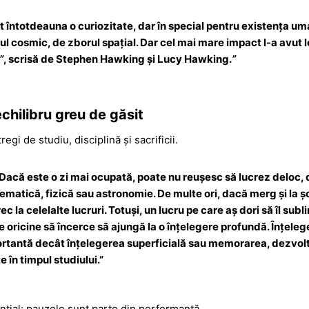
întotdeauna o curiozitate, dar în special pentru existența uma
iul cosmic, de zborul spațial. Dar cel mai mare impact l-a avut 
”
, scrisă de Stephen Hawking și Lucy Hawking.
”
chilibru greu de găsit
egi de studiu, disciplină și sacrificii.
Dacă este o zi mai ocupată, poate nu reușesc să lucrez deloc, da
tematică, fizică sau astronomie. De multe ori, dacă merg și la ș
ec la celelalte lucruri. Totuși, un lucru pe care aș dori să îl sub
pe oricine să încerce să ajungă la o înțelegere profundă. Înțele
rtantă decât înțelegerea superficială sau memorarea, dezvolt
e în timpul studiului.
”
ențial: pauzele sunt parte din performanță.