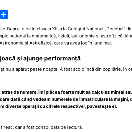
M
P
e
ar
sc-Boaru, elev în clasa a XII-a la Colegiul Național „Decebal” di
s
ta
mpic național la matematică, fizică, astronomie și astrofizică, t
s
je
stronomie și Astrofizică, care va avea loc în luna mai.
a
a
 joacă și ajunge performanță
g
z
e
ă
ă nu a apărut peste noapte. A fost acolo încă din copilărie, în 
atras de numere. Îmi plăcea foarte mult să calculez mintal sau 
ecare dată când vedeam numerele de înmatriculare la mașini,
 diverse operații cu cifrele respective
”, povestește el.
firesc, dar a fost consolidată de lectură.