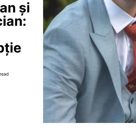
an și
cian:
pție
 read