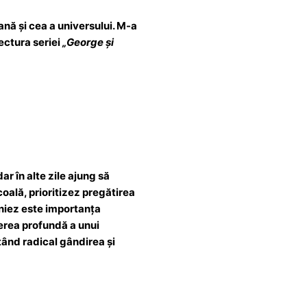
nă și cea a universului. M-a
lectura seriei
„George și
r în alte zile ajung să
coală, prioritizez pregătirea
liniez este importanța
gerea profundă a unui
ând radical gândirea și