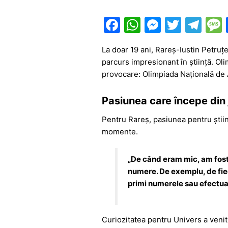
F
W
M
T
T
a
h
e
w
el
La doar 19 ani, Rareș-Iustin Petruțe
c
at
s
itt
e
parcurs impresionant în știință. Oli
e
s
s
er
gr
provocare: Olimpiada Națională de A
b
A
e
a
Pasiunea care începe din
o
p
n
m
o
p
g
Pentru Rareș, pasiunea pentru științ
momente.
k
er
„
De când eram mic, am fost 
numere. De exemplu, de fi
primi numerele sau efectuam
Curiozitatea pentru Univers a venit 