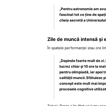
„
Pentru astronomie am avut 
fascinat tot ce ține de spaț
cheia secretă a Universului
Zile de muncă intensă și e
În spatele performanței stau ore într
„
Depinde foarte mult de zi. 
lucrez chiar și 10 ore la ma
pentru olimpiadă, iar apoi tr
calității muncii. Sfătuiesc 
concept este mult mai impo
procesele cognitive utilizat
Totuși, Rareș a învățat un lucru es