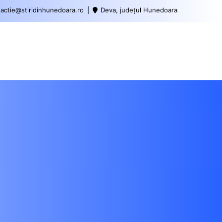
actie@stiridinhunedoara.ro
Deva, județul Hunedoara