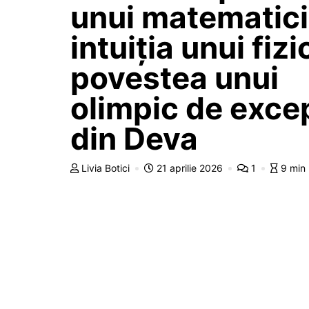
unui matematici
intuiția unui fizi
povestea unui
olimpic de exce
din Deva
Livia Botici
21 aprilie 2026
1
9 min