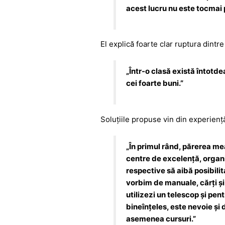
acest lucru nu este tocmai 
El explică foarte clar ruptura dintre 
„Într-o clasă există întotdea
cei foarte buni.”
Soluțiile propuse vin din experiență
„
În primul rând, părerea mea
centre de excelență, organ
respective să aibă posibilit
vorbim de manuale, cărți și
utilizezi un telescop și pe
bineînțeles, este nevoie și 
asemenea cursuri.
”