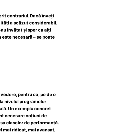
t contrariul. Dacă înveți
ități a scăzut considerabil.
au învățat și sper ca alți
ia este necesară – se poate
 vedere, pentru că, pe de o
 la nivelul programelor
coală. Un exemplu concret
unt necesare noțiuni de
psa claselor de performanță.
l mai ridicat, mai avansat,