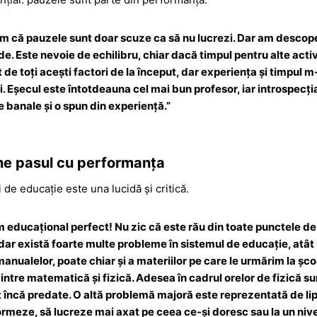
că pauzele sunt doar scuze ca să nu lucrezi. Dar am descoperi
. Este nevoie de echilibru, chiar dacă timpul pentru alte activ
 de toți acești factori de la început, dar experiența și timpul m-
i. Eșecul este întotdeauna cel mai bun profesor, iar introspecț
e banale și o spun din experiență.
”
ine pasul cu performanța
 de educație este una lucidă și critică.
m educațional perfect! Nu zic că este rău din toate punctele de
 dar există foarte multe probleme în sistemul de educație, atât
 manualelor, poate chiar și a materiilor pe care le urmărim la ș
dintre matematică și fizică. Adesea în cadrul orelor de fizică s
 încă predate. O altă problemă majoră este reprezentată de li
ormeze, să lucreze mai axat pe ceea ce-și doresc sau la un nive