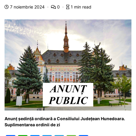
b
A
e
a
a
a
7 noiembrie 2024
0
1 min read
o
p
n
m
g
z
o
p
g
e
ă
k
er
Anunț ședință ordinară a Consiliului Județean Hunedoara.
Suplimentarea ordinii de zi