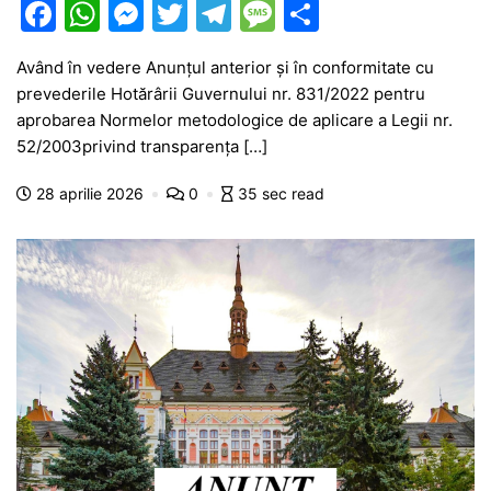
F
W
M
T
T
M
P
a
h
e
w
el
e
ar
Având în vedere Anunțul anterior și în conformitate cu
c
at
s
itt
e
s
ta
prevederile Hotărârii Guvernului nr. 831/2022 pentru
e
s
s
er
gr
s
je
aprobarea Normelor metodologice de aplicare a Legii nr.
b
A
e
a
a
a
52/2003privind transparenţa […]
o
p
n
m
g
z
28 aprilie 2026
0
35 sec read
o
p
g
e
ă
k
er