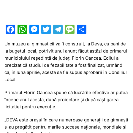
F
W
M
T
T
M
P
a
h
e
w
el
e
ar
Un muzeu al gimnasticii va fi construit, la Deva, cu bani de
c
at
s
itt
e
s
ta
la bugetul local, potrivit unui anunț făcut astăzi de primarul
e
s
s
er
gr
s
je
municipiului reședință de județ, Florin Oancea. Edilul a
b
A
e
a
a
a
precizat că studiul de fezabilitate a fost finalizat, urmând
ca, în luna aprilie, acesta să fie supus aprobării în Consiliul
o
p
n
m
g
z
Local.
o
p
g
e
ă
Primarul Florin Oancea spune că lucrările efective ar putea
k
er
începe anul acesta, după proiectare și după câștigarea
licitației pentru execuție.
„DEVA este orașul în care numeroase generații de gimnaști
s-au pregătit pentru marile succese naționale, mondiale și