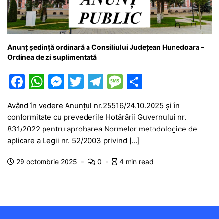
Anunț ședință ordinară a Consiliului Județean Hunedoara –
Ordinea de zi suplimentată
F
W
M
T
T
M
P
a
h
e
w
el
e
ar
Având în vedere Anunțul nr.25516/24.10.2025 și în
c
at
s
itt
e
s
ta
conformitate cu prevederile Hotărârii Guvernului nr.
e
s
s
er
gr
s
je
831/2022 pentru aprobarea Normelor metodologice de
b
A
e
a
a
a
aplicare a Legii nr. 52/2003 privind […]
o
p
n
m
g
z
29 octombrie 2025
0
4 min read
o
p
g
e
ă
k
er