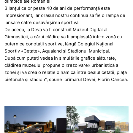
olimpice ale României!
Bilanțul celor peste 40 de ani de performanță este
impresionant, iar orașul nostru continuă să fie o rampă de
lansare către desăvârșirea sportivă.
De aceea, la Deva va fi construit Muzeul Digital al
Gimnasticii, a cărui clădire va fi amplasată într-o zonă cu
puternice conotații sportive, lângă Colegiul Național
Sportiv «Cetate», Aqualand și Stadionul Municipal.
După cum puteți vedea în simulările grafice alăturate,
clădirea muzeului propune o «rezolvare» urbanistică a
zonei și va crea o relație dinamică între dealul cetatii, piața
pietonală și stadion”, spune primarul Devei, Florin Oancea.