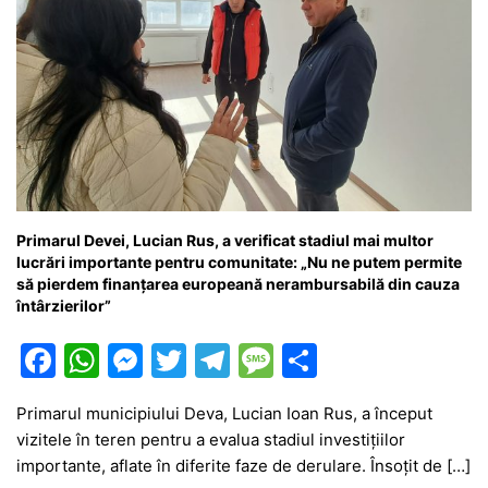
Primarul Devei, Lucian Rus, a verificat stadiul mai multor
lucrări importante pentru comunitate: „Nu ne putem permite
să pierdem finanțarea europeană nerambursabilă din cauza
întârzierilor”
F
W
M
T
T
M
P
a
h
e
w
el
e
ar
Primarul municipiului Deva, Lucian Ioan Rus, a început
c
at
s
itt
e
s
ta
vizitele în teren pentru a evalua stadiul investițiilor
e
s
s
er
gr
s
je
importante, aflate în diferite faze de derulare. Însoțit de […]