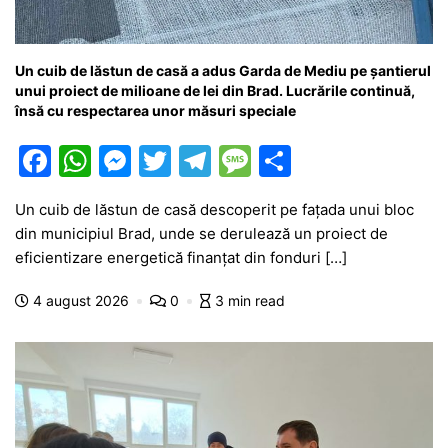
Un cuib de lăstun de casă a adus Garda de Mediu pe șantierul
unui proiect de milioane de lei din Brad. Lucrările continuă,
însă cu respectarea unor măsuri speciale
F
W
M
T
T
M
P
a
h
e
w
el
e
ar
Un cuib de lăstun de casă descoperit pe fațada unui bloc
c
at
s
itt
e
s
ta
din municipiul Brad, unde se derulează un proiect de
e
s
s
er
gr
s
je
eficientizare energetică finanțat din fonduri […]
b
A
e
a
a
a
4 august 2026
0
3 min read
o
p
n
m
g
z
o
p
g
e
ă
k
er