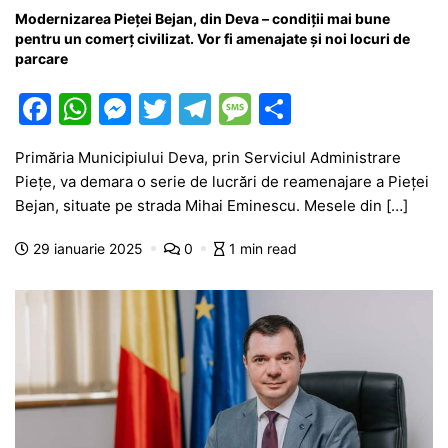
Modernizarea Pieței Bejan, din Deva – condiții mai bune
pentru un comerț civilizat. Vor fi amenajate și noi locuri de
parcare
F
W
M
T
T
M
P
a
h
e
w
el
e
ar
Primăria Municipiului Deva, prin Serviciul Administrare
c
at
s
itt
e
s
ta
Piețe, va demara o serie de lucrări de reamenajare a Pieței
e
s
s
er
gr
s
je
Bejan, situate pe strada Mihai Eminescu. Mesele din […]
b
A
e
a
a
a
29 ianuarie 2025
0
1 min read
o
p
n
m
g
z
o
p
g
e
ă
k
er