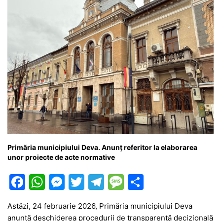
k
er
Primăria municipiului Deva. Anunţ referitor la elaborarea
unor proiecte de acte normative
F
W
M
T
T
M
P
a
h
e
w
el
e
ar
Astăzi, 24 februarie 2026, Primăria municipiului Deva
c
at
s
itt
e
s
ta
anunţă deschiderea procedurii de transparenţă decizională