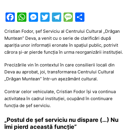
F
W
M
T
T
M
P
a
h
e
w
el
e
ar
Cristian Fodor, șef Serviciu al Centrului Cultural „Drăgan
c
at
s
itt
e
s
ta
Muntean” Deva, a venit cu o serie de clarificări după
e
s
s
er
gr
s
je
apariția unor informații eronate în spațiul public, potrivit
b
A
e
a
a
a
cărora și-ar pierde funcția în urma reorganizării instituției.
o
p
n
m
g
z
Precizările vin în contextul în care consilierii locali din
o
p
g
e
ă
Deva au aprobat, joi, transformarea Centrului Cultural
„Drăgan Muntean” într-un așezământ cultural.
k
er
Contrar celor vehiculate, Cristian Fodor își va continua
activitatea în cadrul instituției, ocupând în continuare
funcția de șef serviciu.
„Postul de șef serviciu nu dispare (…) Nu
îmi pierd această funcție”