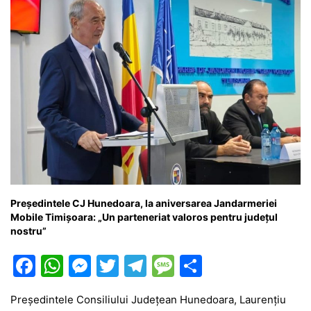
Președintele CJ Hunedoara, la aniversarea Jandarmeriei
Mobile Timișoara: „Un parteneriat valoros pentru județul
nostru”
F
W
M
T
T
M
P
a
h
e
w
el
e
ar
Președintele Consiliului Județean Hunedoara, Laurențiu
c
at
s
itt
e
s
ta