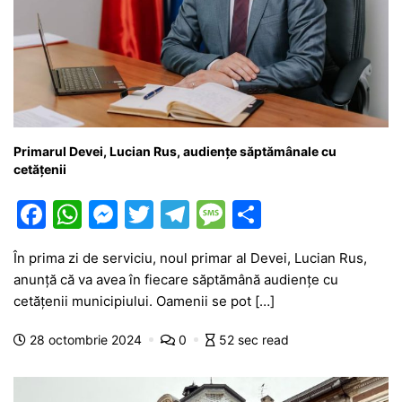
Primarul Devei, Lucian Rus, audiențe săptămânale cu
cetățenii
F
W
M
T
T
M
P
a
h
e
w
el
e
ar
În prima zi de serviciu, noul primar al Devei, Lucian Rus,
c
at
s
itt
e
s
ta
anunță că va avea în fiecare săptămână audiențe cu
e
s
s
er
gr
s
je
cetățenii municipiului. Oamenii se pot […]
b
A
e
a
a
a
28 octombrie 2024
0
52 sec read
o
p
n
m
g
z
o
p
g
e
ă