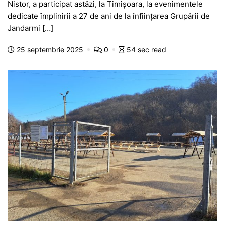
Nistor, a participat astăzi, la Timișoara, la evenimentele
e
s
s
er
gr
s
je
dedicate împlinirii a 27 de ani de la înființarea Grupării de
b
A
e
a
a
a
Jandarmi […]
o
p
n
m
g
z
25 septembrie 2025
0
54 sec read
o
p
g
e
ă
k
er