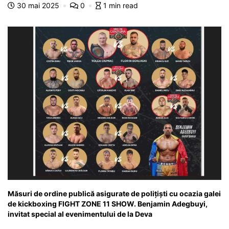
o
p
n
m
g
z
30 mai 2025
0
1 min read
o
p
g
e
ă
k
er
Măsuri de ordine publică asigurate de polițiști cu ocazia galei
de kickboxing FIGHT ZONE 11 SHOW. Benjamin Adegbuyi,
invitat special al evenimentului de la Deva