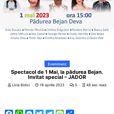
Eveniment
Spectacol de 1 Mai, la pădurea Bejan.
Invitat special – JADOR
Livia Botici
18 aprilie 2023
0
48 sec read
F
W
M
T
T
M
P