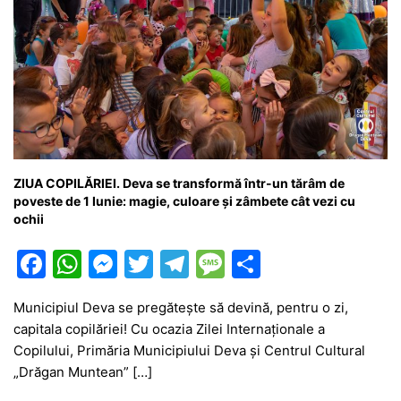
ZIUA COPILĂRIEI. Deva se transformă într-un tărâm de
poveste de 1 Iunie: magie, culoare și zâmbete cât vezi cu
ochii
F
W
M
T
T
M
P
a
h
e
w
el
e
ar
Municipiul Deva se pregătește să devină, pentru o zi,
c
at
s
itt
e
s
ta
capitala copilăriei! Cu ocazia Zilei Internaționale a
e
s
s
er
gr
s
je
Copilului, Primăria Municipiului Deva și Centrul Cultural
b
A
e
a
a
a
„Drăgan Muntean” […]