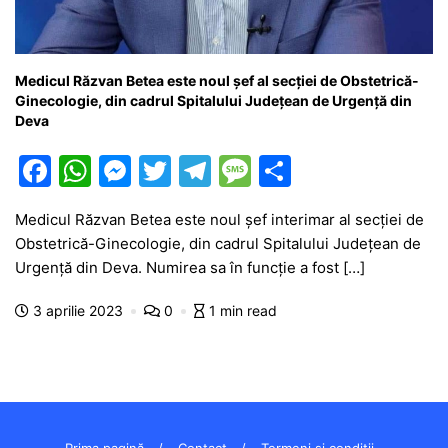
Medicul Răzvan Betea este noul șef al secției de Obstetrică-
Ginecologie, din cadrul Spitalului Județean de Urgență din
Deva
F
W
M
T
T
M
P
a
h
e
w
el
e
ar
Medicul Răzvan Betea este noul șef interimar al secției de
c
at
s
itt
e
s
ta
Obstetrică-Ginecologie, din cadrul Spitalului Județean de
e
s
s
er
gr
s
je
Urgență din Deva. Numirea sa în funcție a fost […]
b
A
e
a
a
a
3 aprilie 2023
0
1 min read
o
p
n
m
g
z
o
p
g
e
ă
k
er
Prima pagină
Contact
Termeni și condiții