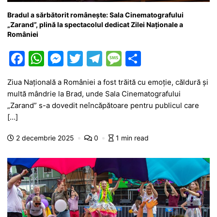
Bradul a sărbătorit românește: Sala Cinematografului
„Zarand”, plină la spectacolul dedicat Zilei Naționale a
României
F
W
M
T
T
M
P
a
h
e
w
el
e
ar
Ziua Națională a României a fost trăită cu emoție, căldură și
c
at
s
itt
e
s
ta
multă mândrie la Brad, unde Sala Cinematografului
e
s
s
er
gr
s
je
„Zarand” s-a dovedit neîncăpătoare pentru publicul care
b
A
e
a
a
a
[…]
o
p
n
m
g
z
2 decembrie 2025
0
1 min read
o
p
g
e
ă
k
er