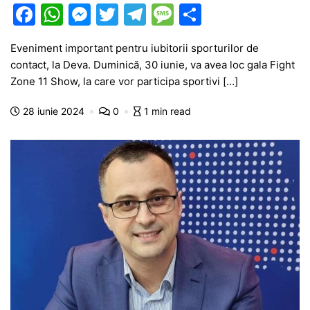
F
W
M
T
T
M
P
a
h
e
w
el
e
ar
Eveniment important pentru iubitorii sporturilor de
c
at
s
itt
e
s
ta
contact, la Deva. Duminică, 30 iunie, va avea loc gala Fight
e
s
s
er
gr
s
je
Zone 11 Show, la care vor participa sportivi […]
b
A
e
a
a
a
28 iunie 2024
0
1 min read
o
p
n
m
g
z
o
p
g
e
ă
k
er