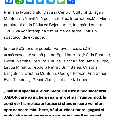
a
h
e
w
el
e
ar
Primăria Municipiului Deva şi Centrul Cultural „Drăgan
c
at
s
itt
e
s
ta
Muntean” vă invită să petreceţi Ziua Internațională a Muncii
e
s
s
er
gr
s
je
pe platoul de la Pădurea Bejan, unde, începând cu ora
b
A
e
a
a
a
15:00, vă vor întâmpina o mulțime de artiști, într-un
spectacol de excepție.
o
p
n
m
g
z
o
p
g
e
ă
Iubitorii cântecului popular vor avea ocazia să-i
urmărească pe scenă pe îndrăgiții interpreți: Aida Busuioc,
k
er
Ovidiu Nechita, Petruța Tihulcă, Bianca Sârb, Amalia Otea,
Letiția Mihuțiu, Teodora Petruț, Simi Belea, Cristina
Drăgulesc, Cristina Muntean, George Pârvan, Ana Gabor,
Eva, Geanina și Geani Vlad și Luke de la Lupeni.
„Invitatul special al evenimentului este binecunoscutul
JADOR care va încheia seara, în cel mai frumos mod. În
zonă vor fi amplasate terase şi standuri care vor oferi
spre vânzare mici, bere, băuturi răcoritoare, gogoși și
multe alte produse care cu siguranță vor fi pe gustul