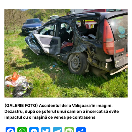
o
p
n
m
g
z
o
p
g
e
ă
k
er
(GALERIE FOTO) Accidentul de la Vălișoara în imagini.
Dezastru, după ce șoferul unui camion a încercat să evite
impactul cu o mașină ce venea pe contrasens
F
W
M
T
T
M
P