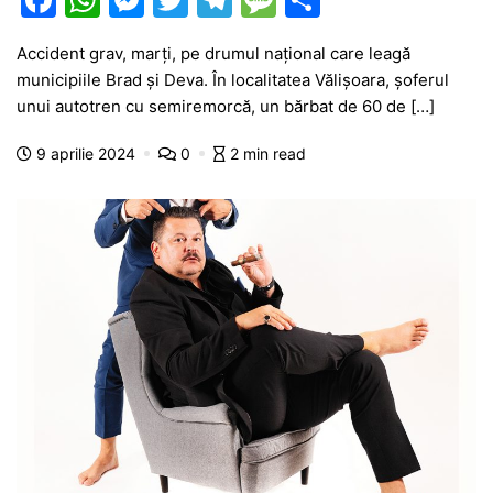
a
h
e
w
el
e
ar
Accident grav, marți, pe drumul național care leagă
c
at
s
itt
e
s
ta
municipiile Brad și Deva. În localitatea Vălișoara, șoferul
e
s
s
er
gr
s
je
unui autotren cu semiremorcă, un bărbat de 60 de […]
b
A
e
a
a
a
9 aprilie 2024
0
2 min read
o
p
n
m
g
z
o
p
g
e
ă
k
er