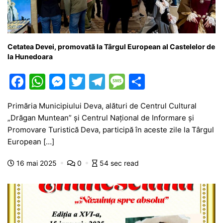
Cetatea Devei, promovată la Târgul European al Castelelor de
la Hunedoara
F
W
M
T
T
M
P
a
h
e
w
el
e
ar
Primăria Municipiului Deva, alături de Centrul Cultural
c
at
s
itt
e
s
ta
„Drăgan Muntean” și Centrul Național de Informare și
e
s
s
er
gr
s
je
Promovare Turistică Deva, participă în aceste zile la Târgul
b
A
e
a
a
a
European […]
o
p
n
m
g
z
16 mai 2025
0
54 sec read
o
p
g
e
ă
k
er