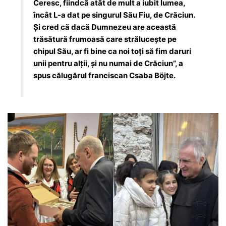
Ceresc, fiindcă atât de mult a iubit lumea,
încât L-a dat pe singurul Său Fiu, de Crăciun.
Şi cred că dacă Dumnezeu are această
trăsătură frumoasă care străluceşte pe
chipul Său, ar fi bine ca noi toţi să fim daruri
unii pentru alţii, şi nu numai de Crăciun”, a
spus călugărul franciscan Csaba Böjte.