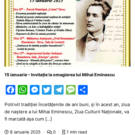
15 ianuarie – Invitație la omagierea lui Mihai Eminescu
F
W
M
T
T
M
P
a
h
e
w
el
e
ar
Potrivit tradiției încetățenite de ani buni, și în acest an, ziua
c
at
s
itt
e
s
ta
de naștere a lui Mihai Eminescu, Ziua Culturii Naționale, va
e
s
s
er
gr
s
je
fi marcată așa cum […]
b
A
e
a
a
a
8 ianuarie 2025
0
1 min read