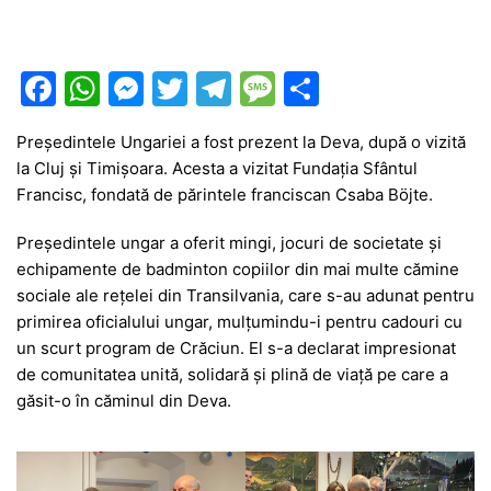
F
W
M
T
T
M
P
a
h
e
w
el
e
ar
Președintele Ungariei a fost prezent la Deva, după o vizită
c
at
s
itt
e
s
ta
la Cluj și Timișoara. Acesta a vizitat Fundația Sfântul
e
s
s
er
gr
s
je
Francisc, fondată de părintele franciscan Csaba Böjte.
b
A
e
a
a
a
Preşedintele ungar a oferit mingi, jocuri de societate şi
o
p
n
m
g
z
echipamente de badminton copiilor din mai multe cămine
o
p
g
e
ă
sociale ale reţelei din Transilvania, care s-au adunat pentru
primirea oficialului ungar, mulţumindu-i pentru cadouri cu
k
er
un scurt program de Crăciun. El s-a declarat impresionat
de comunitatea unită, solidară şi plină de viaţă pe care a
găsit-o în căminul din Deva.