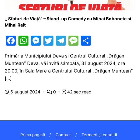
,, Sfaturi de Viață” – Stand-up Comedy cu Mihai Bobonete si
Mihai Rait
F
W
M
T
T
M
P
a
h
e
w
el
e
ar
Primăria Municipiului Deva și Centrul Cultural „Drăgan
c
at
s
itt
e
s
ta
Muntean” Deva, vă invită sâmbătă, 31 august 2024, ora
e
s
s
er
gr
s
je
20:00, în Sala Mare a Centrului Cultural „Drăgan Muntean”
b
A
e
a
a
a
[…]
o
p
n
m
g
z
6 august 2024
0
42 sec read
o
p
g
e
ă
k
er
Prima pagină
Contact
Termeni și condiții