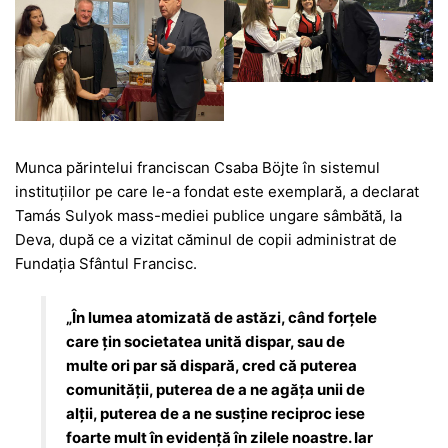
Munca părintelui franciscan Csaba Böjte în sistemul
instituţiilor pe care le-a fondat este exemplară, a declarat
Tamás Sulyok mass-mediei publice ungare sâmbătă, la
Deva, după ce a vizitat căminul de copii administrat de
Fundaţia Sfântul Francisc.
„În lumea atomizată de astăzi, când forţele
care ţin societatea unită dispar, sau de
multe ori par să dispară, cred că puterea
comunităţii, puterea de a ne agăţa unii de
alţii, puterea de a ne susţine reciproc iese
foarte mult în evidenţă în zilele noastre. Iar