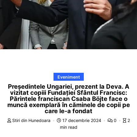
Eveniment
Președintele Ungariei, prezent la Deva. A
vizitat copiii Fundației Sfântul Francisc:
Părintele franciscan Csaba Böjte face o
muncă exemplară în căminele de copii pe
care le-a fondat
Stiri din Hunedoara
17 decembrie 2024
0
2
min read