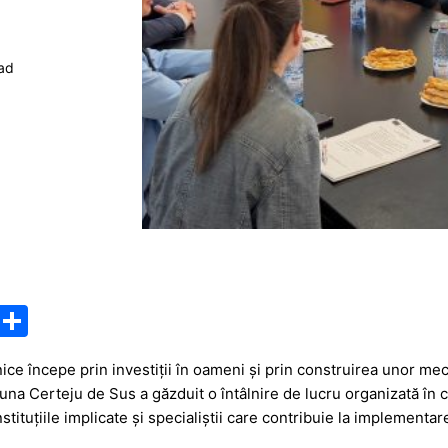
ead
M
P
e
ar
ce începe prin investiții în oameni și prin construirea unor mec
s
ta
una Certeju de Sus a găzduit o întâlnire de lucru organizată în c
s
je
nstituțiile implicate și specialiștii care contribuie la implementare