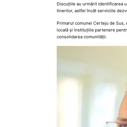
b
A
e
a
Discuțiile au urmărit identificarea 
o
p
n
m
tinerilor, astfel încât serviciile de
o
p
g
Primarul comunei Certeju de Sus, Ale
k
er
locală și instituțiile partenere pen
consolidarea comunității.