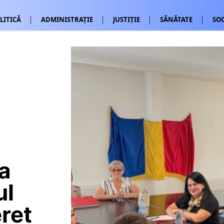
LITICĂ
ADMINISTRAȚIE
JUSTIȚIE
SĂNĂTATE
SOC
ea
ul
eret