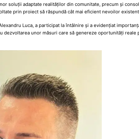
a
a
unor soluții adaptate realităților din comunitate, precum și conso
g
z
zvoltate prin proiect să răspundă cât mai eficient nevoilor existente
e
ă
xandru Luca, a participat la întâlnire și a evidențiat importanț
tru dezvoltarea unor măsuri care să genereze oportunități reale pe