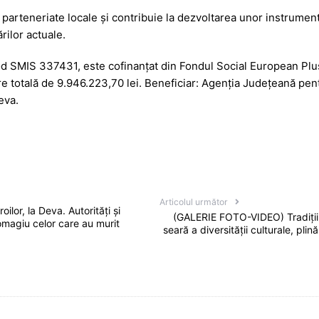
 parteneriate locale și contribuie la dezvoltarea unor instrument
rilor actuale.
Cod SMIS 337431, este cofinanțat din Fondul Social European Plu
 totală de 9.946.223,70 lei. Beneficiar: Agenția Județeană pe
eva.
Articolul următor
ilor, la Deva. Autorități și
(GALERIE FOTO-VIDEO) Tradițiil
omagiu celor care au murit
seară a diversității culturale, pli