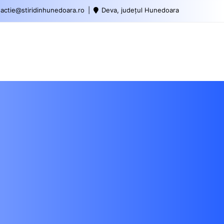
actie@stiridinhunedoara.ro
Deva, județul Hunedoara