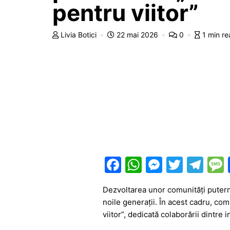
pentru viitor”
Livia Botici
22 mai 2026
0
1 min r
F
W
M
T
T
a
h
e
w
el
Dezvoltarea unor comunități puterni
c
at
s
itt
e
noile generații. În acest cadru, com
e
s
s
er
gr
viitor”, dedicată colaborării dintre i