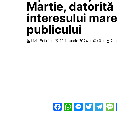
Martie, datorită
interesului mare
publicului
Livia Botici
29 ianuarie 2024
0
2 m
F
W
M
T
T
a
h
e
w
el