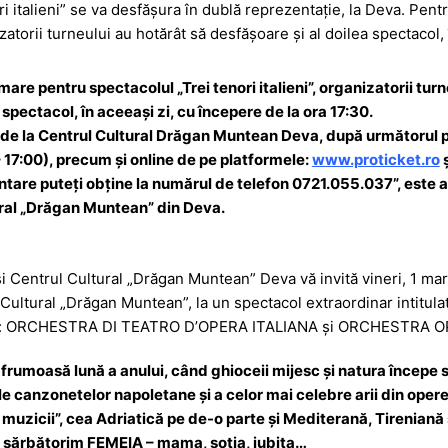
i italieni” se va desfășura în dublă reprezentație, la Deva. Pent
s
ta
torii turneului au hotărât să desfășoare și al doilea spectacol, 
s
je
a
a
are pentru spectacolul „Trei tenori italieni”, organizatorii turn
g
z
spectacol, în aceeași zi, cu începere de la ora 17:30.
te de la Centrul Cultural Drăgan Muntean Deva, după următorul p
e
ă
– 17:00), precum și online de pe platformele:
www.proticket.ro
mentare puteți obține la numărul de telefon 0721.055.037”, este 
ural „Drăgan Muntean” din Deva.
i Centrul Cultural „Drăgan Muntean” Deva vă invită vineri, 1 mart
Cultural „Drăgan Muntean”, la un spectacol extraordinar intitulat
opa: ORCHESTRA DI TEATRO D’OPERA ITALIANA și ORCHESTRA O
i frumoasă lună a anului, când ghioceii mijesc și natura începe s
ile canzonetelor napoletane şi a celor mai celebre arii din operel
 muzicii”, cea Adriatică pe de-o parte și Mediterană, Tireniană ș
e sărbătorim FEMEIA – mama, soția, iubita…