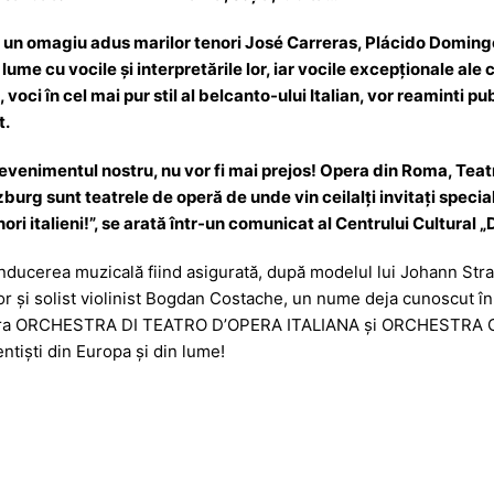
e un omagiu adus marilor tenori José Carreras, Plácido Domingo ş
ume cu vocile şi interpretările lor, iar vocile excepționale ale c
, voci în cel mai pur stil al belcanto-ului Italian, vor reaminti p
t.
i evenimentul nostru, nu vor fi mai prejos! Opera din Roma, Teat
rg sunt teatrele de operă de unde vin ceilalți invitați speciali
enori italieni!”, se arată într-un comunicat al Centrului Cultura
conducerea muzicală fiind asigurată, după modelul lui Johann Stra
jor şi solist violinist Bogdan Costache, un nume deja cunoscut în 
elebra ORCHESTRA DI TEATRO D’OPERA ITALIANA și ORCHESTRA OP
entiști din Europa și din lume!