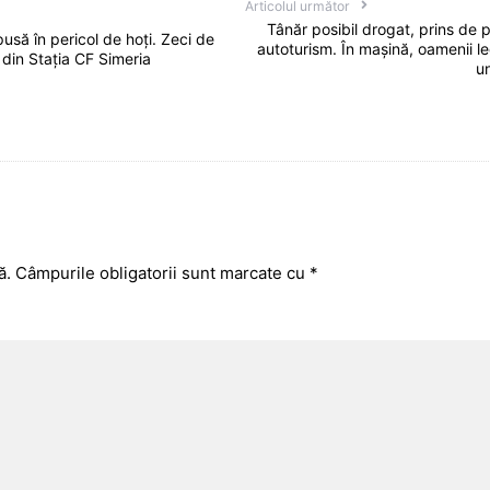
Articolul următor
Tânăr posibil drogat, prins de po
pusă în pericol de hoți. Zeci de
autoturism. În mașină, oamenii leg
 din Stația CF Simeria
un
ă.
Câmpurile obligatorii sunt marcate cu
*