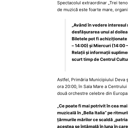
Spectacolul extraordinar „Trei tenor
c
at
s
itt
e
de muzică este foarte mare, organiza
e
s
s
er
gr
b
A
e
a
„Având în vedere interesul m
o
p
n
m
desfășurarea unui al doilea 
Biletele pot fi achiziționa
o
p
g
– 14:00) și Miercuri (14:00 
k
er
Relații și informații supli
scurt timp de Centrul Cult
Astfel, Primăria Municipiului Deva ș
ora 20:00, în Sala Mare a Centrului 
două orchestre celebre din Eur
„Ce poate fi mai potrivit în cea ma
muzicală în „Bella Italia” pe ritmur
ţărmurile mărilor ce scaldă „patria
acestea se întâmplă în luna în car