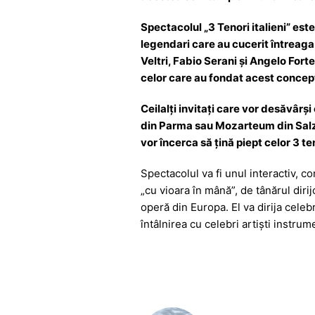
Spectacolul „3 Tenori italieni” est
legendari care au cucerit întreaga l
Veltri, Fabio Serani şi Angelo Forte
celor care au fondat acest concep
Ceilalți invitați care vor desăvârş
din Parma sau Mozarteum din Salzbu
vor încerca să țină piept celor 3 t
Spectacolul va fi unul interactiv, 
„cu vioara în mână”, de tânărul diri
operă din Europa. El va dirija c
întâlnirea cu celebri artiști instrum