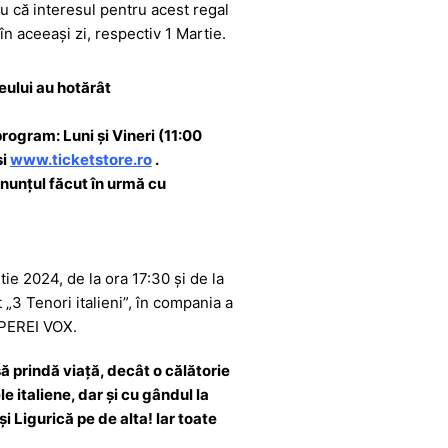
ru că interesul pentru acest regal
în aceeași zi, respectiv 1 Martie.
eului au hotărât
rogram: Luni și Vineri (11:00
și
www.ticketstore.ro
.
anunțul făcut în urmă cu
ie 2024, de la ora 17:30 și de la
 „3 Tenori italieni”, în compania a
PEREI VOX.
ă prindă viață, decât o călătorie
e italiene, dar şi cu gândul la
i Ligurică pe de alta! lar toate