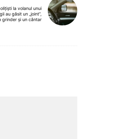
lițiști la volanul unui
ii au găsit un „joint”,
 grinder și un cântar