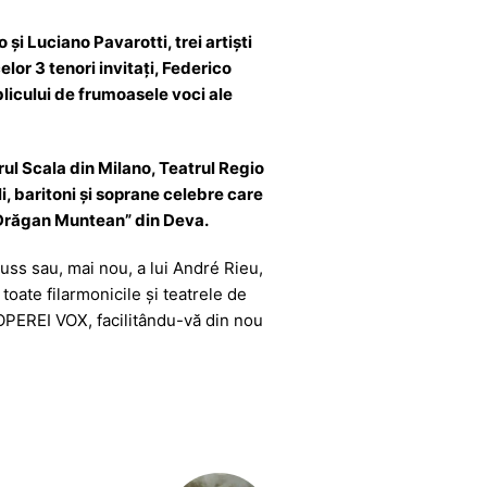
i Luciano Pavarotti, trei artişti
elor 3 tenori invitați, Federico
ublicului de frumoasele voci ale
rul Scala din Milano, Teatrul Regio
, baritoni și soprane celebre care
l „Drăgan Muntean” din Deva.
uss sau, mai nou, a lui André Rieu,
toate filarmonicile şi teatrele de
EREI VOX, facilitându-vă din nou