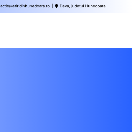
actie@stiridinhunedoara.ro
Deva, județul Hunedoara