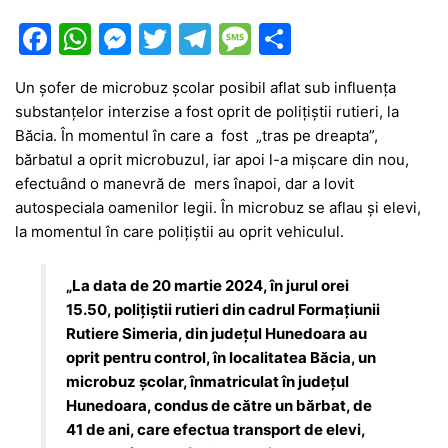
F
W
M
T
T
M
P
a
h
e
w
el
e
ar
Un șofer de microbuz școlar posibil aflat sub influența
c
at
s
itt
e
s
ta
substanțelor interzise a fost oprit de polițiștii rutieri, la
e
s
s
er
gr
s
je
Băcia. În momentul în care a fost „tras pe dreapta”,
b
A
e
a
a
a
bărbatul a oprit microbuzul, iar apoi l-a mișcare din nou,
efectuând o manevră de mers înapoi, dar a lovit
o
p
n
m
g
z
autospeciala oamenilor legii. În microbuz se aflau și elevi,
o
p
g
e
ă
la momentul în care polițiștii au oprit vehiculul.
k
er
„La data de 20 martie 2024, în jurul orei
15.50, polițiștii rutieri din cadrul Formațiunii
Rutiere Simeria, din județul Hunedoara au
oprit pentru control, în localitatea Băcia, un
microbuz școlar, înmatriculat în județul
Hunedoara, condus de către un bărbat, de
41 de ani, care efectua transport de elevi,