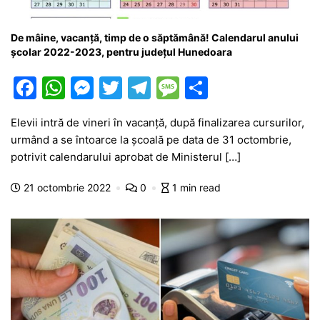
De mâine, vacanță, timp de o săptămână! Calendarul anului
școlar 2022-2023, pentru județul Hunedoara
F
W
M
T
T
M
P
a
h
e
w
el
e
ar
Elevii intră de vineri în vacanţă, după finalizarea cursurilor,
c
at
s
itt
e
s
ta
urmând a se întoarce la şcoală pe data de 31 octombrie,
e
s
s
er
gr
s
je
potrivit calendarului aprobat de Ministerul […]
b
A
e
a
a
a
21 octombrie 2022
0
1 min read
o
p
n
m
g
z
o
p
g
e
ă
k
er