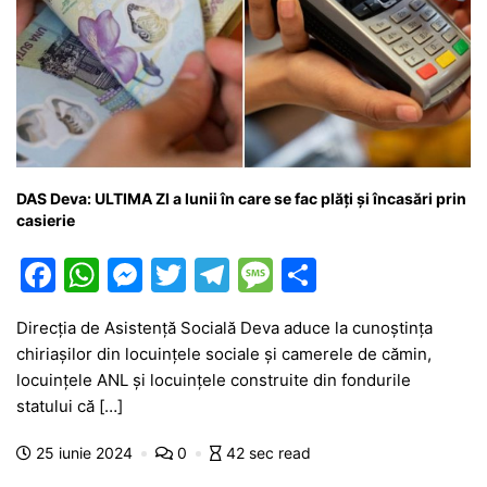
DAS Deva: ULTIMA ZI a lunii în care se fac plăți și încasări prin
casierie
F
W
M
T
T
M
P
a
h
e
w
el
e
ar
Direcția de Asistență Socială Deva aduce la cunoștința
c
at
s
itt
e
s
ta
chiriașilor din locuințele sociale și camerele de cămin,
e
s
s
er
gr
s
je
locuințele ANL și locuințele construite din fondurile
b
A
e
a
a
a
statului că […]
o
p
n
m
g
z
25 iunie 2024
0
42 sec read
o
p
g
e
ă