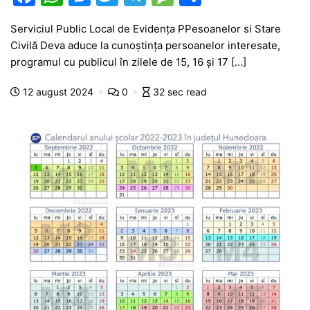
a
h
e
w
el
e
ar
Serviciul Public Local de Evidența PPesoanelor si Stare
c
at
s
itt
e
s
ta
Civilă Deva aduce la cunoștința persoanelor interesate,
e
s
s
er
gr
s
je
programul cu publicul în zilele de 15, 16 și 17 […]
b
A
e
a
a
a
12 august 2024
0
32 sec read
o
p
n
m
g
z
o
p
g
e
ă
k
er