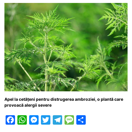
k
er
Apel la cetățeni pentru distrugerea ambroziei, o plantă care
provoacă alergii severe
F
W
M
T
T
M
P
a
h
e
w
el
e
ar