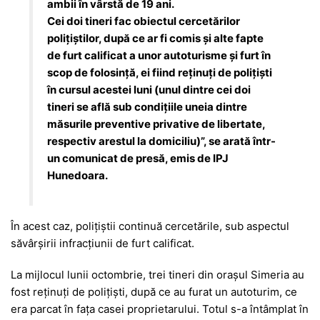
ambii în vârstă de 19 ani.
Cei doi tineri fac obiectul cercetărilor
poliţiştilor, după ce ar fi comis şi alte fapte
de furt calificat a unor autoturisme şi furt în
scop de folosinţă, ei fiind reţinuţi de poliţişti
în cursul acestei luni (unul dintre cei doi
tineri se află sub condițiile uneia dintre
măsurile preventive privative de libertate,
respectiv arestul la domiciliu)”, se arată într-
un comunicat de presă, emis de IPJ
Hunedoara.
În acest caz, poliţiştii continuă cercetările, sub aspectul
săvârșirii infracțiunii de furt calificat.
La mijlocul lunii octombrie, trei tineri din orașul Simeria au
fost reținuți de polițiști, după ce au furat un autoturim, ce
era parcat în fața casei proprietarului. Totul s-a întâmplat în