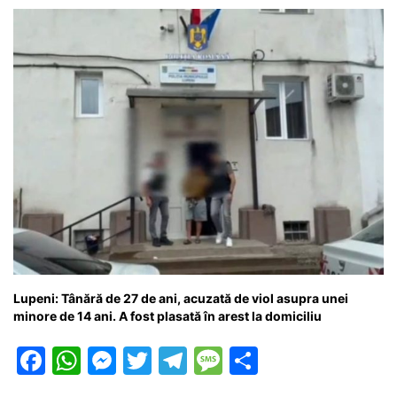
e
s
s
er
gr
s
je
b
A
e
a
a
a
o
p
n
m
g
z
o
p
g
e
ă
k
er
Lupeni: Tânără de 27 de ani, acuzată de viol asupra unei
minore de 14 ani. A fost plasată în arest la domiciliu
F
W
M
T
T
M
P
a
h
e
w
el
e
ar