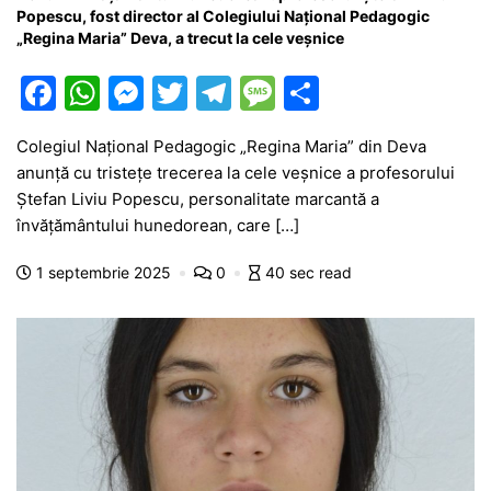
Popescu, fost director al Colegiului Naţional Pedagogic
„Regina Maria” Deva, a trecut la cele veșnice
F
W
M
T
T
M
P
a
h
e
w
el
e
ar
Colegiul Național Pedagogic „Regina Maria” din Deva
c
at
s
itt
e
s
ta
anunță cu tristețe trecerea la cele veșnice a profesorului
e
s
s
er
gr
s
je
Ștefan Liviu Popescu, personalitate marcantă a
b
A
e
a
a
a
învățământului hunedorean, care […]
o
p
n
m
g
z
1 septembrie 2025
0
40 sec read
o
p
g
e
ă
k
er