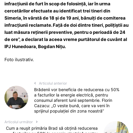
infracțiunii de furt în scop de folosință, iar în urma
cercetărilor efectuate au identificat trei tineri din
Simeria, în vârstă de 18 şi de 19 ani, bănuiţi de comiterea
infracţiunii reclamate. Față de doi dintre tineri, poliţiştii au
luat măsura reținerii preventive, pentru o perioadă de 24
de ore”, a declarat la aceea vreme purtătorul de cuvânt al
IPJ Hunedoara, Bogdan Nițu.
Foto ilustrativ.
Articolul anterior
Brădenii vor beneficia de reducerea cu 50%
a facturilor la energie electrică, pentru
consumul aferent lunii septembrie. Florin
Cazacu: „O veste bună, care va veni în
sprijinul populației din zona noastră”
Articolul următor
Cum a reușit primăria Brad să obțină reducerea