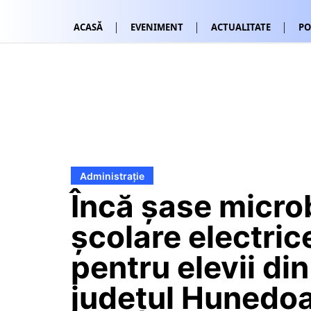
ACASĂ
EVENIMENT
ACTUALITATE
PO
Administrație
Încă șase micr
școlare electric
pentru elevii din
județul Hunedoa