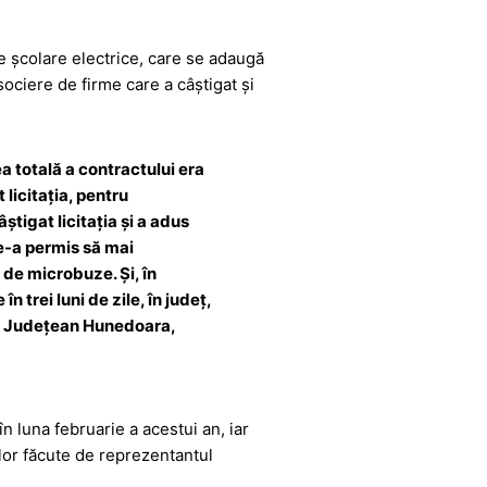
e școlare electrice, care se adaugă
sociere de firme care a câștigat și
 totală a contractului era
licitația, pentru
âștigat licitația și a adus
e-a permis să mai
 de microbuze. Și, în
 trei luni de zile, în județ,
lui Județean Hunedoara,
n luna februarie a acestui an, iar
lor făcute de reprezentantul