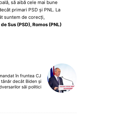
oală, să aibă cele mai bune
 decât primari PSD și PNL. La
cât suntem de corecți,
șu de Sus (PSD), Romos (PNL)
 mandat în fruntea CJ
 tânăr decât Biden și
ersarilor săi politici