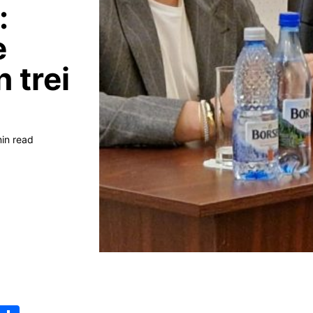
:
e
 trei
min read