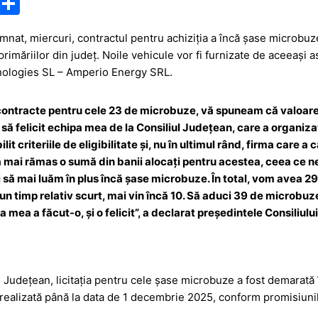
M
P
e
ar
nat, miercuri, contractul pentru achiziția a încă șase microbuz
s
ta
primăriilor din județ. Noile vehicule vor fi furnizate de aceeași a
s
je
hnologies SL – Amperio Energy SRL.
a
a
g
z
ntracte pentru cele 23 de microbuze, vă spuneam că valoarea
să felicit echipa mea de la Consiliul Județean, care a organizat 
e
ă
it criteriile de eligibilitate și, nu în ultimul rând, firma care a c
 mai rămas o sumă din banii alocați pentru acestea, ceea ce n
i să mai luăm în plus încă șase microbuze. În total, vom avea 29
n timp relativ scurt, mai vin încă 10. Să aduci 39 de microbuze în
 mea a făcut-o, și o felicit”, a declarat președintele Consiliu
i Județean, licitația pentru cele șase microbuze a fost demarată î
 realizată până la data de 1 decembrie 2025, conform promisiuni