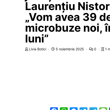
Laurențiu Nistor
„Vom avea 39 d
microbuze noi, în
luni”
Livia Botici
5 noiembrie 2025
0
1 