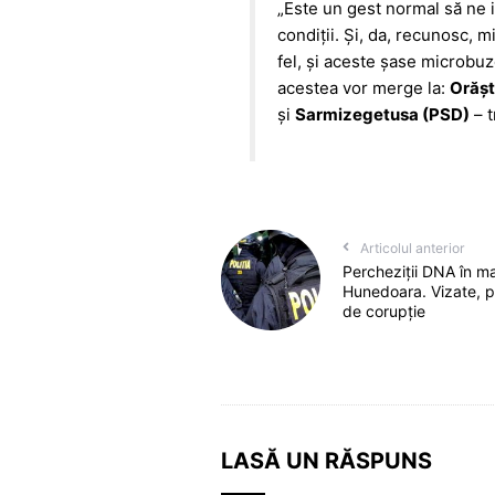
„Este un gest normal să ne i
condiții. Și, da, recunosc, m
fel, și aceste șase microbuze
acestea vor merge la:
Orășt
și
Sarmizegetusa (PSD)
– t
Articolul anterior
Percheziții DNA în ma
Hunedoara. Vizate, 
de corupție
LASĂ UN RĂSPUNS