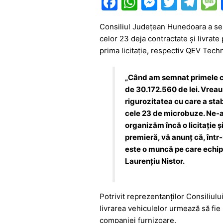
F
W
M
T
T
a
h
e
w
el
Consiliul Județean Hunedoara a sem
c
at
s
itt
e
celor 23 deja contractate și livrate 
e
s
s
er
gr
prima licitație, respectiv QEV Tec
b
A
e
a
o
p
n
m
„Când am semnat primele co
de 30.172.560 de lei. Vreau 
o
p
g
rigurozitatea cu care a stabil
k
er
cele 23 de microbuze. Ne-a
organizăm încă o licitație ș
premieră, vă anunț că, într-u
este o muncă pe care echipa
Laurențiu Nistor.
Potrivit reprezentanților Consiliulu
livrarea vehiculelor urmează să fie
companiei furnizoare.