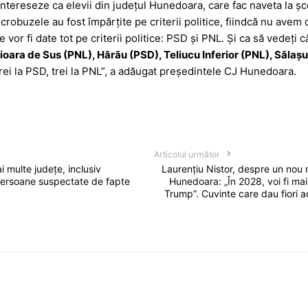
ntereseze ca elevii din județul Hunedoara, care fac naveta la șc
icrobuzele au fost împărțite pe criterii politice, fiindcă nu avem
 vor fi date tot pe criterii politice: PSD și PNL. Și ca să vedeți 
ioara de Sus (PNL), Hărău (PSD), Teliucu Inferior (PNL), Săla
rei la PSD, trei la PNL”, a adăugat președintele CJ Hunedoara.
Articolul următor
i multe județe, inclusiv
Laurențiu Nistor, despre un nou
persoane suspectate de fapte
Hunedoara: „În 2028, voi fi mai
Trump”. Cuvinte care dau fiori adv