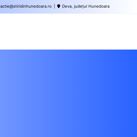
actie@stiridinhunedoara.ro
Deva, județul Hunedoara