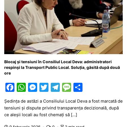
Blocaj și tensiuni în Consiliul Local Deva: administratori
respinși la Transport Public Local. Soluția, găsită după două
ore
F
W
M
T
T
M
P
a
h
e
w
el
e
ar
Ședința de astăzi a Consiliului Local Deva a fost marcată de
c
at
s
itt
e
s
ta
tensiuni și dispute privind transparența decizională, după
e
s
s
er
gr
s
je
ce aleșii locali au fost chemați să […]
b
A
e
a
a
a
9 februarie 2026
0
2 min read