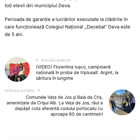
toți elevii din municipiul Deva.
Perioada de garanție a lucrărilor executate la clădirile în
care funcționează Colegiul Național ,,Decebal” Deva este
de 5 ani.
Articolul anterior
(VIDEO) Florentina Iușco, campioană
națională în proba de triplusalt. Argint, la
săritura în lungime
Articolul următor
Comunele Vața de Jos și Baia de Criș,
amenințate de Crișul Alb. La Vața de Jos, râul a
depășit cota aferentă codului portocaliu cu
aproape 60 de centimetri