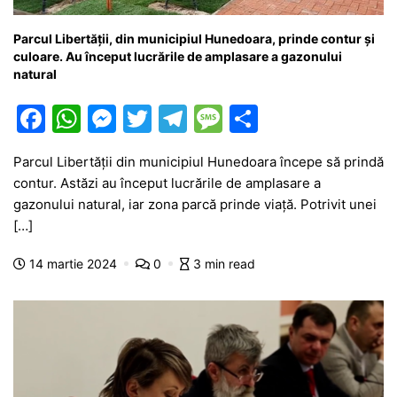
Parcul Libertății, din municipiul Hunedoara, prinde contur și
culoare. Au început lucrările de amplasare a gazonului
natural
F
W
M
T
T
M
P
a
h
e
w
el
e
ar
Parcul Libertății din municipiul Hunedoara începe să prindă
c
at
s
itt
e
s
ta
contur. Astăzi au început lucrările de amplasare a
e
s
s
er
gr
s
je
gazonului natural, iar zona parcă prinde viață. Potrivit unei
b
A
e
a
a
a
[…]
o
p
n
m
g
z
14 martie 2024
0
3 min read
o
p
g
e
ă
k
er