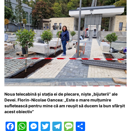
Noua telecabină și stația ei de plecare, niște „bijuterii” ale
Devei. Florin-Nicolae Oancea: „Este o mare mulțumire
sufletească pentru mine că am reușit să ducem la bun sfârșit
acest obiectiv”
F
W
M
T
T
M
P