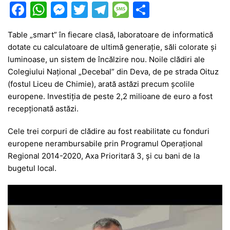
F
W
M
T
T
M
P
a
h
e
w
el
e
ar
Table „smart” în fiecare clasă, laboratoare de informatică
c
at
s
itt
e
s
ta
dotate cu calculatoare de ultimă generație, săli colorate și
e
s
s
er
gr
s
je
luminoase, un sistem de încălzire nou. Noile clădiri ale
b
A
e
a
a
a
Colegiului Național „Decebal” din Deva, de pe strada Oituz
(fostul Liceu de Chimie), arată astăzi precum școlile
o
p
n
m
g
z
europene. Investiția de peste 2,2 milioane de euro a fost
o
p
g
e
ă
recepționată astăzi.
k
er
Cele trei corpuri de clădire au fost reabilitate cu fonduri
europene nerambursabile prin Programul Operațional
Regional 2014-2020, Axa Prioritară 3, și cu bani de la
bugetul local.