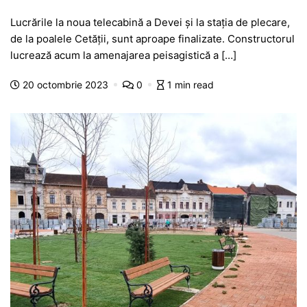
a
h
e
w
el
e
ar
Lucrările la noua telecabină a Devei și la stația de plecare,
c
at
s
itt
e
s
ta
de la poalele Cetății, sunt aproape finalizate. Constructorul
e
s
s
er
gr
s
je
lucrează acum la amenajarea peisagistică a […]
b
A
e
a
a
a
20 octombrie 2023
0
1 min read
o
p
n
m
g
z
o
p
g
e
ă
k
er