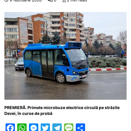
o
p
n
m
g
z
o
p
g
e
ă
k
er
PREMIERĂ. Primele microbuze electrice circulă pe străzile
Devei, în curse de probă
F
W
M
T
T
M
P